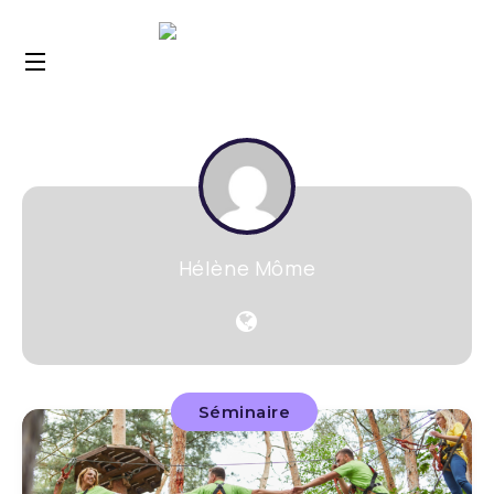
Hélène Môme
Séminaire