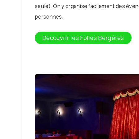
seule). On y organise facilement des événe
personnes.
Découvrir les Folies Bergères