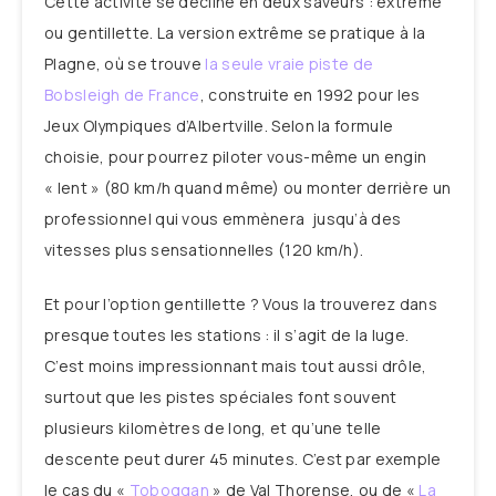
Cette activité se décline en deux saveurs : extrême
ou gentillette. La version extrême se pratique à la
Plagne, où se trouve
la seule vraie piste de
Bobsleigh de France
, construite en 1992 pour les
Jeux Olympiques d’Albertville. Selon la formule
choisie, pour pourrez piloter vous-même un engin
« lent » (80 km/h quand même) ou monter derrière un
professionnel qui vous emmènera jusqu’à des
vitesses plus sensationnelles (120 km/h).
Et pour l’option gentillette ? Vous la trouverez dans
presque toutes les stations : il s’agit de la luge.
C’est moins impressionnant mais tout aussi drôle,
surtout que les pistes spéciales font souvent
plusieurs kilomètres de long, et qu’une telle
descente peut durer 45 minutes. C’est par exemple
le cas du «
Toboggan
» de Val Thorense, ou de «
La