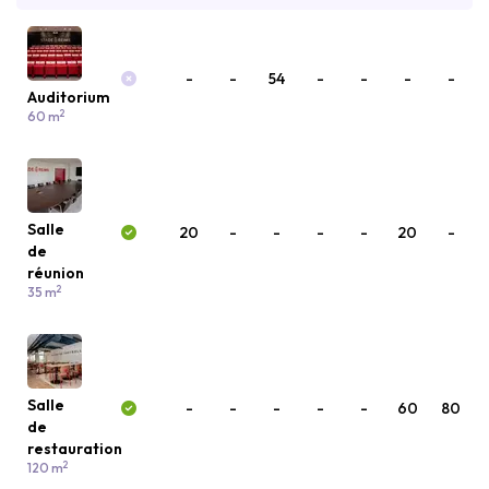
-
-
54
-
-
-
-
Auditorium
2
60 m
Salle
20
-
-
-
-
20
-
de
réunion
2
35 m
Salle
-
-
-
-
-
60
80
de
restauration
2
120 m