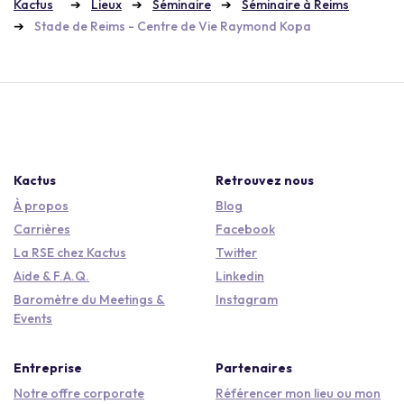
Kactus
Lieux
Séminaire
Séminaire à Reims
Stade de Reims - Centre de Vie Raymond Kopa
Kactus
Retrouvez nous
À propos
Blog
Carrières
Facebook
La RSE chez Kactus
Twitter
Aide & F.A.Q.
Linkedin
Baromètre du Meetings &
Instagram
Events
Entreprise
Partenaires
Notre offre corporate
Référencer mon lieu ou mon