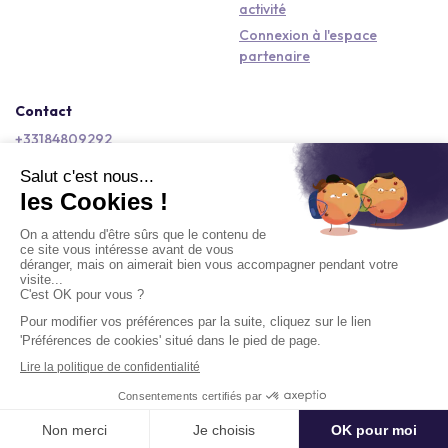
activité
Connexion à l'espace
partenaire
Contact
+33184809292
hello@kactus.com
Copyright © 2026 Kactus Tous droits réservés
Conditions générales d'utilisation
Mentions légales
Signaler un contenu
Politique de confidentialité
Accessibilité : non conforme
Demander un devis