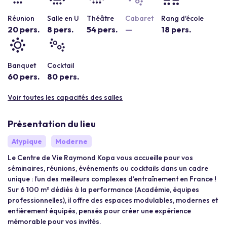
Réunion
Salle en U
Théâtre
Cabaret
Rang d'école
20 pers.
8 pers.
54 pers.
—
18 pers.
Banquet
Cocktail
60 pers.
80 pers.
Voir toutes les capacités des salles
Présentation du lieu
Atypique
Moderne
Le Centre de Vie Raymond Kopa vous accueille pour vos
séminaires, réunions, événements ou cocktails dans un cadre
unique : l’un des meilleurs complexes d’entraînement en France !
Sur 6 100 m² dédiés à la performance (Académie, équipes
professionnelles), il offre des espaces modulables, modernes et
entièrement équipés, pensés pour créer une expérience
mémorable pour vos invités.