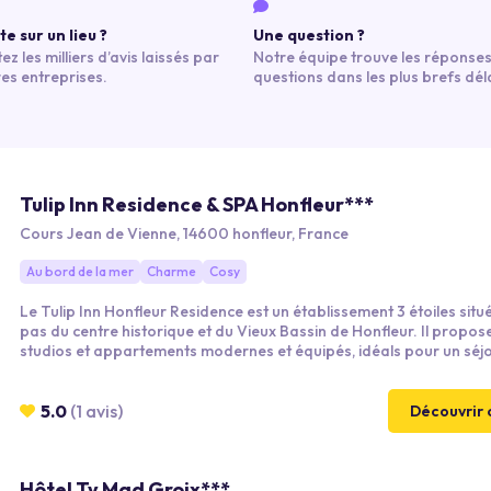
e sur un lieu ?
Une question ?
ez les milliers d’avis laissés par
Notre équipe trouve les réponses
res entreprises.
questions dans les plus brefs déla
Tulip Inn Residence & SPA Honfleur***
Cours Jean de Vienne, 14600 honfleur, France
Au bord de la mer
Charme
Cosy
Le Tulip Inn Honfleur Residence est un établissement 3 étoiles situ
pas du centre historique et du Vieux Bassin de Honfleur. Il propos
studios et appartements modernes et équipés, idéals pour un séj
couple, en famille ou professionnel. Les clients profitent d’une pisc
extérieure chauffée en saison, d’un espace bien-être avec sauna e
hammam, ainsi que d’un cadre calme et verdoyant proche de la me
5.0
(1 avis)
Découvrir 
principaux sites touristiques.
Hôtel Ty Mad Groix***