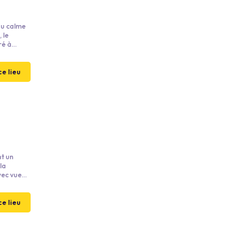
du calme
ré à
in des
-Mer, du
yeux.
ce lieu
nt un
la
vec vue
de
art de
ce lieu