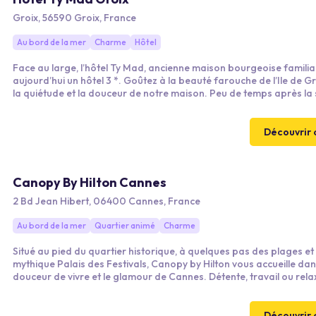
Groix, 56590 Groix, France
Au bord de la mer
Charme
Hôtel
Face au large, l’hôtel Ty Mad, ancienne maison bourgeoise familia
aujourd’hui un hôtel 3 *. Goûtez à la beauté farouche de l’Ile de G
la quiétude et la douceur de notre maison. Peu de temps après la 
la rade de Lorient, vous apercevez l'île de Groix devant vous. Une
de 45mn seulement, le temps de ressentir les embruns.
Découvrir 
Canopy By Hilton Cannes
2 Bd Jean Hibert, 06400 Cannes, France
Au bord de la mer
Quartier animé
Charme
Situé au pied du quartier historique, à quelques pas des plages et
mythique Palais des Festivals, Canopy by Hilton vous accueille dan
douceur de vivre et le glamour de Cannes. Détente, travail ou rela
les différents espaces accessibles à tous du lobby sont le combo 
une pause à toute heure de la journée.
Découvrir 