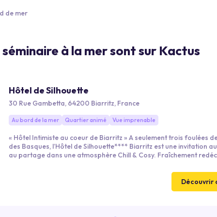
d de mer
e séminaire à la mer sont sur Kactus
Hôtel de Silhouette
30 Rue Gambetta, 64200 Biarritz, France
Au bord de la mer
Quartier animé
Vue imprenable
« Hôtel Intimiste au coeur de Biarritz » A seulement trois foulées d
des Basques, l’Hôtel de Silhouette**** Biarritz est une invitation a
au partage dans une atmosphère Chill & Cosy. Fraîchement redé
Alicia Martin du Cabinet d’architecture madrilène COUSI Interiori
Franchissez la porte du salon, un cocon chaleureux, aux couleurs
chatoyantes et peintures thème « Surf Evasion » by Lea Morichon.
Découvrir 