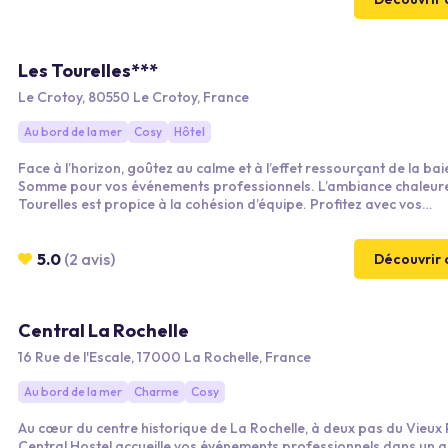
Les Tourelles***
Le Crotoy, 80550 Le Crotoy, France
Au bord de la mer
Cosy
Hôtel
Face à l’horizon, goûtez au calme et à l’effet ressourçant de la bai
Somme pour vos événements professionnels. L’ambiance chaleur
Tourelles est propice à la cohésion d’équipe. Profitez avec vos
collaborateurs du calme d’un lieu unique au cœur de la baie de S
5.0
(2 avis)
Découvrir 
Central La Rochelle
16 Rue de l'Escale, 17000 La Rochelle, France
Au bord de la mer
Charme
Cosy
Au cœur du centre historique de La Rochelle, à deux pas du Vieux 
Central Hostel accueille vos événements professionnels dans un a