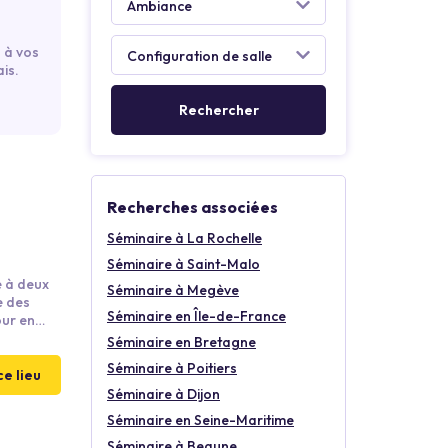
 à vos
is.
Recherches associées
Séminaire à La Rochelle
Séminaire à Saint-Malo
é à deux
Séminaire à Megève
e des
Séminaire en Île-de-France
our en
ine
Séminaire en Bretagne
t
Séminaire à Poitiers
r et des
ce lieu
Séminaire à Dijon
Séminaire en Seine-Maritime
Séminaire à Beaune