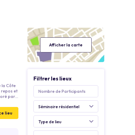
Afficher la carte
Filtrer les lieux
e la Côte
u repos et
coré par
smo.
ce lieu