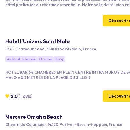
hôtel particulier au charme authentique. Notre salle de réunion e
équipée, notre restaurant et notre cour intérieure offrent un cadre
pour travailler, échanger et favoriser le networking dans une at
conviviale et inspirante.
Découvrir 
Hotel l'Univers Saint Malo
12 Pl. Chateaubriand, 35400 Saint-Malo, France
Au bord de la mer
Charme
Cosy
HOTEL BAR 64 CHAMBRES EN PLEIN CENTRE INTRA MUROS DE S
MALO A 50 METRES DE LA PLAGE DU SILLON
5.0
(1 avis)
Découvrir 
Mercure Omaha Beach
Chemin du Colombier, 14520 Port-en-Bessin-Huppain, France