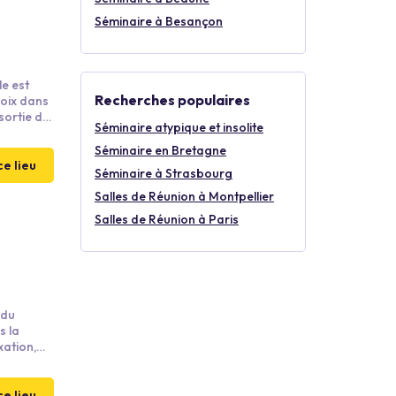
Séminaire à Besançon
le est
Recherches populaires
roix dans
sortie de
Séminaire atypique et insolite
 traversée
Séminaire en Bretagne
ce lieu
Séminaire à Strasbourg
Salles de Réunion à Montpellier
Salles de Réunion à Paris
 du
s la
xation,
idéal pour
ce lieu