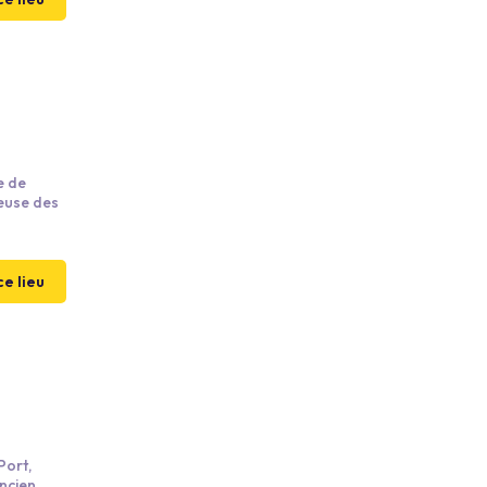
e de
euse des
omme.
ce lieu
Port,
ncien