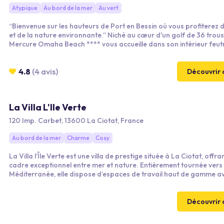
Atypique
Au bord de la mer
Au vert
“Bienvenue sur les hauteurs de Port en Bessin où vous profiterez 
et de la nature environnante.” Niché au cœur d'un golf de 36 trous, le
Mercure Omaha Beach **** vous accueille dans son intérieur feut
l'atmosphère cocooning pour un séjour relaxant à seulement 15 m
plages du débarquement, du cimetière américain de Colleville-sur
port artificiel d'Arromanches ou encore de la ville médiévale de Ba
4.8
(4 avis)
Découvrir 
La Villa L'Ile Verte
120 Imp. Carbet, 13600 La Ciotat, France
Au bord de la mer
Charme
Cosy
La Villa l’Île Verte est une villa de prestige située à La Ciotat, offra
cadre exceptionnel entre mer et nature. Entièrement tournée vers 
Méditerranée, elle dispose d’espaces de travail haut de gamme a
mer, d’un business center de 120 m², d’un accès direct à la baie et 
prestations exclusives. Un lieu unique alliant travail, inspiration et 
vivre.
Découvrir 