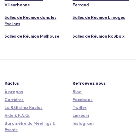
Villeurbanne
Ferrand
Salles de Réunion dans les
Salles de Réunion Limoges
Yvelines
Salles de Réunion Mulhouse
Salles de Réunion Roubaix
Kactus
Retrouvez nous
À propos
Blog
Carrières
Facebook
La RSE chez Kactus
Twitter
Aide & F.A.Q.
Linkedin
Baromètre du Meetings &
Instagram
Events