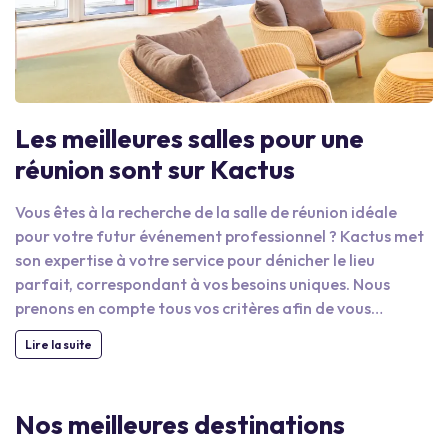
Les meilleures salles pour une
réunion sont sur Kactus
Vous êtes à la recherche de la salle de réunion idéale
pour votre futur événement professionnel ? Kactus met
son expertise à votre service pour dénicher le lieu
parfait, correspondant à vos besoins uniques. Nous
prenons en compte tous vos critères afin de vous
transmettre en seulement quelques clics une sélection
Lire la suite
personnalisée et sur-mesure. En faisant appel à nous,
vous avez la garantie de trouver la salle de réunion
idéale. Notre équipe est constituée de passionnés du
Nos meilleures destinations
secteur de l'événementiel. Nous parcourons la France (et