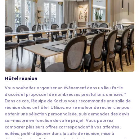
Hôtel réunion
Vous souhaitez organiser un événement dans un lieu facile
d’accès et proposant de nombreuses prestations annexes ?
Dans ce cas, l’équipe de Kactus vous recommande une salle de
réunion dans un hôtel. Utilisez notre moteur de recherche pour
obtenir une sélection personnalisée, puis demandez des devis
sur-mesure en fonction de votre projet. Vous pourrez
comparer plusieurs offres correspondant à vos attentes :
nuitées, petit-déjeuner dans la salle de réunion, mise à