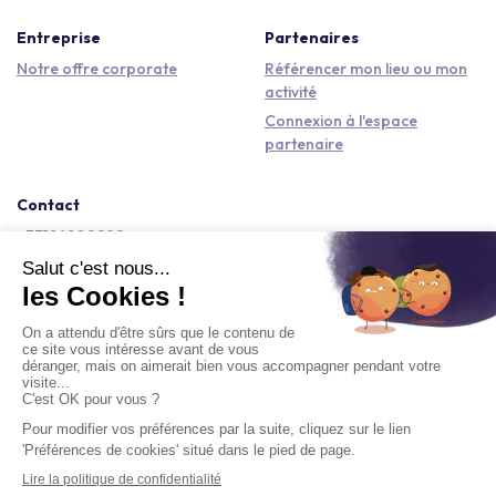
Entreprise
Partenaires
Notre offre corporate
Référencer mon lieu ou mon
activité
Connexion à l'espace
partenaire
Contact
+33184809292
hello@kactus.com
Copyright © 2026 Kactus Tous droits réservés
Conditions générales d'utilisation
Mentions légales
Signaler un contenu
Politique de confidentialité
Accessibilité : non conforme