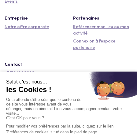
Events
Entreprise
Partenaires
Notre offre corporate
Référencer mon lieu ou mon
activité
Connexion à l'espace
partenaire
Contact
+33184809292
hello@kactus.com
Copyright © 2026 Kactus Tous droits réservés
Conditions générales d'utilisation
Mentions légales
Signaler un contenu
Politique de confidentialité
Accessibilité : non conforme