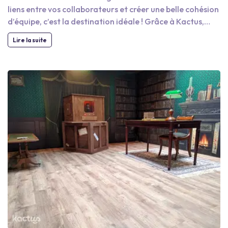
liens entre vos collaborateurs et créer une belle cohésion
d’équipe, c’est la destination idéale ! Grâce à Kactus,
dénichez les lieux et les prestataires les plus adaptés à
Lire la suite
vos objectifs. Si vous voulez partager un moment
convivial, optez pour une dégustation des nombreuses
spécialités alsaciennes, en organisant un challenge entre
équipes. Vous pouvez aussi découvrir Mulhouse à travers
un jeu de piste pour découvrir l’architecture typique de la
région. Si vous souhaitez que vos collaborateurs
apprennent à travailler ensemble, optez pour la création
d’une œuvre collective ou d’un projet solidaire !