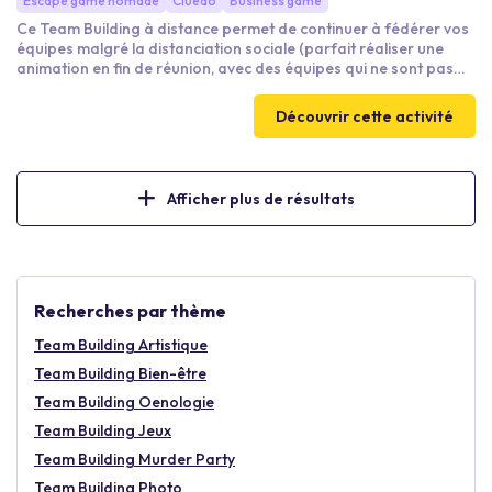
Escape game nomade
Cluedo
Business game
Ce Team Building à distance permet de continuer à fédérer vos
équipes malgré la distanciation sociale (parfait réaliser une
animation en fin de réunion, avec des équipes qui ne sont pas
physiquement sur le même lieu). Au choix parmi 2 scénarios, vos
collaborateurs devront soit résoudre une enquête suite à un vol
Découvrir cette activité
au Musée du Louvre soit tenter de déchiffrer le code d'un
coffre-fort . Une activité ludique pour recréer du lien entre vos
équipes !
Afficher plus de résultats
Recherches par thème
Team Building Artistique
Team Building Bien-être
Team Building Oenologie
Team Building Jeux
Team Building Murder Party
Team Building Photo