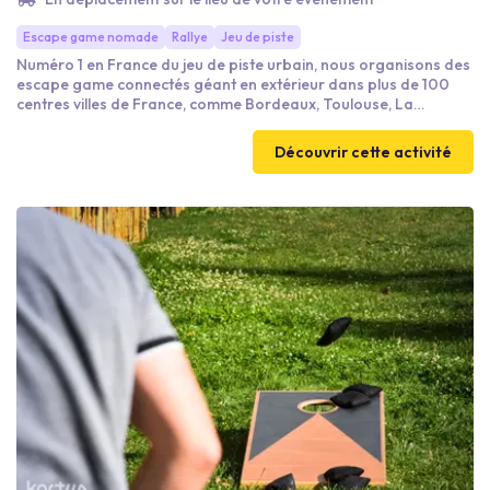
Escape game nomade
Rallye
Jeu de piste
Numéro 1 en France du jeu de piste urbain, nous organisons des
escape game connectés géant en extérieur dans plus de 100
centres villes de France, comme Bordeaux, Toulouse, La
Rochelle, Bayonne... Le principe du jeu est le suivant : par
équipes de 3 à 5 personnes, vous disposez de 60 minutes pour
Découvrir cette activité
résoudre des énigmes et relever des défis dans les rues de la
ville (en vous déplaçant en équipe sur les zones de jeu et
d'intérêt, guidés par notre appli de jeu).