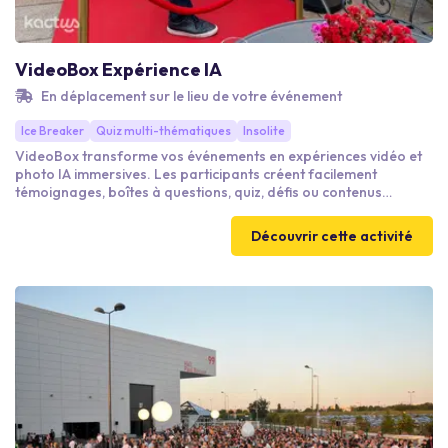
VideoBox Expérience IA
En déplacement sur le lieu de votre événement
Ice Breaker
Quiz multi-thématiques
Insolite
VideoBox transforme vos événements en expériences vidéo et
photo IA immersives. Les participants créent facilement
témoignages, boîtes à questions, quiz, défis ou contenus
engageants. Montage “Best Of” automatique, envoi instantané
par SMS/email, photos transformées en vidéos IA… Une
Découvrir cette activité
animation moderne et différenciante pour séminaires, soirées
d’entreprise, salons et activations de marque.