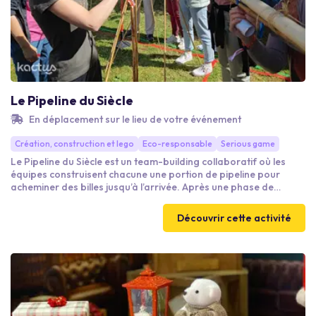
Le Pipeline du Siècle
En déplacement sur le lieu de votre événement
Création, construction et lego
Eco-responsable
Serious game
Le Pipeline du Siècle est un team-building collaboratif où les
équipes construisent chacune une portion de pipeline pour
acheminer des billes jusqu’à l’arrivée. Après une phase de
planification, chaque groupe conçoit sa structure puis la relie à
celles des autres. L’objectif : réussir un parcours continu, stable
Découvrir cette activité
et efficace. L’activité stimule communication, coopération,
organisation et esprit collectif.