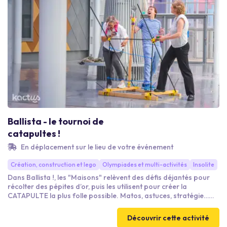
Ballista - le tournoi de
catapultes !
En déplacement sur le lieu de votre événement
Création, construction et lego
Olympiades et multi-activités
Insolite
Dans Ballista !, les "Maisons" relèvent des défis déjantés pour
récolter des pépites d’or, puis les utilisent pour créer la
CATAPULTE la plus folle possible. Matos, astuces, stratégie…
tout compte ! Quand vient l'heure du GRAND TOURNOI c’est un
festival de tirs, d’adresse et de suspense. Un team-building fun,
Découvrir cette activité
énergique et ultra fédérateur, où chacun contribue à faire