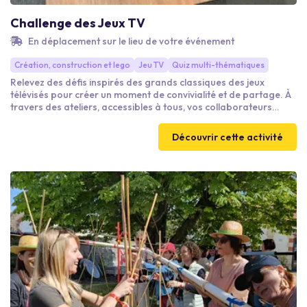
Challenge des Jeux TV
En déplacement sur le lieu de votre événement
Création, construction et lego
Jeu TV
Quiz multi-thématiques
Relevez des défis inspirés des grands classiques des jeux
télévisés pour créer un moment de convivialité et de partage. À
travers des ateliers, accessibles à tous, vos collaborateurs
vivent une animation ludique et fédératrice, idéale pour
dynamiser vos temps collectifs. Réflexion, agilité,
Découvrir cette activité
communication, créativité…Chaque défi met en lumière les
points forts de chacun au service de la réussite collective. Une
expérience originale et mémorable, dans une ambiance
conviviale