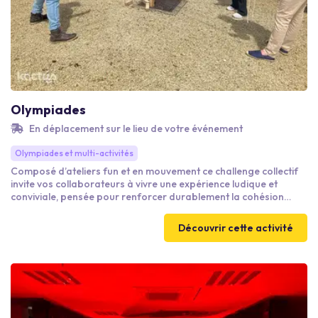
Olympiades
En déplacement sur le lieu de votre événement
Olympiades et multi-activités
Composé d’ateliers fun et en mouvement ce challenge collectif
invite vos collaborateurs à vivre une expérience ludique et
conviviale, pensée pour renforcer durablement la cohésion
d’équipe. À travers une série de mini-épreuves originales
chacun met ses compétences individuelles au service d’un
Découvrir cette activité
objectif commun : la réussite collective. Course des garçons de
café, tour de Fröbel, parcours des cerceaux , challenge yeux
bandés, etc…Chaque défi est une nouvelle occasion de
s’impliquer.