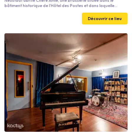
Neustadt abrite Chère Amie, une brasserie située dans le
bâtiment historique de l’Hôtel des Postes et dans laquelle
l’univers du lieu s’inspire subtilement de ce passé postal.
Brasserie chic et moderne, l’esthétique de l'établissement mixe
Découvrir ce lieu
codes contemporains et classiques tout en cherchant à
préserver au maximum les rares éléments patrimoniaux
présents sur le site.