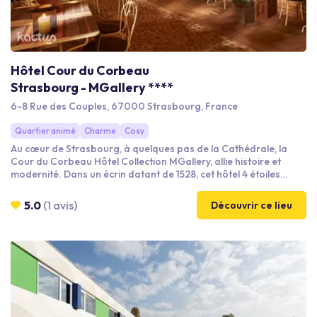
Hôtel Cour du Corbeau
Strasbourg - MGallery ****
6-8 Rue des Couples, 67000 Strasbourg, France
Quartier animé
Charme
Cosy
Au cœur de Strasbourg, à quelques pas de la Cathédrale, la
Cour du Corbeau Hôtel Collection MGallery, allie histoire et
modernité. Dans un écrin datant de 1528, cet hôtel 4 étoiles
conjugue charme d'antan et modernité ; cet élégant mariage
confère aux 63 chambres une identité très particulière.
5.0
(1 avis)
Découvrir ce lieu