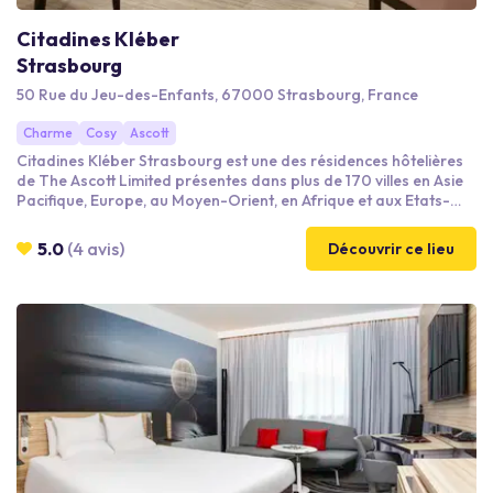
Citadines Kléber
Strasbourg
50 Rue du Jeu-des-Enfants, 67000 Strasbourg, France
Charme
Cosy
Ascott
Citadines Kléber Strasbourg est une des résidences hôtelières
de The Ascott Limited présentes dans plus de 170 villes en Asie
Pacifique, Europe, au Moyen-Orient, en Afrique et aux Etats-
Unis. Située en plein coeur du centre historique, Citadines Kléber
Strasbourg a été entièrement rénovée pour un confort optimal
5.0
(4 avis)
Découvrir ce lieu
avec un clin d'oeil à l'architecture Alsacienne.