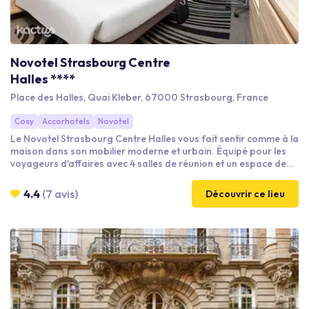
Novotel Strasbourg Centre
Halles ****
Place des Halles, Quai Kleber, 67000 Strasbourg, France
Cosy
Accorhotels
Novotel
Le Novotel Strasbourg Centre Halles vous fait sentir comme à la
maison dans son mobilier moderne et urbain. Équipé pour les
voyageurs d'affaires avec 4 salles de réunion et un espace de
coworking, notre hôtel à Strasbourg compte de nombreuses
zones de détente. Profitez de notre coin lecture, jouez avec vos
4.4
(7 avis)
Découvrir ce lieu
enfants dans l'espace Kidult, et ressourcez-vous dans la salle
de sport située à 3 minutes ! Notre restaurant vous promet
quant à lui des plats sains et savoureux.