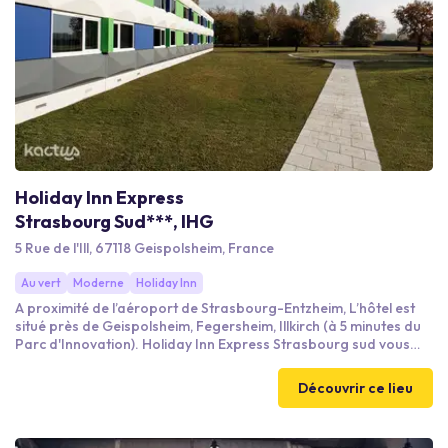
Holiday Inn Express
Strasbourg Sud***, IHG
5 Rue de l'Ill, 67118 Geispolsheim, France
Au vert
Moderne
Holiday Inn
A proximité de l’aéroport de Strasbourg-Entzheim, L’hôtel est
situé près de Geispolsheim, Fegersheim, Illkirch (à 5 minutes du
Parc d'Innovation). Holiday Inn Express Strasbourg sud vous
propose 77 chambres entièrement équipées et climatisées,
avec téléviseur LCD et coin bureau.
Découvrir ce lieu