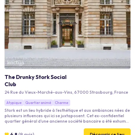
The Drunky Stork Social
Club
24 Rue du Vieux-Marché-aux-Vins, 67000 Strasbourg, France
Atypique
Quartier animé
Charme
Stork est un lieu hybride à l’esthétique et aux ambiances nées de
plusieurs influences qui ici se juxtaposent. Cet ex-confidentiel
quartier général d’une ancienne société bancaire a été exhumé
après plusieurs décennies d’oubli. Tirant son inspiration
première des pubs d’outre-manche pour leur côté chaleureux,
4.8
(9 avis)
Découvrir ce lieu