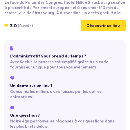
En face du Palais des Congrès, l'hôtel Hilton Strasbourg se situe
à proximité du Parlement européen et à seulement 10 min du
centre-ville de Strasbourg. À disposition, un accès gratuit à la
salle de sport et au centre de bien-être/fitness. La connexion
Wi-Fi est gratuite. Les 245 chambres de 28m² climatisées et
3.0
(4 avis)
Découvrir ce lieu
insonorisées offrent une vue sur le Parlement ou sur la
cathédrale de Strasbourg. Certaines bénéficient également
d'un accès direct au salon exécutif.
L'administratif vous prend du temps ?
Avec Kactus, le process est simplifié grâce à un code
fournisseur unique pour tous vos évènements.
Un doute sur un lieu ?
Consultez les milliers d’avis laissés par les autres
entreprises.
Une question ?
Notre équipe trouve les réponses à vos questions dans
les plus brefs délais.