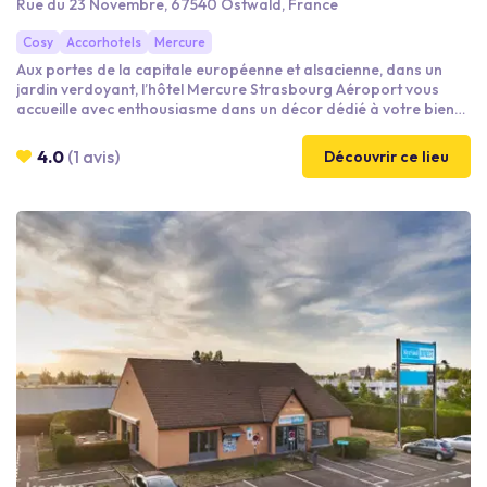
Rue du 23 Novembre, 67540 Ostwald, France
Cosy
Accorhotels
Mercure
Aux portes de la capitale européenne et alsacienne, dans un
jardin verdoyant, l’hôtel Mercure Strasbourg Aéroport vous
accueille avec enthousiasme dans un décor dédié à votre bien-
être. Cet hôtel 4* vous propose 97 chambres audacieusement
colorées et au design contemporain. Nos exigences de qualité
4.0
(1 avis)
Découvrir ce lieu
et de confort feront de votre expérience un moment unique !