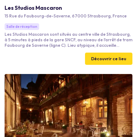
Les Studios Mascaron
15 Rue du Faubourg-de-Saverne, 67000 Strasbourg, France
Salle de réception
Les Studios Mascaron sont situés au centre ville de Strasbourg,
à 5 minutes à pieds de la gare SNCF, au niveau de l'arrêt de tram
Faubourg de Saverne (ligne C). Lieu atypique, il accueille
musiciens, acteurs et chefs d'orchestre d'une part comme il sait
se transformer en lieu de réception pour entreprises, dans une
Découvrir ce lieu
ambiance musicale optimale. Son équipe vous accueille
également lors de team building pour des activités de doublage
voix off et de cover musicale entre collègues / amis.