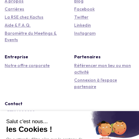
À propos
Blog
Carrières
Facebook
La RSE chez Kactus
Twitter
Aide & F.A.Q.
Linkedin
Baromètre du Meetings &
Instagram
Events
Entreprise
Partenaires
Notre offre corporate
Référencer mon lieu ou mon
activité
Connexion à l'espace
partenaire
Contact
+33184809292
hello@kactus.com