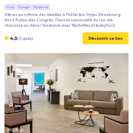
Cosy
Design
Moderne
Vibrez au rythme des abeilles à l'hôtel ibis Styles Strasbourg
Nord Palais des Congrès. Dans la convivialité du rez-de-
chaussée au décor tendance avec fléchettes et babyfoot,
diffusion de matchs sur écran géant, console., restaurant et
espaces de coworking. Puis dans le cocon reposant de nos
4.0
(1 avis)
Découvrir ce lieu
chambres au décor épuré, élégant et naturel. Vivez une
expérience unique, en voyage d'affaires ou touristique.