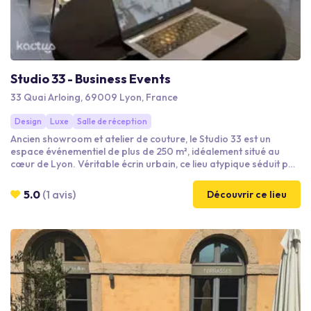
Studio 33 - Business Events
33 Quai Arloing, 69009 Lyon, France
Design
Luxe
Salle de réception
Ancien showroom et atelier de couture, le Studio 33 est un
espace événementiel de plus de 250 m², idéalement situé au
cœur de Lyon. Véritable écrin urbain, ce lieu atypique séduit par
sa belle luminosité naturelle, son élégance contemporaine et
son esprit art déco. Pensé pour s’adapter à tous vos projets
5.0
(1 avis)
Découvrir ce lieu
professionnels, le Studio 33 offre un cadre à la fois chaleureux,
fonctionnel et inspirant, propice aux échanges et à la créativité.