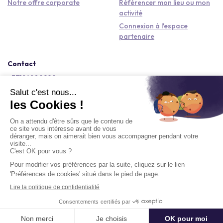
Notre offre corporate
Référencer mon lieu ou mon
activité
Connexion à l'espace
partenaire
Contact
+33184809292
hello@kactus.com
Copyright © 2026 Kactus Tous droits réservés
Conditions générales d'utilisation
Mentions légales
Signaler un contenu
Politique de confidentialité
Accessibilité : non conforme