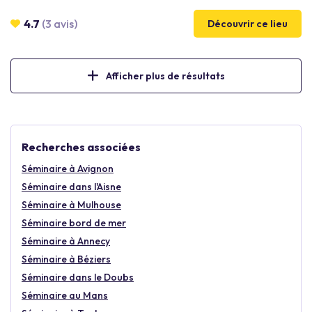
Totalement Privatisable et modulable, l’Hermitage de Moly vous
propose cinq espaces distincts, dans un cadre bucolique et
4.7
(3 avis)
Découvrir ce lieu
historique. Un lieu original pour organiser vos réunions en toute
convivialité. Nous avons obtenu le Label "Engagé à Lyon" et
avons réalisé notre bilan carbone, les résultats sont très
encourageants.
Afficher plus de résultats
Recherches associées
Séminaire à Avignon
Séminaire dans l'Aisne
Séminaire à Mulhouse
Séminaire bord de mer
Séminaire à Annecy
Séminaire à Béziers
Séminaire dans le Doubs
Séminaire au Mans