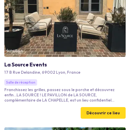
La Source Events
17 B Rue Delandine, 69002 Lyon, France
Salle de réception
Franchissez les grilles, passez sous le porche et découvrez
enfin…LA SOURCE ! LE PAVILLON de LA SOURCE,
complémentaire de LA CHAPELLE, est un lieu confidentiel
entièrement dédié aux événements professionnels et privés. LE
PAVILLON offre une approche plus intimiste et modulable.
Découvrir ce lieu
Répartis sur trois niveaux, ses espaces lumineux, élégants et
entièrement modulables, prolongés par des terrasses et
rooftops où nature, architecture et art de recevoir se