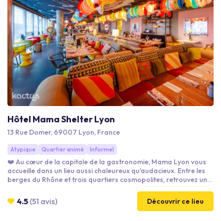
Hôtel Mama Shelter Lyon
13 Rue Domer, 69007 Lyon, France
Atypique
Quartier animé
Informel
❤️ Au cœur de la capitale de la gastronomie, Mama Lyon vous
accueille dans un lieu aussi chaleureux qu'audacieux. Entre les
berges du Rhône et trois quartiers cosmopolites, retrouvez un
refuge où convivialité, design et art de vivre lyonnais se
rencontrent. Ici, on travaille, on partage, on se régale… et
4.5
(51 avis)
Découvrir ce lieu
surtout, on se sent comme à la maison.