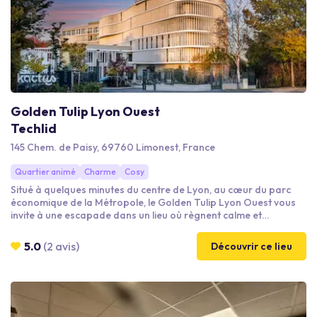
Golden Tulip Lyon Ouest
Techlid
145 Chem. de Paisy, 69760 Limonest, France
Quartier animé
Charme
Cosy
Situé à quelques minutes du centre de Lyon, au cœur du parc
économique de la Métropole, le Golden Tulip Lyon Ouest vous
invite à une escapade dans un lieu où règnent calme et
élégance. Poussez les portes de notre hôtel à l'architecture
onirique, et laissez-vous emporter. Découvrez l’élégance et le
5.0
(2 avis)
Découvrir ce lieu
confort de l'une de nos 89 chambres lumineuses. Accordez-
vous une vraie parenthèse : spa spacieux, centre de fitness,
piscine intérieure et chauffée, cocktails au bar.