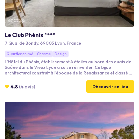
Le Club Phénix ****
7 Quai de Bondy, 69005 Lyon, France
Quartier animé
Charme
Design
L’Hôtel du Phénix, établissement 4 étoiles au bord des quais de
Saône dans le Vieux Lyon a su se réinventer. Ce bijou
architectural construit à l’époque de la Renaissance et classé au
patrimoine mondial de l’UNESCO vous invite à déconnecter de
l’effervescence urbaine et à découvrir son univers. Une identité
4.8
(4 avis)
Découvrir ce lieu
forte, un lieu rénové avec goût, des espaces lumineux aux tons
pastel. Un évènement professionnel à organiser ?