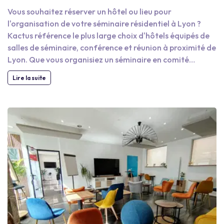
Vous souhaitez réserver un hôtel ou lieu pour
l'organisation de votre séminaire résidentiel à Lyon ?
Kactus référence le plus large choix d'hôtels équipés de
salles de séminaire, conférence et réunion à proximité de
Lyon. Que vous organisiez un séminaire en comité
restreint ou pour des centaines de participants, vous
Lire la suite
trouverez l'hôtel idéal pour votre séminaire résidentiel
dans le bassin Lyonnais. Vous pouvez aussi réserver un
espace dans un hôtel pour une journée d'étude avec vos
collaborateurs. Des centaines de salles sont disponibles
sur Kactus et vous pouvez louer des espaces de
séminaire, avec ou sans pause déjeuner, pour des durées
allant de la demi-journée jusqu'à des événements plus
longs sur plusieurs jours.