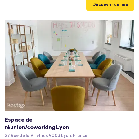
chaleureuse, inspirante et modulable. Engagé dans une
Découvrir ce lieu
démarche éco-responsable, le lieu est labellisé “Engagé à
Lyon”, reconnaissance officielle de son engagement
environnemental et local. 🌿 Là où les liens se tissent, les projets
grandissent.
Espace de
réunion/coworking Lyon
27 Rue de la Villette, 69003 Lyon, France