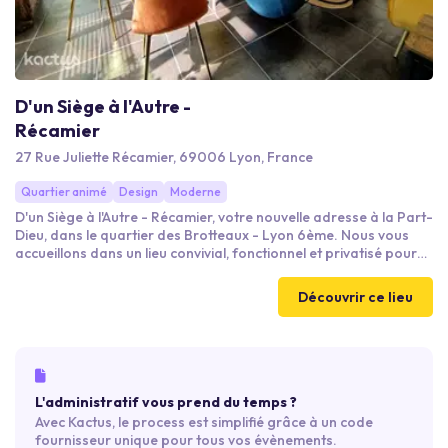
D'un Siège à l'Autre -
Récamier
27 Rue Juliette Récamier, 69006 Lyon, France
Quartier animé
Design
Moderne
D'un Siège à l'Autre - Récamier, votre nouvelle adresse à la Part-
Dieu, dans le quartier des Brotteaux - Lyon 6ème. Nous vous
accueillons dans un lieu convivial, fonctionnel et privatisé pour
votre entreprise, jusqu'à 40 personnes en format théâtre. Nous
vous accompagnons sur l'organisation de votre événement en
Découvrir ce lieu
amont et sommes présents le jour J pour faciliter le bon déroulé
de celui-ci.
L'administratif vous prend du temps ?
Avec Kactus, le process est simplifié grâce à un code
fournisseur unique pour tous vos évènements.