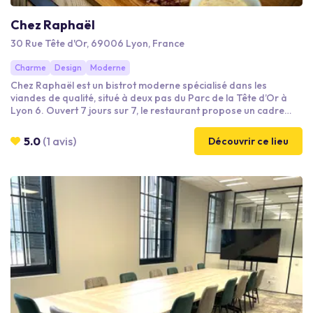
Chez Raphaël
30 Rue Tête d'Or, 69006 Lyon, France
Charme
Design
Moderne
Chez Raphaël est un bistrot moderne spécialisé dans les
viandes de qualité, situé à deux pas du Parc de la Tête d’Or à
Lyon 6. Ouvert 7 jours sur 7, le restaurant propose un cadre
chaleureux, élégant et confortable, idéal pour accueillir repas
d’affaires, réunions professionnelles et événements
5.0
(1 avis)
Découvrir ce lieu
d’entreprise. L’établissement allie gastronomie généreuse,
service soigné et ambiance conviviale pour des moments
professionnels réussis.