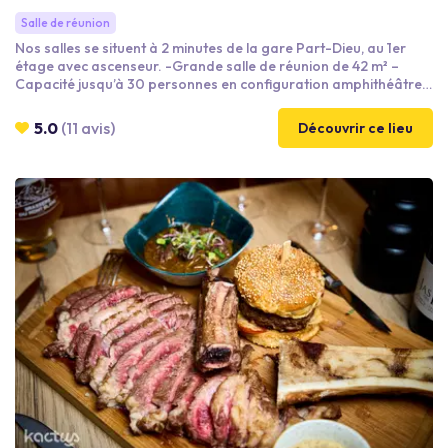
Salle de réunion
Nos salles se situent à 2 minutes de la gare Part-Dieu, au 1er
étage avec ascenseur. -Grande salle de réunion de 42 m² –
Capacité jusqu’à 30 personnes en configuration amphithéâtre.
- Salle de 25 m² – Idéale pour des groupes jusqu’à 15 personnes
en configuration amphithéâtre. - Salle de 20 m² – Parfaite pour
5.0
(11 avis)
Découvrir ce lieu
des réunions en petit comité, jusqu’à 6 personnes. - Cuisine
équipée de 36 m² – idéale pour vos ateliers culinaires ou vos
pauses déjeuners