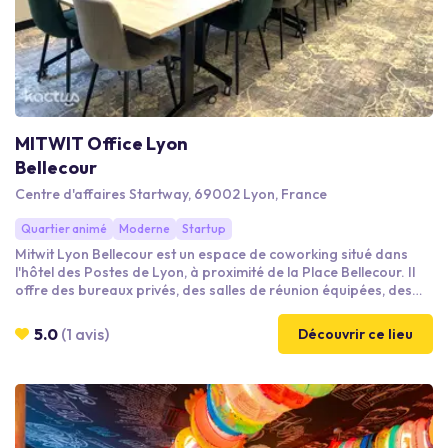
MITWIT Office Lyon
Bellecour
Centre d'affaires Startway, 69002 Lyon, France
Quartier animé
Moderne
Startup
Mitwit Lyon Bellecour est un espace de coworking situé dans
l'hôtel des Postes de Lyon, à proximité de la Place Bellecour. Il
offre des bureaux privés, des salles de réunion équipées, des
espaces de travail partagés et des espaces de détente. Les
membres bénéficient d'une connexion internet haut débit, d'une
5.0
(1 avis)
Découvrir ce lieu
imprimante et d'une cuisine équipée. Cet espace est idéal pour
les travailleurs indépendants, les startups et les entreprises en
expansion.