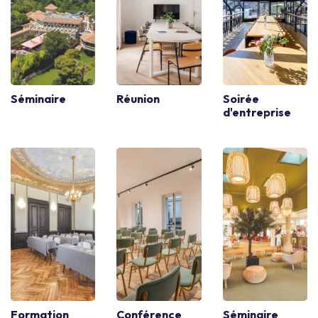
Recherches par ville
Team Building à Rouen
Team Building à Mulhouse
Team Building à Paris
Team Building au Havre
Team Building à Rennes
Team Building à Toulon
Team Building à Lille
Team Building à Montpellier
Team Building à Nice
Team Building à Tours
Explorez notre offre