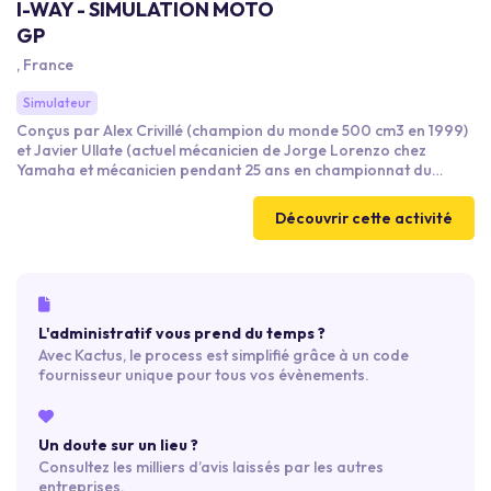
I-WAY - SIMULATION MOTO
GP
, France
Simulateur
Conçus par Alex Crivillé (champion du monde 500 cm3 en 1999)
et Javier Ullate (actuel mécanicien de Jorge Lorenzo chez
Yamaha et mécanicien pendant 25 ans en championnat du
monde moto avec Honda HRT), nos 4 simulateurs Moto
GP offrent des sensations de pilotage ultra réalistes avec une
Découvrir cette activité
inclinaison latérale de 60°.
L'administratif vous prend du temps ?
Avec Kactus, le process est simplifié grâce à un code
fournisseur unique pour tous vos évènements.
Un doute sur un lieu ?
Consultez les milliers d’avis laissés par les autres
entreprises.