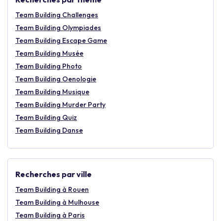
Balade Street Art à vélo
électrique à Lyon
, France
Fresque et fresque végétale
Visite guidée
Eco-responsable
Visitez Lyon à vélo électrique sous l'angle du Street Art ! Sur un
itinéraire sécurisé qui passe par des lieux emblématiques de la
ville, vous allez découvrir des oeuvres exceptionnelles d'artistes
que le sont tout autant. Des Pentes de la Croix-Rousse au
quartier ouvrier de Gerland, vous allez non seulement voir des
Découvrir cette activité
oeuvres (fresques, flacking, collage, mosaïques) mais vous en
profiterez aussi pour vous balader dans Lyon de manière
confortable à vélo électrique.
Afficher plus de résultats