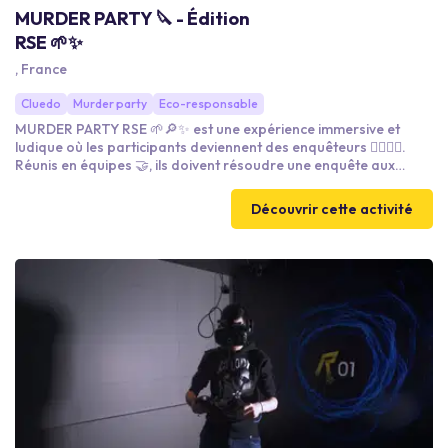
MURDER PARTY 🔪 - Édition
RSE 🌱✨
, France
Cluedo
Murder party
Eco-responsable
MURDER PARTY RSE 🌱🔎✨ est une expérience immersive et
ludique où les participants deviennent des enquêteurs 🕵️‍♀️🕵️‍♂️.
Réunis en équipes 🤝, ils doivent résoudre une enquête aux
enjeux RSE 🌍♻️ en décryptant indices 📝, scénarios éthiques ⚖️
et rebondissements stratégiques. À travers ce jeu collaboratif ,
Découvrir cette activité
chacun est sensibilisé à la RSE, développe logique 🧠,
communication 💬 et esprit d’équipe 🤗 dans une ambiance
dynamique ⚡ et engagée 💡.