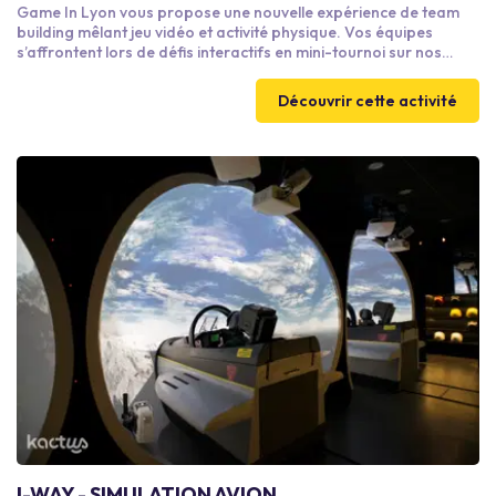
Game In Lyon vous propose une nouvelle expérience de team
building mêlant jeu vidéo et activité physique. Vos équipes
s’affrontent lors de défis interactifs en mini-tournoi sur nos
dalles interactives, tout en profitant de nos bornes d’arcade et
de notre ping-pong interactif unique en France. Une activité
Découvrir cette activité
fun, dynamique et fédératrice, idéale pour renforcer la
cohésion. Venez tester nos aventures inédites en plein coeur de
Lyon !
I-WAY - SIMULATION AVION