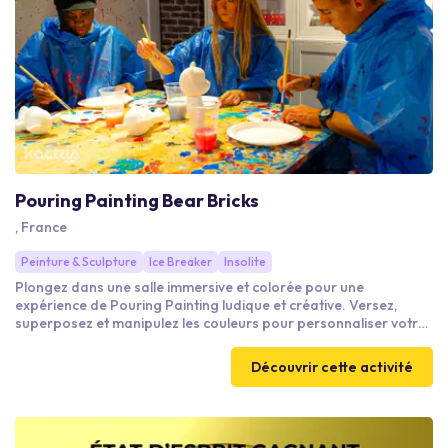
Pouring Painting Bear Bricks
, France
Peinture & Sculpture
Ice Breaker
Insolite
Plongez dans une salle immersive et colorée pour une
expérience de Pouring Painting ludique et créative. Versez,
superposez et manipulez les couleurs pour personnaliser votre
propre ourson de 23 cm et créer une pièce unique et tendance à
exposer chez vous. Tout le matériel est fourni : laissez les teintes
Découvrir cette activité
se mélanger et repartez avec votre ourson.