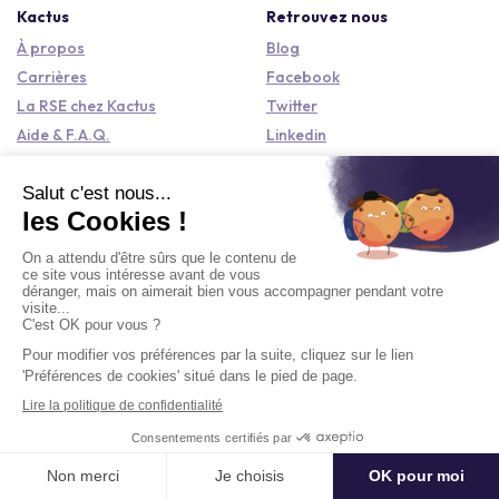
Formation
Conférence
Séminaire
Journée
Team Building