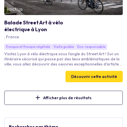
Bar & Golf Indoor : le golf du
futur en centre ville !
11 Cr Lafayette, 69006 Lyon, France
Simulateur
Découvrez le golf comme vous ne l’avez jamais vu ! Grâce aux
simulateurs de golf, affrontez vos collègues sur des mini-jeux
fun et accessibles à tous, débutants comme confirmés, ou sur
des centaines de parcours qui vous feront voyager à travers le
monde. Profitez d’une ambiance détendue dans notre bar avec
Découvrir cette activité
des planches & assiettes à partager pour vous restaurer. Idéal
pour un team building convivial et original, quel que soit votre
niveau. Rires, bonne humeur et challenge garantis ! ⛳