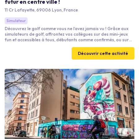
culinaire au coeur de Lyon
8 Rue Saint-Nizier, 69002 Lyon, France
Cocktail & mixologie
Atelier culinaire
Atelier Pâtisserie
20 ans que L'Atelier des Chefs mijote vos meilleurs souvenirs
d'équipe ! Prêts à troquer les salles de réunion contre nos
tabliers ? Que vous soyez plutôt menu classique ou challenge
culinaire épicé, notre atelier de Lyon, situé sur la presque-île,
privatise ses fourneaux pour vos groupes de 6 à 100
Découvrir cette activité
personnes. Pas de recette toute faite : on concocte un devis sur
mesure, aux petits oignons, pour coller parfaitement à votre
budget et à vos impératifs. On passe à table ?