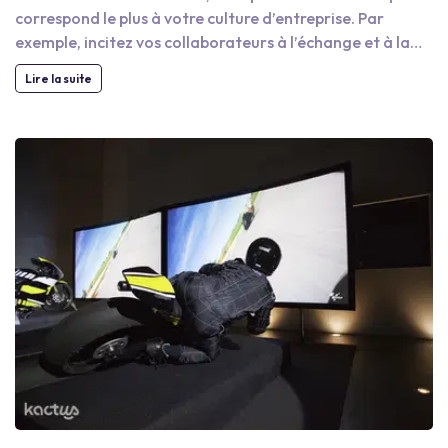
correspond le plus à votre culture d’entreprise. Par
exemple, incitez vos collaborateurs à l’échange et à la
discussion grâce à des sessions de dégustation ou à un
Lire la suite
escape game. Profitez de l’architecture du vieux-Lyon
pour organiser une chasse au trésor inoubliable et riche
en histoire, ou profitez de la vie artistique pour préparer
un challenge créatif ou imaginer une œuvre collective à
l’image de votre entreprise. En organisant une activité
de team building à Lyon, vous allez améliorer l’ambiance
au travail et ainsi fidéliser vos meilleurs collaborateurs
afin de rebooster leur productivité !