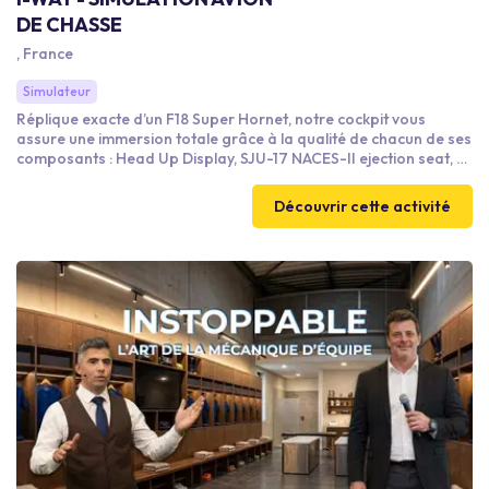
DE CHASSE
, France
Simulateur
Réplique exacte d’un F18 Super Hornet, notre cockpit vous
assure une immersion totale grâce à la qualité de chacun de ses
composants : Head Up Display, SJU-17 NACES-II ejection seat, ….
Notre système visuel se compose d’un écran sphérique de 3
mètres de haut et 3 mètres de large piloté par 5
Découvrir cette activité
vidéoprojecteurs et 7 ordinateurs, à l’intérieur duquel est
positionné le cockpit. Ainsi l’intégralité de votre champ visuel est
couvert quel que soit l’endroit où vous regardez.