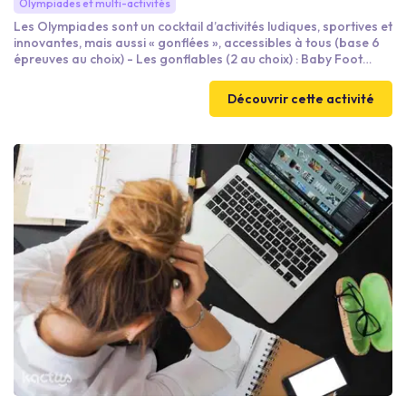
Olympiades et multi-activités
Les Olympiades sont un cocktail d’activités ludiques, sportives et
innovantes, mais aussi « gonflées », accessibles à tous (base 6
épreuves au choix) - Les gonflables (2 au choix) : Baby Foot
Humain, Fun Archery, Bubble Foot, Parcours du Combattant... -
Les jeux de précision : Disk Golf, Radar de vitesse, Foot Billard,
Découvrir cette activité
Snag Golf... - Les ludiques et sportifs : Sumos, Buzzer Challenge,
Pictionnary Géant, Blind Test... - Les Collaboratifs : Pantafun,
Course de garçon de café, Chenilles...