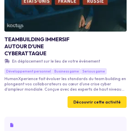
TEAMBUILDING IMMERSIF
AUTOUR D’UNE
CYBERATTAQUE
En déplacement sur le lieu de votre événement
Développement personnel
Business game
Serious game
HumanXperience fait évoluer les standards du team building en
plongeant vos collaborateurs au cœur d’une crise cyber
d’ampleur mondiale. Conçue avec des experts de haut niveau
(anciens du RAID, spécialistes de la gestion de crise, experts en
cybersécurité), cette immersion ultra-réaliste transforme vos
Découvrir cette activité
équipes en agents de la Strategic Solutions Agency (SSA), réunis
en cellule de crise. Leur mission : contrer une cyberattaque
massive touchant plusieurs pays.