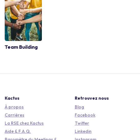
Team Building
Kactus
Retrouvez nous
À propos
Blog
Carrières
Facebook
La RSE chez Kactus
Twitter
Aide & F.A.Q.
Linkedin
Baromètre du Meetings &
Instagram