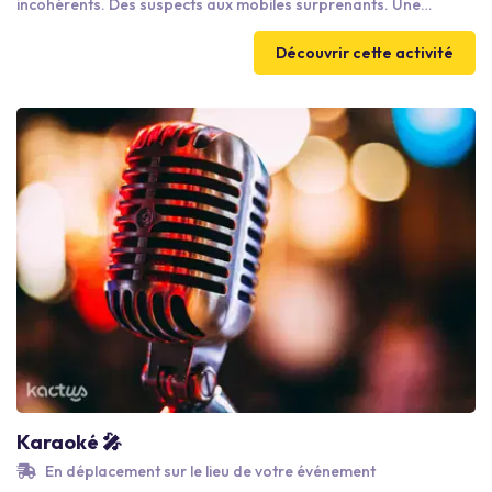
incohérents. Des suspects aux mobiles surprenants. Une
intrigue volontairement décalée. ENIGMA reprend les codes
narratifs d’une Murder Party dans une version corporate, non
Découvrir cette activité
violente et résolument ludique. Ici, pas de crime mais des
énigmes à résoudre collectivement. AXES DÉVELOPPÉS : -
Mobiliser la collaboration et l’intelligence collective pour
résoudre une enquête complexe..
Karaoké 🎤
En déplacement sur le lieu de votre événement