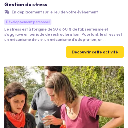
Gestion du stress
En déplacement sur le lieu de votre événement
Développement personnel
Le stress est à l’origine de 50 à 60 % de l’absentéisme et
s’aggrave en période de restructuration. Pourtant, le stress est
un mécanisme de vie, un mécanisme d’adaptation, un
mécanisme positif. Il n’est donc pas mauvais en soi. Ce qui pèse,
c’est la charge de stress vécue comme négative. Quelles sont les
Découvrir cette activité
techniques pour réduire notre niveau de stress ? Ces ateliers
nous donneront toutes les clés pour mieux comprendre et gérer
nos émotions.