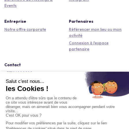
Events
Entreprise
Partenaires
Notre offre corporate
Référencer mon lieu ou mon
activité
Connexion à l'espace
partenaire
Contact
+33184809292
hello@kactus.com
Copyright © 2026 Kactus Tous droits réservés
Conditions générales d'utilisation
Mentions légales
Signaler un contenu
Politique de confidentialité
Accessibilité : non conforme