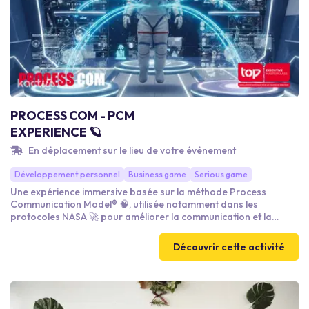
PROCESS COM - PCM
EXPERIENCE 🪐
En déplacement sur le lieu de votre événement
Développement personnel
Business game
Serious game
Une expérience immersive basée sur la méthode Process
Communication Model® 🧠, utilisée notamment dans les
protocoles NASA 🚀 pour améliorer la communication et la
gestion du stress en environnements exigeants. À travers des
ateliers interactifs, les participants découvrent leur style
Découvrir cette activité
relationnel, apprennent à mieux se comprendre et à renforcer
cohésion, efficacité collective et qualité des échanges ⚡.