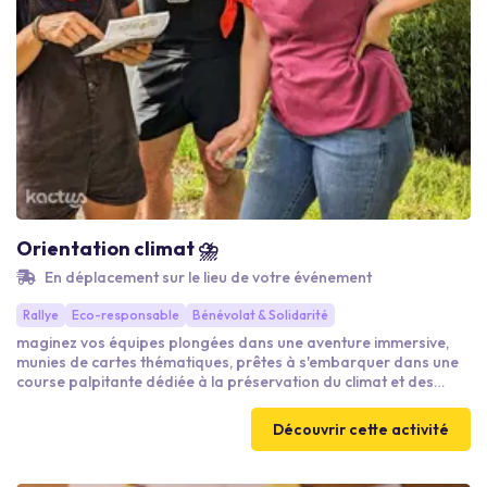
Orientation climat ⛈️
En déplacement sur le lieu de votre événement
Rallye
Eco-responsable
Bénévolat & Solidarité
maginez vos équipes plongées dans une aventure immersive,
munies de cartes thématiques, prêtes à s'embarquer dans une
course palpitante dédiée à la préservation du climat et des
forêts. Unissant leurs forces, vos collaborateurs mettront en
lumière leurs compétences variées pour repérer
Découvrir cette activité
stratégiquement les balises disséminées, résoudre des énigmes
captivantes, le tout avec l'espoir enthousiaste de remporter les
arbres mis en jeu.