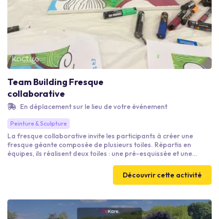
Team Building Fresque
collaborative
En déplacement sur le lieu de votre événement
Peinture & Sculpture
La fresque collaborative invite les participants à créer une
fresque géante composée de plusieurs toiles. Répartis en
équipes, ils réalisent deux toiles : une pré-esquissée et une
vierge. Le défi est d'harmoniser dessins et couleurs avec les
toiles voisines, nécessitant communication et cohésion. Le
Découvrir cette activité
résultat final, une fresque impressionnante, peut décorer vos
locaux et devenir la fierté des collaborateurs. Communication,
cohésion et investissement sont essentiels dans cette activité
ludique.