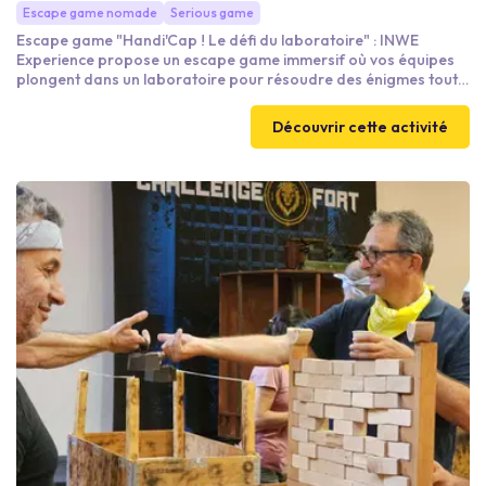
Escape game nomade
Serious game
Escape game "Handi'Cap ! Le défi du laboratoire" : INWE
Experience propose un escape game immersif où vos équipes
plongent dans un laboratoire pour résoudre des énigmes tout
en découvrant les défis du handicap. À travers cette expérience
ludique et éducative, sensibilisez vos collaborateurs à l’inclusion
Découvrir cette activité
et à l’accessibilité en entreprise. Un team building unique pour
promouvoir la solidarité et la compréhension des enjeux liés au
handicap.