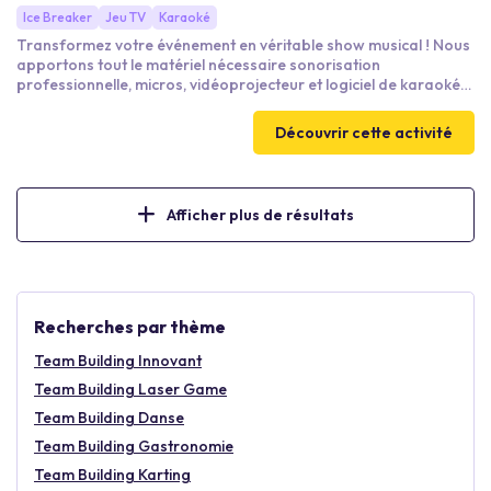
Ice Breaker
Jeu TV
Karaoké
Transformez votre événement en véritable show musical ! Nous
apportons tout le matériel nécessaire sonorisation
professionnelle, micros, vidéoprojecteur et logiciel de karaoké
pour créer une scène prête à accueillir les chanteurs en herbe
comme les performers confirmés.
Découvrir cette activité
Afficher plus de résultats
Recherches par thème
Team Building Innovant
Team Building Laser Game
Team Building Danse
Team Building Gastronomie
Team Building Karting