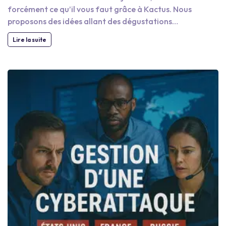
forcément ce qu’il vous faut grâce à Kactus. Nous
proposons des idées allant des dégustations
gastronomiques aux activités insolites et sportives, en
Lire la suite
passant par des jeux, des enquêtes ou encore des
ateliers artistiques. Notre équipe peut vous aider à
organiser une chasse au trésor du long des quais
jusqu’au quartier Sainte-Catherine, avec des énigmes à
résoudre autour de la cathédrale gothique ou du miroir
d’eau. Stimulez les esprits de vos collaborateurs et
profitez de l’énergie du lieu pour créer des activités
enrichissantes et ludiques. Contactez-nous pour un
événement unique et sur-mesure !