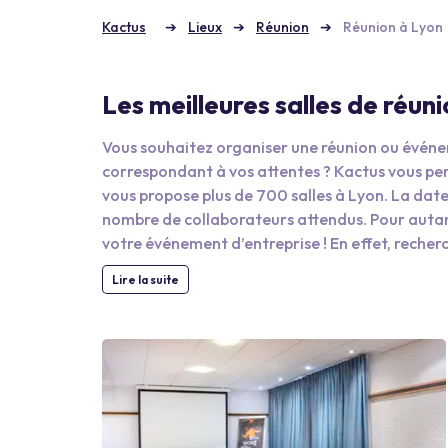
Kactus
Lieux
Réunion
Réunion à Lyon
Les meilleures salles de réun
Vous souhaitez organiser une réunion ou événem
correspondant à vos attentes ? Kactus vous per
vous propose plus de 700 salles à Lyon. La date
nombre de collaborateurs attendus. Pour autant
votre événement d’entreprise ! En effet, recher
chronophage, et on ne compte plus le nombre d’
Lire la suite
jour ou encore sur le bon contact. Désormais,
professionnels en utilisant Kactus !