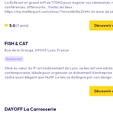
La Bulle est un grand loft de 170M2 pour inspirer vos séminaires, 
conférences, afterworks…Visitez les lieux :
https://my.matterport.com/show/?m=w6bHkz2Vefc Un écrin de sérénité,
de convivialité et de créativité pour travailler autrement et plus
efficacement. Tous les ingrédients sont réunis pour réussir votre
événement et faire le plein de bonnes pratiques.
5.0
(1 avis)
Découvrir 
FISH & CAT
Rue de la Grange, 69009 Lyon, France
Restaurant
Situé au cœur du 9ᵉ arrondissement de Lyon, ce lieu est une adres
contemporaine, idéale pour organiser un événement d’entreprise
cadre aussi élégant que festif. Le lieu se distingue par son design
audacieux, ses beaux volumes et son impressionnant bar à cocktai
véritable point de rencontre durant les événements. Idéal pour vos
événements d’entreprise, ce lieu entièrement privatisable se prête
Découvrir 
parfaitement aux cocktails, afterworks, repas professionnels et s
festives.
DAYOFF La Carrosserie