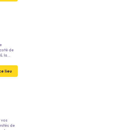
e
 coté de
& la
ce lieu
r vos
mités de