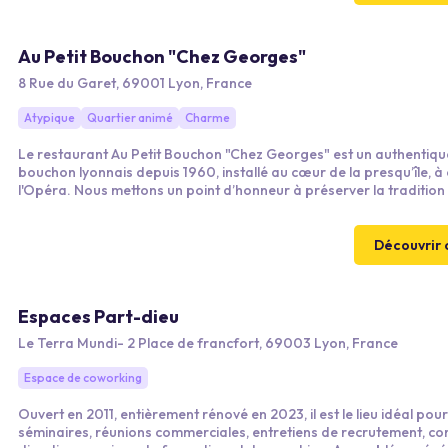
Au Petit Bouchon "Chez Georges"
8 Rue du Garet, 69001 Lyon, France
Atypique
Quartier animé
Charme
Le restaurant Au Petit Bouchon "Chez Georges" est un authentiqu
bouchon lyonnais depuis 1960, installé au cœur de la presqu’île, à
l'Opéra. Nous mettons un point d’honneur à préserver la tradition 
renommée de cette institution lyonnaise dans un cadre convivial &
authentique.
Découvrir 
Espaces Part-dieu
Le Terra Mundi- 2 Place de francfort, 69003 Lyon, France
Espace de coworking
Ouvert en 2011, entièrement rénové en 2023, il est le lieu idéal pou
séminaires, réunions commerciales, entretiens de recrutement, co