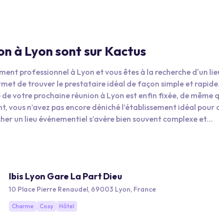
ion à Lyon sont sur Kactus
ent professionnel à Lyon et vous êtes à la recherche d'un lie
met de trouver le prestataire idéal de façon simple et rapide
 de votre prochaine réunion à Lyon est enfin fixée, de même q
, vous n’avez pas encore déniché l’établissement idéal pour a
cher un lieu événementiel s’avère bien souvent complexe et
heures perdues à mettre la main sur des informations exacte
 gagnez du temps dans l’organisation de vos événements
Ibis Lyon Gare La Part Dieu
10 Place Pierre Renaudel, 69003 Lyon, France
Charme
Cosy
Hôtel