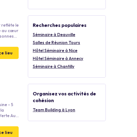
Recherches populaires
reflète le
e au cœur
Séminaire à Deauville
ersonnes
Salles de Réunion Tours
Hôtel Séminaire à Nice
ce lieu
Hôtel Séminaire à Annecy
Séminaire à Chantilly
Organisez vos activités de
cohésion
ine - 5
Team Building à Lyon
out au
ce lieu