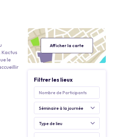
u
Afficher la carte
. Kactus
ue le
ccueillir
Filtrer les lieux
s et à