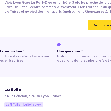
L'ibis Lyon Gare La Part-Dieu est un hôtel 3 étoiles proche de la 
Part-Dieu et du centre commercial Westfield. Établi au coeur du q
d'affaires et au pied des transports (métro, tram, Rhonexpress), l'
permet de rejoindre les quais du Rhône et le centre en 15 min à pie
Découvrir 
e sur un lieu ?
Une question ?
ez les milliers d’avis laissés par
Notre équipe trouve les réponses
res entreprises.
questions dans les plus brefs déla
La Bulle
3 Rue Fénelon, 69006 Lyon, France
Loft / Villa
La Bulle Lyon