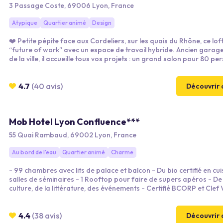
3 Passage Coste, 69006 Lyon, France
Atypique
Quartier animé
Design
❤️ Petite pépite face aux Cordeliers, sur les quais du Rhône, ce loft 
“future of work” avec un espace de travail hybride. Ancien garag
de la ville, il accueille tous vos projets : un grand salon pour 80 p
en plénière et 6 salles pour les groupes.
4.7
(40 avis)
Découvrir 
Mob Hotel Lyon Confluence***
55 Quai Rambaud, 69002 Lyon, France
Au bord de l'eau
Quartier animé
Charme
- 99 chambres avec lits de palace et balcon - Du bio certifié en cuis
salles de séminaires - 1 Rooftop pour faire de supers apéros - De la
culture, de la littérature, des événements - Certifié BCORP et Clef Verte Au
cœur de Confluence, et du centre de Lyon, le MOB vous accueille t
long de l'année.
4.4
(38 avis)
Découvrir 