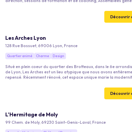
direction, sessions de formation et de coaching, Assemblées générales,
CE… Une équipe dédiée, présente sur place, à votre service : technique,
restauration, réservation… Un lieu agréable et convivial : ouvert to
jours, du matin au soir, avec terrasse couverte ensoleillée, traiteur
Découvrir 
mesure, plateaux repas zéro déchet, cocktails, pauses…
Les Arches Lyon
128 Rue Bossuet, 69006 Lyon, France
Quartier animé
Charme
Design
Situé en plein coeur du quartier des Brotteaux, dans le 6e arrond
de Lyon, Les Arches est un lieu atypique que nous avons entièrem
repensé. Récemment rénové, cet espace unique marie la moderni
charme authentique des caves voûtées, offrant une atmosphère à 
originale et intimiste, parfaite pour vos réceptions.
Découvrir 
L'Hermitage de Moly
99 Chem. de Moly, 69230 Saint-Genis-Laval, France