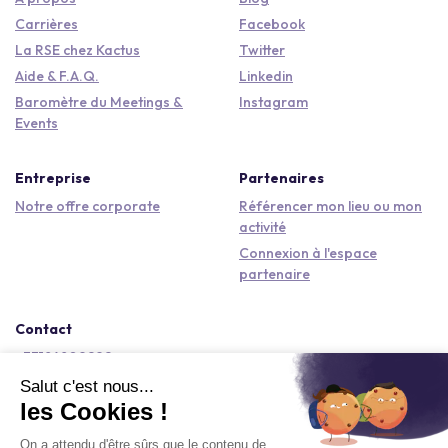
Carrières
Facebook
La RSE chez Kactus
Twitter
Aide & F.A.Q.
Linkedin
Baromètre du Meetings &
Instagram
Events
Entreprise
Partenaires
Notre offre corporate
Référencer mon lieu ou mon
activité
Connexion à l'espace
partenaire
Contact
+33184809292
hello@kactus.com