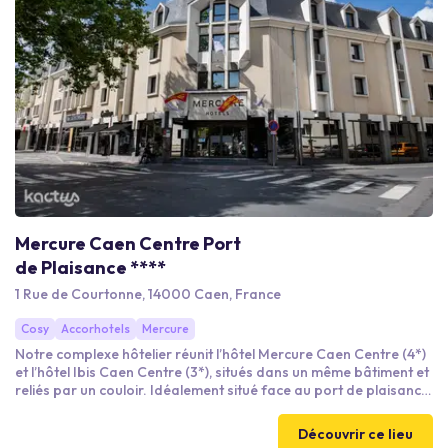
Mercure Caen Centre Port
de Plaisance ****
1 Rue de Courtonne, 14000 Caen, France
Cosy
Accorhotels
Mercure
Notre complexe hôtelier réunit l’hôtel Mercure Caen Centre (4*)
et l’hôtel Ibis Caen Centre (3*), situés dans un même bâtiment et
reliés par un couloir. Idéalement situé face au port de plaisance,
en plein centre-ville, il propose des chambres tout confort, un
restaurant, un bar, des salles de réunion et une salle de fitness.
Découvrir ce lieu
Une solution adaptée à tous types de séjours, professionnels