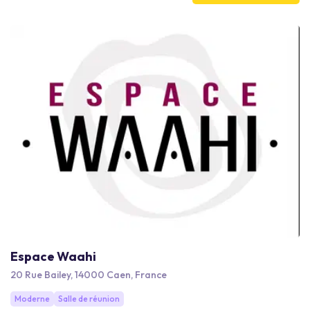
comme touristiques.
Espace Waahi
20 Rue Bailey, 14000 Caen, France
Moderne
Salle de réunion