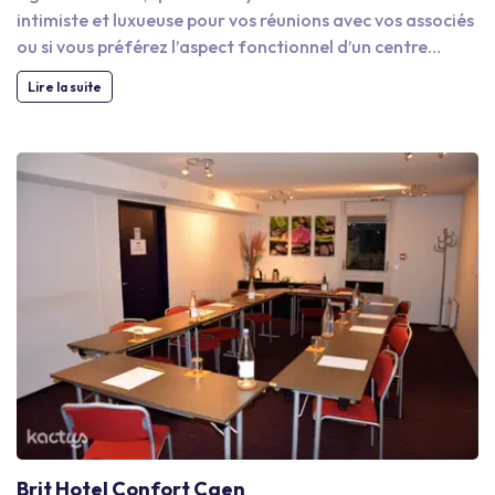
intimiste et luxueuse pour vos réunions avec vos associés
ou si vous préférez l’aspect fonctionnel d’un centre
d’affaires, nous vous présenterons des espaces qui
Lire la suite
favorisent l’échange et qui développeront la créativité
de vos collaborateurs. Plusieurs espaces de travail à
Caen proposent des salles high-tech équipées de
matériel audiovisuel haut de gamme. Elles sont
également connectées et vous permettent de faire des
visioconférences avec vos collaborateurs qui n’ont pas
pu faire le déplacement. D’autres prestataires proposent
des services à la carte en mettant à votre disposition un
coin café ou un réfectoire et vous proposent des
collations et pauses repas.
Brit Hotel Confort Caen