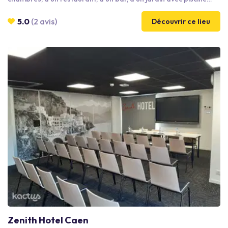
chauffée et d'une terrasse. Le tout situé à 10 minutes de la gare
et de l'aéroport. L'hôtel convient aux réunions d'entreprise
5.0
(2 avis)
Découvrir ce lieu
grâce à ses 172m² d'espace situés au rez-de-chaussée et à la
lumière du jour. L'offre de restauration variée permettra de
répondre à vos attentes . Wifi et d'un parking gratuit.
Zenith Hotel Caen