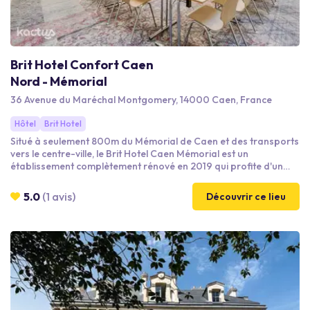
Brit Hotel Confort Caen
Nord - Mémorial
36 Avenue du Maréchal Montgomery, 14000 Caen, France
Hôtel
Brit Hotel
Situé à seulement 800m du Mémorial de Caen et des transports
vers le centre-ville, le Brit Hotel Caen Mémorial est un
établissement complètement rénové en 2019 qui profite d'un
emplacement idéal pour vos réunions ou déjeuners d'affaires.
L'hôtel met à votre disposition 73 chambres dont un
5.0
(1 avis)
Découvrir ce lieu
appartement tout confort, un restaurant avec terrasse
extérieur à la cuisine locale et savoureuse ainsi qu'une salle de
réunion modulable totalement équipée pouvant accueillir
jusqu'à 55 personnes.