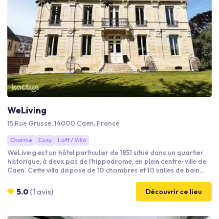
WeLiving
15 Rue Grusse, 14000 Caen, France
Charme
Cosy
Loft / Villa
WeLiving est un hôtel particulier de 1851 situé dans un quartier
historique, à deux pas de l'hippodrome, en plein centre-ville de
Caen. Cette villa dispose de 10 chambres et 10 salles de bain
ainsi que des espaces confortables : espace repas, salle à
manger, salon, salle de réunion, jardin et salle de fitness.
5.0
(1 avis)
Découvrir ce lieu
Entièrement rénovée, cette habitation peut vous accueillir pour
un séjour avec vos collaborateurs ou bien le temps d'une
journée (réunion, séminaire).