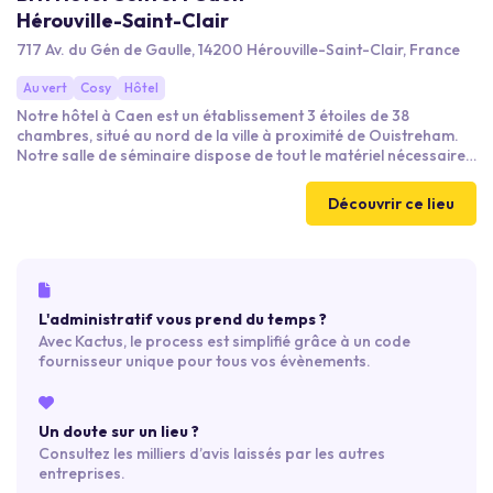
Hérouville-Saint-Clair
717 Av. du Gén de Gaulle, 14200 Hérouville-Saint-Clair, France
Au vert
Cosy
Hôtel
Notre hôtel à Caen est un établissement 3 étoiles de 38
chambres, situé au nord de la ville à proximité de Ouistreham.
Notre salle de séminaire dispose de tout le matériel nécessaire
pour mener à bien cet événement: vidéoprojecteur avec écran,
télévision, paper board, tableau blanc...
Découvrir ce lieu
L'administratif vous prend du temps ?
Avec Kactus, le process est simplifié grâce à un code
fournisseur unique pour tous vos évènements.
Un doute sur un lieu ?
Consultez les milliers d’avis laissés par les autres
entreprises.