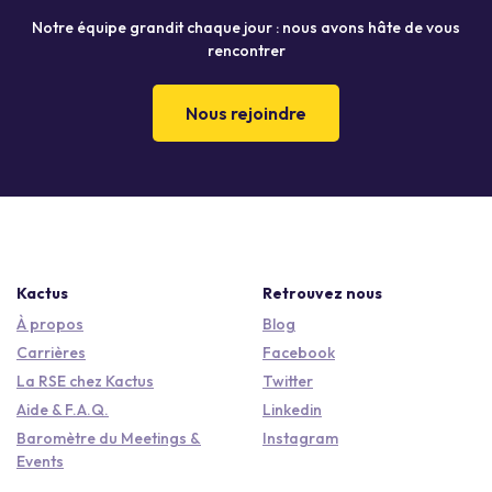
Notre équipe grandit chaque jour : nous avons hâte de vous
rencontrer
Nous rejoindre
Kactus
Retrouvez nous
À propos
Blog
Carrières
Facebook
La RSE chez Kactus
Twitter
Aide & F.A.Q.
Linkedin
Baromètre du Meetings &
Instagram
Events