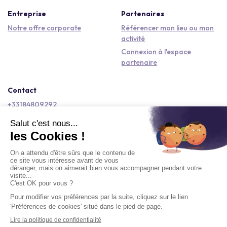
Entreprise
Partenaires
Notre offre corporate
Référencer mon lieu ou mon
activité
Connexion à l'espace
partenaire
Contact
+33184809292
hello@kactus.com
Copyright © 2026 Kactus Tous droits réservés
Conditions générales d'utilisation
Mentions légales
Signaler un contenu
Politique de confidentialité
Accessibilité : non conforme