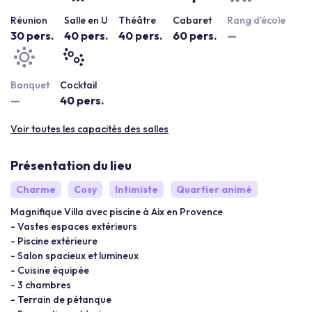
Réunion
Salle en U
Théâtre
Cabaret
Rang d'école
30 pers.
40 pers.
40 pers.
60 pers.
—
Banquet
Cocktail
—
40 pers.
Voir toutes les capacités des salles
Présentation du lieu
Charme
Cosy
Intimiste
Quartier animé
Magnifique Villa avec piscine à Aix en Provence
- Vastes espaces extérieurs
- Piscine extérieure
- Salon spacieux et lumineux
- Cuisine équipée
- 3 chambres
- Terrain de pétanque