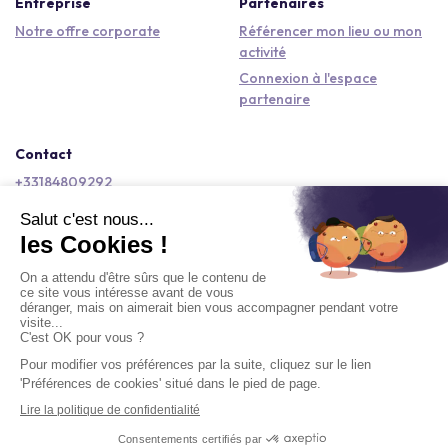
Entreprise
Partenaires
Notre offre corporate
Référencer mon lieu ou mon
activité
Connexion à l'espace
partenaire
Contact
+33184809292
hello@kactus.com
Copyright © 2026 Kactus Tous droits réservés
Conditions générales d'utilisation
Mentions légales
Signaler un contenu
Politique de confidentialité
Accessibilité : non conforme