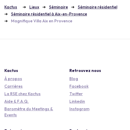
Kactus
Lieux
Séminaire
Séminaire résidentiel
Séminaire résidentiel à Aix-en-Provence
Magnifique Villa Aix en Provence
Kactus
Retrouvez nous
À propos
Blog
Carrières
Facebook
La RSE chez Kactus
Twitter
Aide & F.A.Q.
Linkedin
Baromètre du Meetings &
Instagram
Events