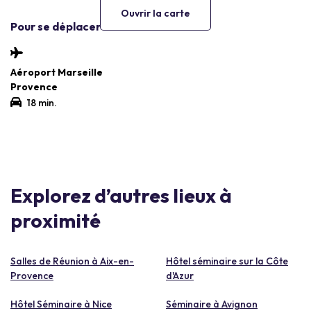
Ouvrir la carte
Pour se déplacer
Aéroport Marseille
Provence
18 min.
Explorez d’autres lieux à
proximité
Salles de Réunion à Aix-en-
Hôtel séminaire sur la Côte
Provence
d'Azur
Hôtel Séminaire à Nice
Séminaire à Avignon