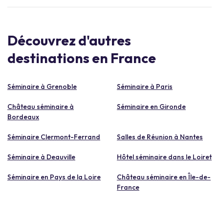
Découvrez d'autres
destinations en France
Séminaire à Grenoble
Séminaire à Paris
Château séminaire à
Séminaire en Gironde
Bordeaux
Séminaire Clermont-Ferrand
Salles de Réunion à Nantes
Séminaire à Deauville
Hôtel séminaire dans le Loiret
Séminaire en Pays de la Loire
Château séminaire en Île-de-
France