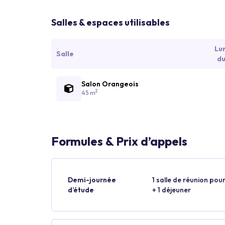
Salles & espaces utilisables
Lu
Salle
du
Salon Orangeois
2
45 m
Formules & Prix d’appels
Demi-journée
1 salle de réunion pour
d’étude
+ 1 déjeuner