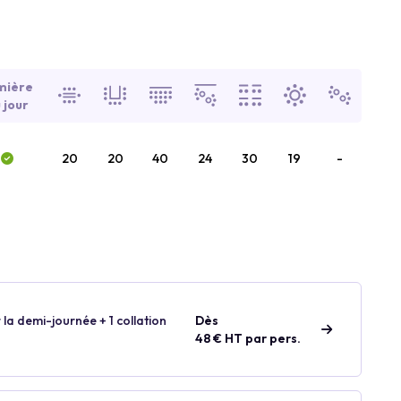
mière
 jour
20
20
40
24
30
19
-
 la demi-journée + 1 collation
Dès
48 € HT par pers.