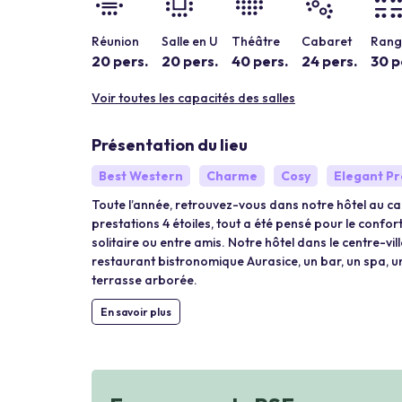
Réunion
Salle en U
Théâtre
Cabaret
Rang 
20 pers.
20 pers.
40 pers.
24 pers.
30 p
Voir toutes les capacités des salles
Présentation du lieu
Best Western
Charme
Cosy
Elegant Pr
Toute l’année, retrouvez-vous dans notre hôtel au c
prestations 4 étoiles, tout a été pensé pour le confort
solitaire ou entre amis. Notre hôtel dans le centre-
restaurant bistronomique Aurasice, un bar, un spa, un
terrasse arborée.
En savoir plus