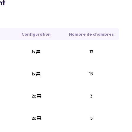
nt
Configuration
Nombre de chambres
1x
13
1x
19
2x
3
2x
5