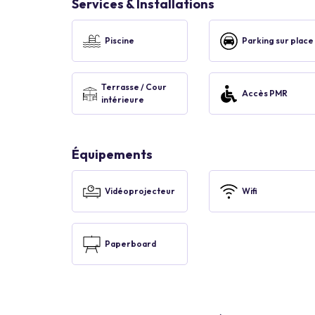
Services & Installations
Piscine
Parking sur place
Terrasse / Cour
Accès PMR
intérieure
Équipements
Vidéoprojecteur
Wifi
Paperboard