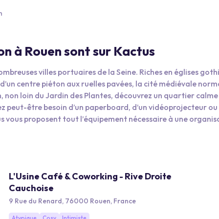
n
ion à Rouen sont sur Kactus
mbreuses villes portuaires de la Seine. Riches en églises goth
’un centre piéton aux ruelles pavées, la cité médiévale nor
, non loin du Jardin des Plantes, découvrez un quartier calme
rez peut-être besoin d’un paperboard, d’un vidéoprojecteur ou
us vous proposent tout l’équipement nécessaire à une organis
e nombre exact de salles disponibles, leur capacité et la confi
 bancs d’école : choisissez le placement le plus adapté à votr
e participer activement à la discussion. Les hôtels du sud de 
urs. Ceux-ci, idéaux aux beaux jours vous accorderont un mo
L'Usine Café & Coworking - Rive Droite
piscine ou parc sont autant d’espaces privilégiés que vos
Cauchoise
9 Rue du Renard, 76000 Rouen, France
Atypique
Cosy
Intimiste