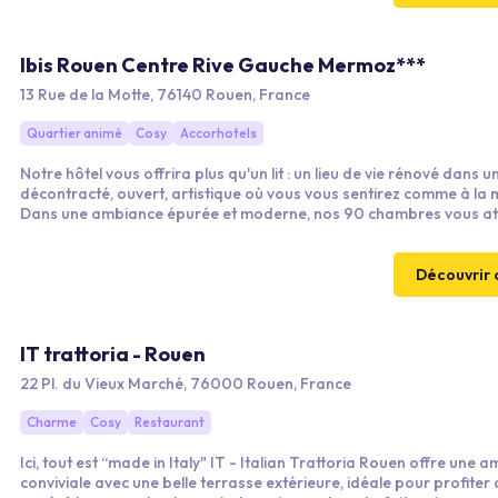
Ibis Rouen Centre Rive Gauche Mermoz***
13 Rue de la Motte, 76140 Rouen, France
Quartier animé
Cosy
Accorhotels
Notre hôtel vous offrira plus qu'un lit : un lieu de vie rénové dans un
décontracté, ouvert, artistique où vous vous sentirez comme à la 
Dans une ambiance épurée et moderne, nos 90 chambres vous at
tant pour vos voyages d'affaires que pour des séjours en famille.
moments de détente, nous avons pensé à tout : un bar aux saveurs
une cuisine fait-maison et une offre snacking à déguster en chamb
Découvrir 
IT trattoria - Rouen
22 Pl. du Vieux Marché, 76000 Rouen, France
Charme
Cosy
Restaurant
Ici, tout est “made in Italy" IT - Italian Trattoria Rouen offre une 
conviviale avec une belle terrasse extérieure, idéale pour profiter 