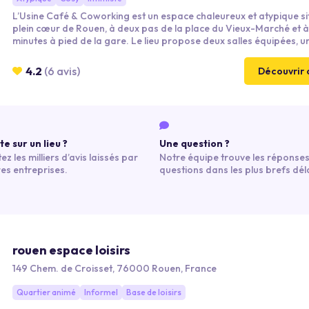
L’Usine Café & Coworking est un espace chaleureux et atypique si
plein cœur de Rouen, à deux pas de la place du Vieux-Marché et à
minutes à pied de la gare. Le lieu propose deux salles équipées, 
café convivial et la possibilité de privatiser tout ou partie de l’éta
pour vos réunions, formations, séminaires, ateliers, présentations
4.2
(6 avis)
Découvrir 
ou événements professionnels.
e sur un lieu ?
Une question ?
ez les milliers d’avis laissés par
Notre équipe trouve les réponses
res entreprises.
questions dans les plus brefs déla
rouen espace loisirs
149 Chem. de Croisset, 76000 Rouen, France
Quartier animé
Informel
Base de loisirs