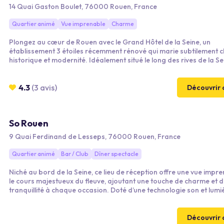
14 Quai Gaston Boulet, 76000 Rouen, France
Quartier animé
Vue imprenable
Charme
Plongez au cœur de Rouen avec le Grand Hôtel de la Seine, un
établissement 3 étoiles récemment rénové qui marie subtilement
historique et modernité. Idéalement situé le long des rives de la Se
hôtel offre un accès privilégié aux trésors de la ville, à seulement 
des rues piétonnes animées et du centre historique.
4.3
(3 avis)
Découvrir 
So Rouen
9 Quai Ferdinand de Lesseps, 76000 Rouen, France
Quartier animé
Bar / Club
Dîner spectacle
Niché au bord de la Seine, ce lieu de réception offre une vue impr
le cours majestueux du fleuve, ajoutant une touche de charme et 
tranquillité à chaque occasion. Doté d’une technologie son et lumi
pointe, cet espace vous transporte dans une atmosphère envoûtan
magie opère dès que vous franchissez ses portes.
Découvrir 