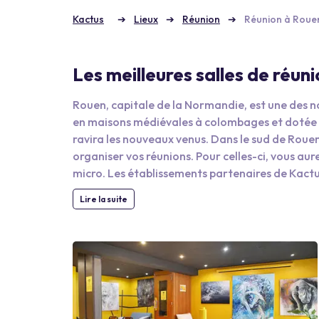
Kactus
Lieux
Réunion
Réunion à Roue
Les meilleures salles de réun
Rouen, capitale de la Normandie, est une des no
en maisons médiévales à colombages et dotée d
ravira les nouveaux venus. Dans le sud de Rouen
organiser vos réunions. Pour celles-ci, vous au
micro. Les établissements partenaires de Kact
complète. Sur les fiches des hôtels, retrouvez l
Lire la suite
possible des tables. Format en U, conférence ou
événement pour captiver l’assistance ou la fair
vous proposent également des espaces extérie
détente entre deux réunions. Terrain de tennis, 
collaborateurs apprécieront.