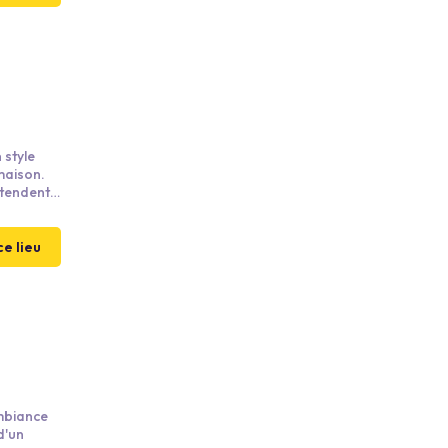
 style
maison.
tendent
 Pour vos
 locales,
re 24 h.
ce lieu
ambiance
d'un