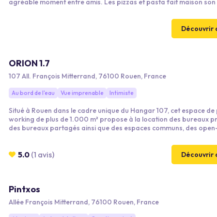
agréable moment entre amis. Les pizzas et pasta fait maison son
déguster, Pour garantir la convivialité, baby-foot, billard, fléchette
sont mis à disposition. Un écran diffuse les événements sportifs to
journée. « Les gens pourront boire une bière, un café et regarder
Découvrir 
match.
ORION 1.7
107 All. François Mitterrand, 76100 Rouen, France
Au bord de l'eau
Vue imprenable
Intimiste
Situé à Rouen dans le cadre unique du Hangar 107, cet espace de
working de plus de 1.000 m² propose à la location des bureaux pri
des bureaux partagés ainsi que des espaces communs, des open
et des salles de réunions.
5.0
(1 avis)
Découvrir 
Pintxos
Allée François Mitterrand, 76100 Rouen, France