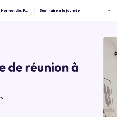
, Normandie, France
Séminaire à la journée
e de réunion à
es