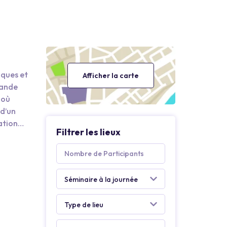
iques et
Afficher la carte
mande
 où
 d’un
ation
Filtrer les lieux
guration
e
Rouen
ment de