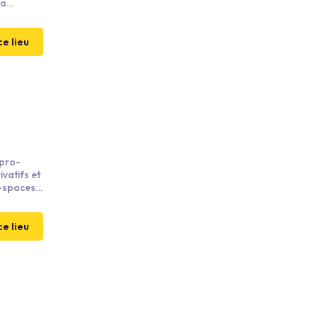
 a
, flipper
ute la
 un
ce lieu
 pro-
vatifs et
-spaces
ce lieu