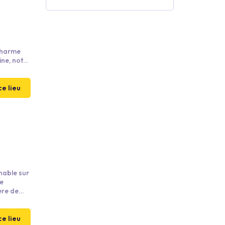
 charme
ine, notre
5 minutes
ce lieu
enable sur
de
ère de
te, où la
ce lieu