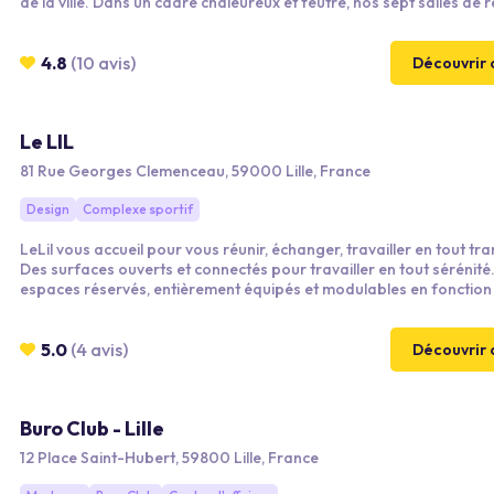
de la ville. Dans un cadre chaleureux et feutré, nos sept salles de 
vous accueillent pour vos conférences, réunions, salons, formatio
autre événement professionnel. Fonctionnel et pratique, notre site
conçu pour vous permettre de collaborer et d’échanger dans les m
4.8
(10 avis)
Découvrir 
conditions.
Le LIL
81 Rue Georges Clemenceau, 59000 Lille, France
Design
Complexe sportif
LeLil vous accueil pour vous réunir, échanger, travailler en tout tran
Des surfaces ouverts et connectés pour travailler en tout sérénité. De
espaces réservés, entièrement équipés et modulables en fonction
besoins. Le LIL est un club de sport mais aussi un lieu de vie et de tr
vous pourrez vous restauré autour d'un bon plat préparer en par
avec nos traiteur, mais aussi autour d'un verre où bien regarder u
5.0
(4 avis)
Découvrir 
événement sportif en tout convivialité.
Buro Club - Lille
12 Place Saint-Hubert, 59800 Lille, France