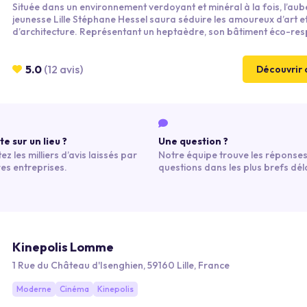
Située dans un environnement verdoyant et minéral à la fois, l’auberge de
jeunesse Lille Stéphane Hessel saura séduire les amoureux d’art e
d’architecture. Représentant un heptaèdre, son bâtiment éco-re
aux normes Basse Consommation ne se situe qu’à quelques minute
station de metro "porte de Valenciennes"
5.0
(12 avis)
Découvrir 
e sur un lieu ?
Une question ?
ez les milliers d’avis laissés par
Notre équipe trouve les réponses
res entreprises.
questions dans les plus brefs déla
Kinepolis Lomme
1 Rue du Château d'Isenghien, 59160 Lille, France
Moderne
Cinéma
Kinepolis