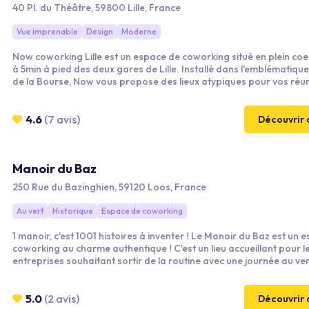
40 Pl. du Théâtre, 59800 Lille, France
Vue imprenable
Design
Moderne
Now coworking Lille est un espace de coworking situé en plein coeu
à 5min à pied des deux gares de Lille. Installé dans l'emblématique Palais
de la Bourse, Now vous propose des lieux atypiques pour vos réu
d'équipe, vos formations, vos rendez-vous client ou vos séminaire
d'entreprise. Le tout dans une ambiance chaleureuse, conviviale e
professionnelle.
4.6
(7 avis)
Découvrir 
Manoir du Baz
250 Rue du Bazinghien, 59120 Loos, France
Au vert
Historique
Espace de coworking
1 manoir, c'est 1001 histoires à inventer ! Le Manoir du Baz est un espace de
coworking au charme authentique ! C'est un lieu accueillant pour les
entreprises souhaitant sortir de la routine avec une journée au ver
5.0
(2 avis)
Découvrir 