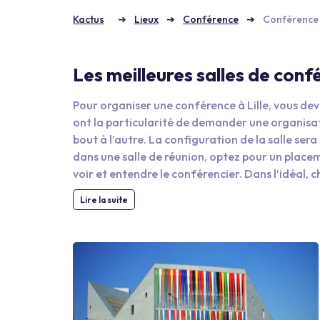
Kactus
Lieux
Conférence
Conférence à
Les meilleures salles de conf
Pour organiser une conférence à Lille, vous de
ont la particularité de demander une organisat
bout à l’autre. La configuration de la salle ser
dans une salle de réunion, optez pour un placem
voir et entendre le conférencier. Dans l’idéal, 
conférencier doit disposer d’un bon micro, d’un
Lire la suite
Enfin, l’emplacement de la salle à Lille est es
vous pouvez choisir un hôtel central et proposa
non seulement des équipements modernes, mais i
Ainsi, les participants à la conférence pourro
building une fois l’événement terminé.