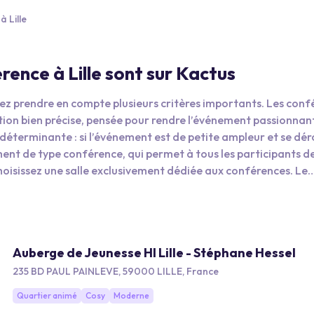
 Lille
érence à Lille sont sur Kactus
vez prendre en compte plusieurs critères importants. Les con
ion bien précise, pensée pour rendre l’événement passionnan
a déterminante : si l’événement est de petite ampleur et se dér
ent de type conférence, qui permet à tous les participants d
choisissez une salle exclusivement dédiée aux conférences. Le
 équipement vidéo, et doit pouvoir circuler facilement dans la
sentiel pour permettre à chacun d’y accéder rapidement. Sur Ka
nt des facilités de parking. Les hôtels partenaires de Kactus 
ls sont également proches de toutes les points d'intérêt de L
Auberge de Jeunesse HI Lille - Stéphane Hessel
nt accéder facilement à un restaurant ou à un événement de 
235 BD PAUL PAINLEVE, 59000 LILLE, France
Quartier animé
Cosy
Moderne