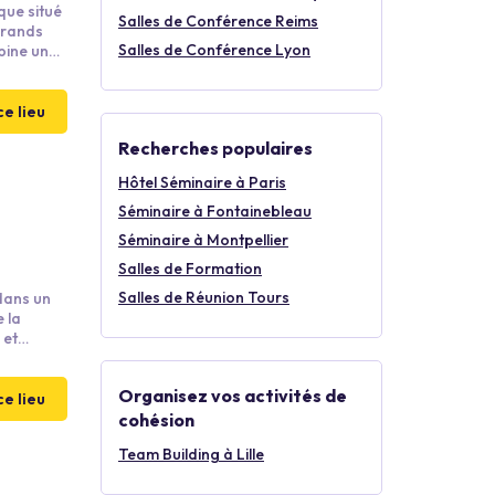
que situé
Salles de Conférence Reims
grands
Salles de Conférence Lyon
bine une
es) avec
ce lieu
Recherches populaires
Hôtel Séminaire à Paris
Séminaire à Fontainebleau
Séminaire à Montpellier
Salles de Formation
Salles de Réunion Tours
 dans un
e la
 et
Organisez vos activités de
ce lieu
cohésion
Team Building à Lille