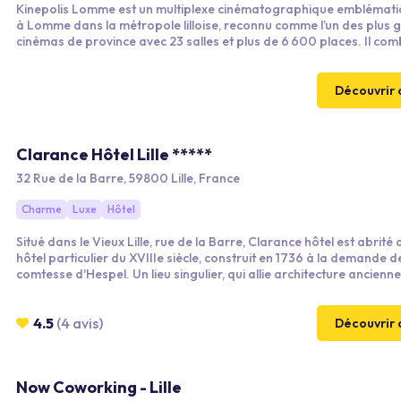
Kinepolis Lomme est un multiplexe cinématographique emblémati
à Lomme dans la métropole lilloise, reconnu comme l’un des plus 
cinémas de province avec 23 salles et plus de 6 600 places. Il com
programmation variée (films grand public, technologies immersiv
la possibilité de privatiser des espaces pour vos événements
professionnels ou festifs dans un cadre innovant et confortable.
Découvrir 
Clarance Hôtel Lille *****
32 Rue de la Barre, 59800 Lille, France
Charme
Luxe
Hôtel
Situé dans le Vieux Lille, rue de la Barre, Clarance hôtel est abrité
hôtel particulier du XVIIIe siècle, construit en 1736 à la demande d
comtesse d'Hespel. Un lieu singulier, qui allie architecture ancienne
décoration contemporaine.
4.5
(4 avis)
Découvrir 
Now Coworking - Lille