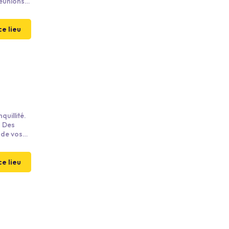
réunions
n ou tout
 est
eilleures
ce lieu
quillité.
s
 de vos
avail. Ici
tenariat
n
ce lieu