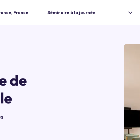
rance, France
Séminaire à la journée
e de
le
es