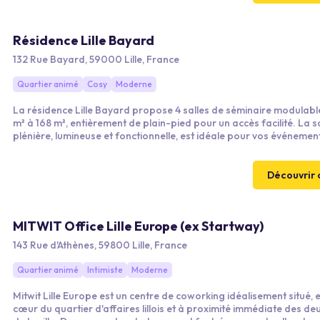
Résidence Lille Bayard
132 Rue Bayard, 59000 Lille, France
Quartier animé
Cosy
Moderne
La résidence Lille Bayard propose 4 salles de séminaire modulabl
m² à 168 m², entièrement de plain-pied pour un accès facilité. La salle
plénière, lumineuse et fonctionnelle, est idéale pour vos événemen
professionnels d’envergure. Grâce à ses cloisons amovibles, elle 
transforme en trois espaces distincts pour s’adapter à tous vos f
La bibliothèque, plus intimiste, offre un cadre cosy et propice à la
Découvrir 
concentration pour vos réunions et sessions de travail.
MITWIT Office Lille Europe (ex Startway)
143 Rue d'Athènes, 59800 Lille, France
Quartier animé
Intimiste
Moderne
Mitwit Lille Europe est un centre de coworking idéalisement situé, e
cœur du quartier d'affaires lillois et à proximité immédiate des de