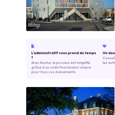
L'administratif vous prend du temps
Un dout
?
Consult
Avec Kactus, le process est simplifié
les aut
grâce à un code fournisseur unique
pour tous vos évènements.