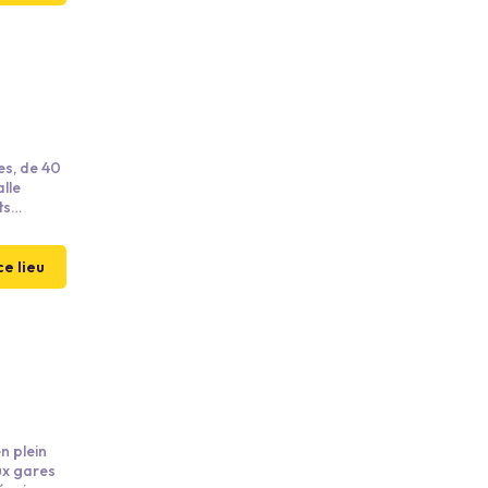
es, de 40
ts
se
ormats.
ce lieu
n plein
ux gares