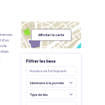
férences
Afficher la carte
t d’un
oule
e bien
Filtrer les lieux
 pièce.
ctus,
offrent
ille.
team