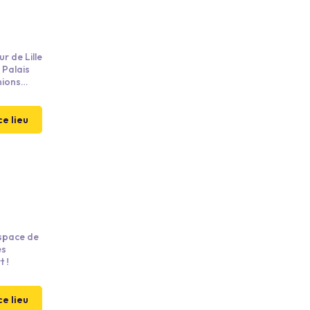
r de Lille
nions
s
t
ce lieu
t !
ce lieu