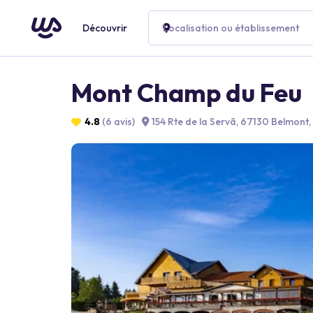
Découvrir
Localisation ou établissement
Mont Champ du Feu
4.8
(6 avis)
154 Rte de la Servã, 67130 Belmont,