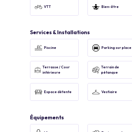
VTT
Bien-être
Services & Installations
Piscine
Parking sur place
Terrasse / Cour
Terrain de
intérieure
pétanque
Espace détente
Vestiaire
Équipements