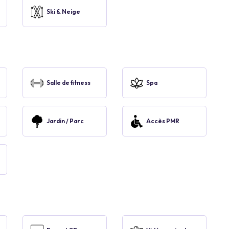
Ski & Neige
Salle de fitness
Spa
Jardin / Parc
Accès PMR