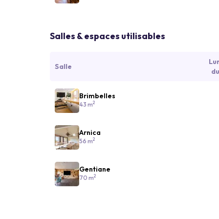
Salles & espaces utilisables
Lu
Salle
du
Brimbelles
2
43 m
Arnica
2
56 m
Gentiane
2
70 m