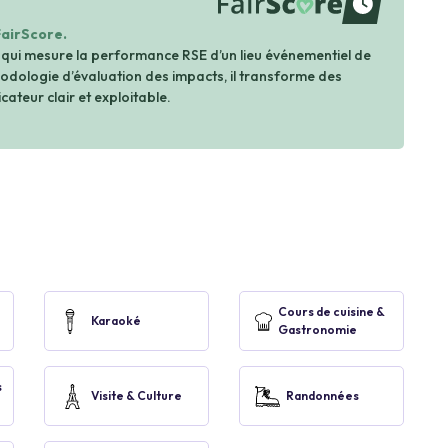
waiting
FairScore.
 qui mesure la performance RSE d’un lieu événementiel de
dologie d’évaluation des impacts, il transforme des
cateur clair et exploitable.
Cours de cuisine &
Karaoké
Gastronomie
s
Visite & Culture
Randonnées