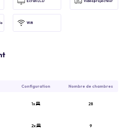
Ecran LCD
Vidéoprojecteur
lo
Wifi
nt
Configuration
Nombre de chambres
1x
28
2x
9