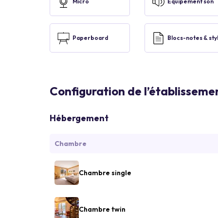
Micro
Equipement son
Paperboard
Blocs-notes & sty
Configuration de l’établisseme
Hébergement
Chambre
Chambre single
Chambre twin