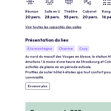
Réunion
Salle en U
Théâtre
Cabaret
Rang 
20 pers.
28 pers.
55 pers.
20 pers.
16 pe
Voir toutes les capacités des salles
Présentation du lieu
À la montagne
Charme
Cosy
Au nord du massif des Vosges en Alsace, la station M
émotions ! A moins d’une heure de Strasbourg et Colm
activités de pleine air en période estivale.
Profitez de noter hôtel 4 étoiles spa tout confort po
convivialité.
En savoir plus