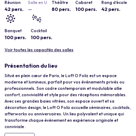
Réunion
Salle en U
Théâtre
Cabaret
Rang d'école
42 pers.
—
80 pers.
100 pers.
42 pers.
Banquet
Cocktail
100 pers.
100 pers.
Voir toutes les capacités des salles
Présentation du lieu
Situé en plein cœur de Paris, le Loft O Foliz est un espace
moderne et lumineux, parfait pour vos événements privés ou
professionnels. Son cadre contemporain et modulable allie
confort, convivialité et style pour des réceptions mémorables.
Avec ses grandes baies vitrées, son espace ouvert et sa
décoration design, le Loft O Foliz accueille séminaires, cocktails,
afterworks ou anniversaires. Un lieu polyvalent et unique qui
transforme chaque événement en expérience originale et
conviviale .