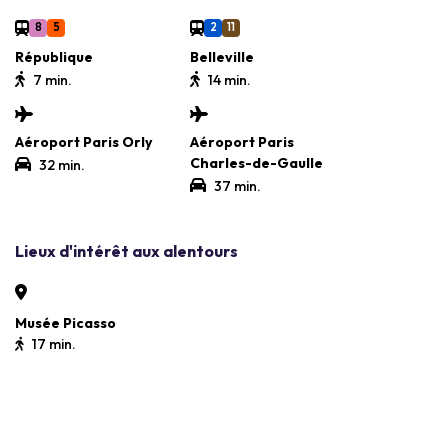
8
5
2
11
République
Belleville
7 min.
14 min.
Aéroport Paris Orly
Aéroport Paris
Charles-de-Gaulle
32 min.
37 min.
Lieux d'intérêt aux alentours
Musée Picasso
17 min.