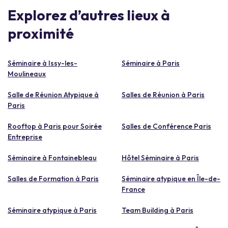
Explorez d’autres lieux à
proximité
Séminaire à Issy-les-
Séminaire à Paris
Moulineaux
Salle de Réunion Atypique à
Salles de Réunion à Paris
Paris
Rooftop à Paris pour Soirée
Salles de Conférence Paris
Entreprise
Séminaire à Fontainebleau
Hôtel Séminaire à Paris
Salles de Formation à Paris
Séminaire atypique en Île-de-
France
Séminaire atypique à Paris
Team Building à Paris