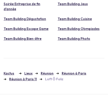
Soirée Entreprise de fin
Team Building Jeux
d'année
Team Building Dégustation
Team Building Cuisine
Team Building Escape Game
Team Building Olympiades
Team Building Bien-être
Team Building Photo
Kactus
Lieux
Réunion
Réunion à Paris
Réunion à Paris 11
Loft Ô Foliz