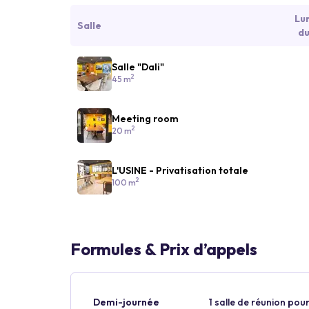
Lu
Salle
du
Salle "Dali"
2
45 m
Meeting room
2
20 m
L'USINE - Privatisation totale
2
100 m
Formules & Prix d’appels
Demi-journée
1 salle de réunion pour