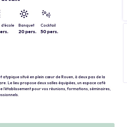
 d'école
Banquet
Cocktail
ers.
20 pers.
50 pers.
 atypique situé en plein cœur de Rouen, à deux pas de la
are. Le lieu propose deux salles équipées, un espace café
e de l’établissement pour vos réunions, formations, séminaires,
essionnels.