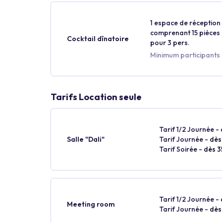
1 espace de réception p
comprenant 15 pièces p
Cocktail dînatoire
pour 3 pers.
Minimum participants 
Tarifs Location seule
Tarif 1/2 Journée -
Salle "Dali"
Tarif Journée -
dès
Tarif Soirée -
dès 3
Tarif 1/2 Journée -
Meeting room
Tarif Journée -
dès