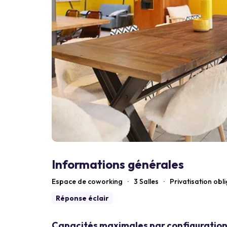
Informations générales
Espace de coworking
·
3 Salles
·
Privatisation obl
Réponse éclair
Capacités maximales par configuration 