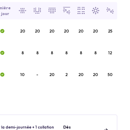
mière
 jour
20
20
20
20
20
20
25
8
8
8
8
8
8
12
10
-
20
2
20
20
50
 la demi-journée + 1 collation
Dès