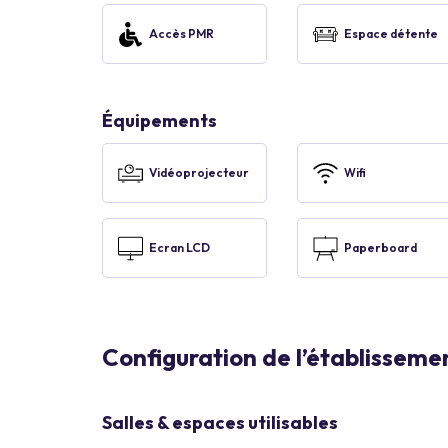
Accès PMR
Espace détente
Équipements
Vidéoprojecteur
Wifi
Ecran LCD
Paperboard
Configuration de l’établisseme
Salles & espaces utilisables