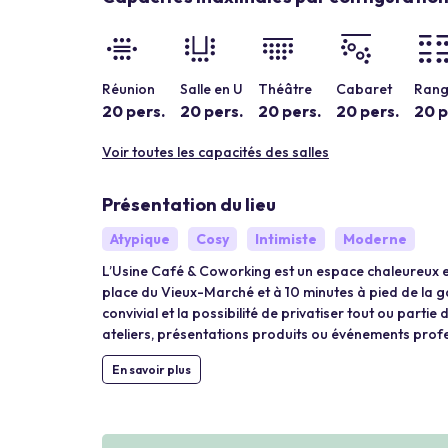
Réunion
Salle en U
Théâtre
Cabaret
Rang
20 pers.
20 pers.
20 pers.
20 pers.
20 p
Voir toutes les capacités des salles
Présentation du lieu
Atypique
Cosy
Intimiste
Moderne
L’Usine Café & Coworking est un espace chaleureux et
place du Vieux-Marché et à 10 minutes à pied de la g
convivial et la possibilité de privatiser tout ou parti
ateliers, présentations produits ou événements prof
En savoir plus