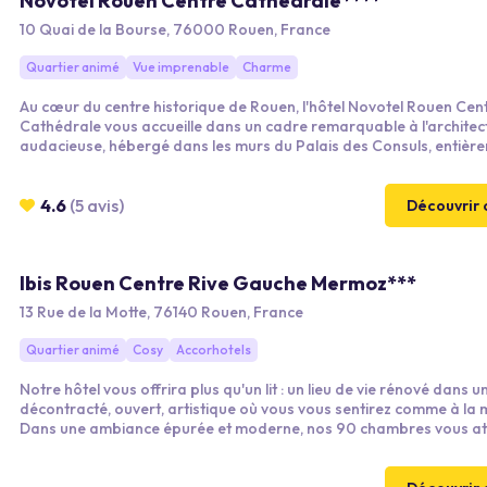
Novotel Rouen Centre Cathédrale****
10 Quai de la Bourse, 76000 Rouen, France
Quartier animé
Vue imprenable
Charme
Au cœur du centre historique de Rouen, l'hôtel Novotel Rouen Cen
Cathédrale vous accueille dans un cadre remarquable à l'architec
audacieuse, hébergé dans les murs du Palais des Consuls, entièr
repensé et reconstruit. Vous y découvrirez un hôtel contemporain 
décoration intérieure inspirée et respectueuse des racines archite
du bâtiment d'origine. Lieu idéal pour les séminaires et événements
4.6
(5 avis)
Découvrir 
professionnels grâce à ses salles équipées et modulables.
Ibis Rouen Centre Rive Gauche Mermoz***
13 Rue de la Motte, 76140 Rouen, France
Quartier animé
Cosy
Accorhotels
Notre hôtel vous offrira plus qu'un lit : un lieu de vie rénové dans un
décontracté, ouvert, artistique où vous vous sentirez comme à la 
Dans une ambiance épurée et moderne, nos 90 chambres vous at
tant pour vos voyages d'affaires que pour des séjours en famille.
moments de détente, nous avons pensé à tout : un bar aux saveurs