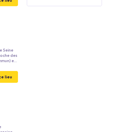
re 24 h.
ce lieu
e Seine
mmun) et
in d'un
ce lieu
e