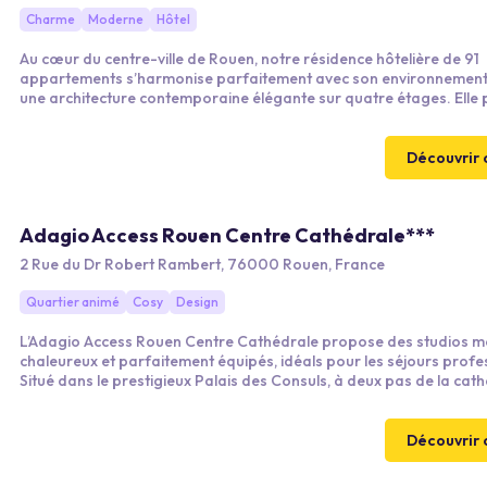
Charme
Moderne
Hôtel
Au cœur du centre-ville de Rouen, notre résidence hôtelière de 91
appartements s’harmonise parfaitement avec son environnement
une architecture contemporaine élégante sur quatre étages. Elle
des appartements modernes et confortables, dotés de balcons o
terrasses, ainsi qu’une cour privative. Pensée pour le bien-être de ses
résidents, la résidence Les Boréales offre un véritable havre de pa
Découvrir 
plein cœur de la ville.
Adagio Access Rouen Centre Cathédrale***
2 Rue du Dr Robert Rambert, 76000 Rouen, France
Quartier animé
Cosy
Design
L’Adagio Access Rouen Centre Cathédrale propose des studios m
chaleureux et parfaitement équipés, idéals pour les séjours profe
Situé dans le prestigieux Palais des Consuls, à deux pas de la cath
l’établissement offre autonomie, confort et accès direct aux salles
réunion du Novotel et au restaurant Quindici. Un emplacement ce
un séjour pro réussi.
Découvrir 