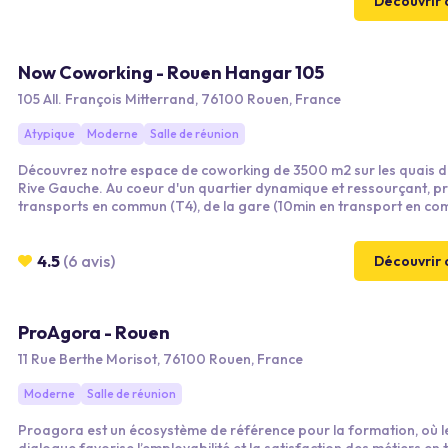
une cuisine fait-maison et une offre snacking à déguster en chamb
Découvrir 
Now Coworking - Rouen Hangar 105
105 All. François Mitterrand, 76100 Rouen, France
Atypique
Moderne
Salle de réunion
Découvrez notre espace de coworking de 3500 m2 sur les quais d
Rive Gauche. Au coeur d'un quartier dynamique et ressourçant, proche des
transports en commun (T4), de la gare (10min en transport en co
du centre ville, découvrez nos salles de réunions et séminaire au se
cadre ressourçant, avec vue sur la Seine.
4.5
(6 avis)
Découvrir 
ProAgora - Rouen
11 Rue Berthe Morisot, 76100 Rouen, France
Moderne
Salle de réunion
Proagora est un écosystème de référence pour la formation, où l