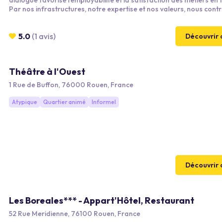
dialogue favorise l’employabilité et la satisfaction des métiers en 
Par nos infrastructures, notre expertise et nos valeurs, nous cont
au développement économique de la région et entendons créer u
d’excellence sur le sujet stratégique du développement des comp
5.0
(1 avis)
Découvrir 
Théâtre à l'Ouest
1 Rue de Buffon, 76000 Rouen, France
Atypique
Quartier animé
Informel
Découvrir 
Les Boreales*** - Appart'Hôtel, Restaurant
52 Rue Meridienne, 76100 Rouen, France