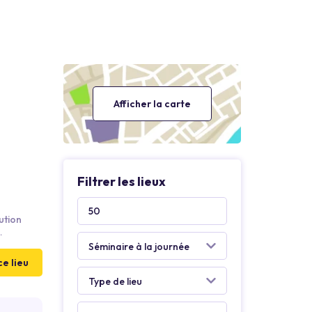
Afficher la carte
Filtrer les lieux
ution
t l’A28,
15 min de
ce lieu