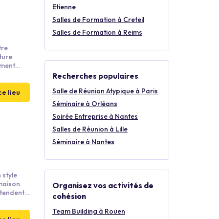
Etienne
Salles de Formation à Creteil
Salles de Formation à Reims
tre
ture
ement
à la
Recherches populaires
cturales
Salle de Réunion Atypique à Paris
ce lieu
Séminaire à Orléans
Soirée Entreprise à Nantes
Salles de Réunion à Lille
Séminaire à Nantes
 style
maison.
Organisez vos activités de
tendent
cohésion
 Pour vos
 locales,
Team Building à Rouen