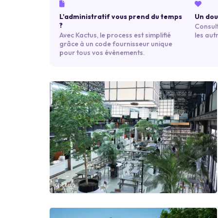
L'administratif vous prend du temps
Un dout
?
Consult
Avec Kactus, le process est simplifié
les aut
grâce à un code fournisseur unique
pour tous vos évènements.