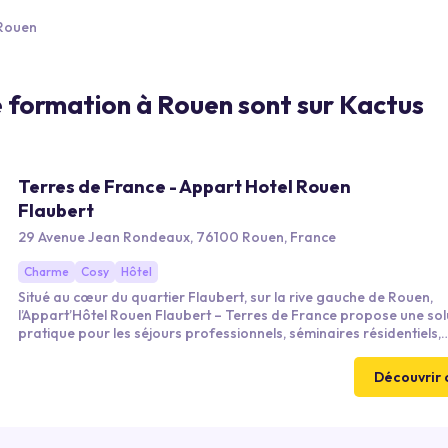
Rouen
ne formation à Rouen sont sur Kactus
Terres de France - Appart Hotel Rouen
Flaubert
29 Avenue Jean Rondeaux, 76100 Rouen, France
Charme
Cosy
Hôtel
Situé au cœur du quartier Flaubert, sur la rive gauche de Rouen,
l’Appart’Hôtel Rouen Flaubert – Terres de France propose une sol
pratique pour les séjours professionnels, séminaires résidentiels,
formations et déplacements d’équipes. Facile d’accès depuis l’A13 e
bien desservi par les transports en commun, il se trouve à environ 
Découvrir 
la Place du Vieux-Marché.