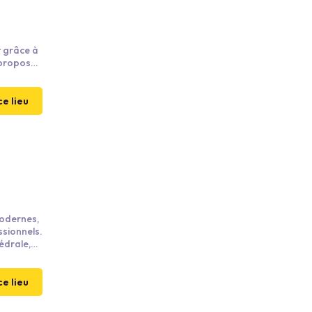
 grâce à
 propose
u de
ix en
ce lieu
odernes,
ssionnels.
édrale,
 de
ntral pour
ce lieu