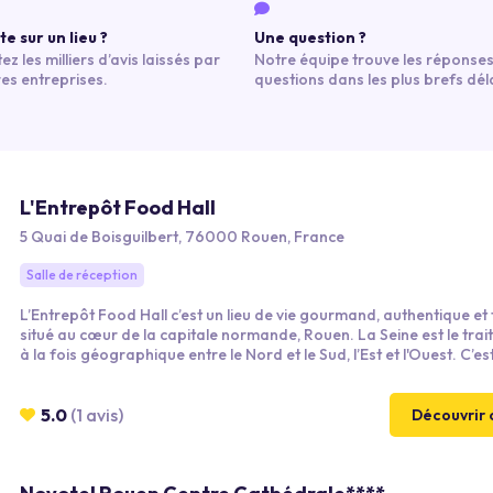
e sur un lieu ?
Une question ?
ez les milliers d’avis laissés par
Notre équipe trouve les réponses
res entreprises.
questions dans les plus brefs déla
L'Entrepôt Food Hall
5 Quai de Boisguilbert, 76000 Rouen, France
Salle de réception
L’Entrepôt Food Hall c’est un lieu de vie gourmand, authentique et 
situé au cœur de la capitale normande, Rouen. La Seine est le trait
à la fois géographique entre le Nord et le Sud, l’Est et l'Ouest. C’es
invitation au voyage… Il fédère une communauté de 10 restaurate
autour de son Food Hall avec ses ateliers, sa buvette, son café et 
espaces en mezzanine.
5.0
(1 avis)
Découvrir 