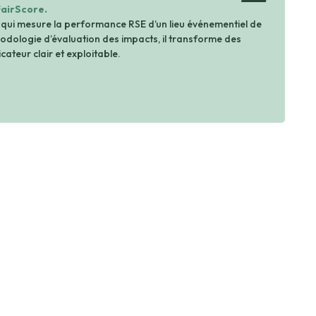
FairScore.
 qui mesure la performance RSE d’un lieu événementiel de
dologie d’évaluation des impacts, il transforme des
cateur clair et exploitable.