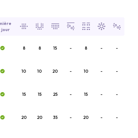
mière
 jour
8
8
15
-
8
-
-
10
10
20
-
10
-
-
15
15
25
-
15
-
-
20
20
35
-
20
-
-