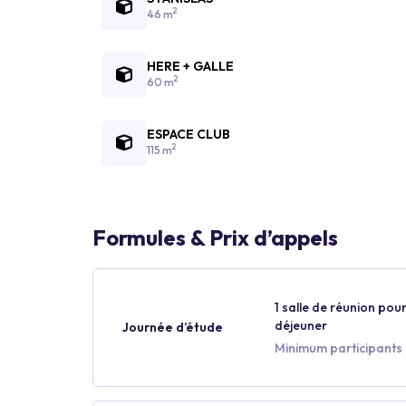
2
46 m
HERE + GALLE
2
60 m
ESPACE CLUB
2
115 m
Formules & Prix d’appels
1 salle de réunion pour
déjeuner
Journée d’étude
Minimum participants :