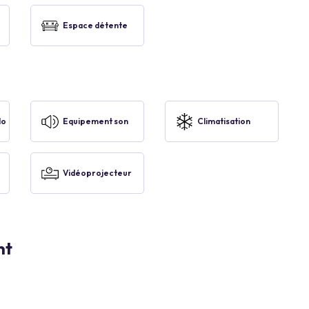
Espace détente
lo
Equipement son
Climatisation
Vidéoprojecteur
nt