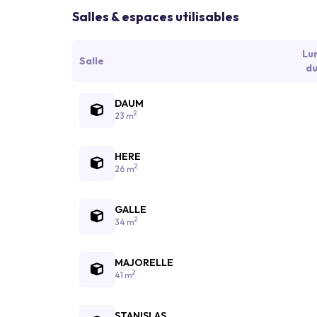
Salles & espaces utilisables
Lu
Salle
du
DAUM
2
23 m
HERE
2
26 m
GALLE
2
34 m
MAJORELLE
2
41 m
STANISLAS