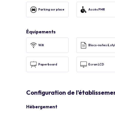
Parking sur place
Accès PMR
Équipements
Wifi
Blocs-notes & sty
Paperboard
Ecran LCD
Configuration de l’établisseme
Hébergement