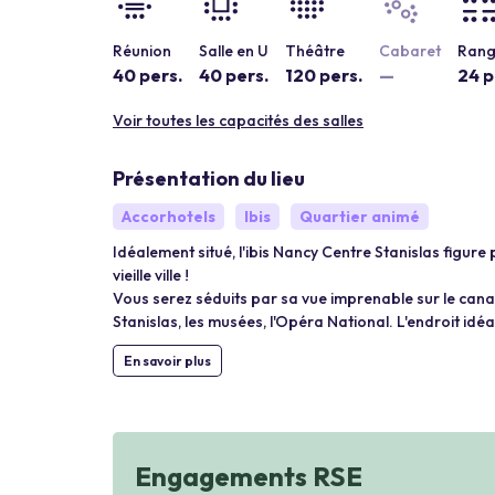
Réunion
Salle en U
Théâtre
Cabaret
Rang
40 pers.
40 pers.
120 pers.
—
24 p
Voir toutes les capacités des salles
Présentation du lieu
Accorhotels
Ibis
Quartier animé
Idéalement situé, l'ibis Nancy Centre Stanislas figure 
vieille ville !
Vous serez séduits par sa vue imprenable sur le canal
Stanislas, les musées, l'Opéra National. L'endroit idé
En savoir plus
Engagements RSE