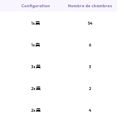
Configuration
Nombre de chambres
1x
54
1x
6
3x
3
2x
2
2x
4