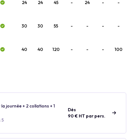
24
24
45
-
24
-
-
30
30
55
-
-
-
-
40
40
120
-
-
-
100
 la journée + 2 collations + 1
Dès
90 € HT par pers.
 5