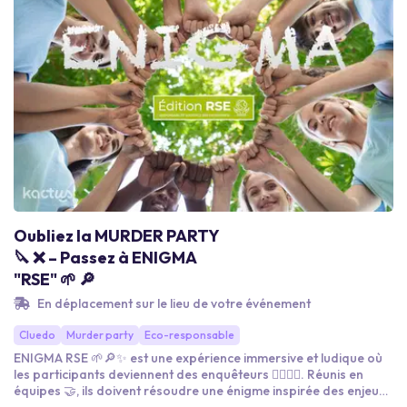
Oubliez la MURDER PARTY
🔪 ❌ – Passez à ENIGMA
"RSE" 🌱 🔎
En déplacement sur le lieu de votre événement
Cluedo
Murder party
Eco-responsable
ENIGMA RSE 🌱🔎✨ est une expérience immersive et ludique où
les participants deviennent des enquêteurs 🕵️‍♀️🕵️‍♂️. Réunis en
équipes 🤝, ils doivent résoudre une énigme inspirée des enjeux