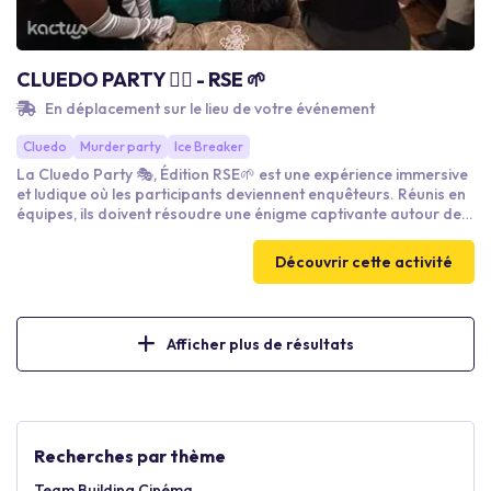
CLUEDO PARTY 🕵️‍♂️ - RSE 🌱
En déplacement sur le lieu de votre événement
Cluedo
Murder party
Ice Breaker
La Cluedo Party 🎭, Édition RSE🌱 est une expérience immersive
et ludique où les participants deviennent enquêteurs. Réunis en
équipes, ils doivent résoudre une énigme captivante autour des
enjeux RSE🌱, en décryptant indices, témoignages et
rebondissements. À travers ce jeu collaboratif, chacun
Découvrir cette activité
développe logique, communication, esprit d’équipe et
engagement social et solidaire dans une ambiance conviviale et
théâtrale. Une aventure unique qui mêle intrigue, suspense et
cohésion collective.
Afficher plus de résultats
Recherches par thème
Team Building Cinéma