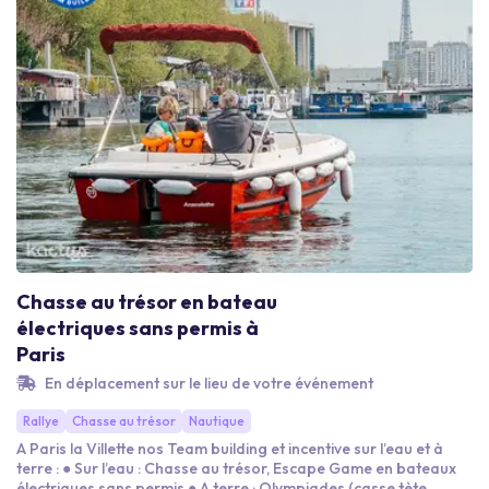
Chasse au trésor en bateau
électriques sans permis à
Paris
En déplacement sur le lieu de votre événement
Rallye
Chasse au trésor
Nautique
A Paris la Villette nos Team building et incentive sur l’eau et à
terre : ● Sur l’eau : Chasse au trésor, Escape Game en bateaux
électriques sans permis ● A terre : Olympiades (casse tète