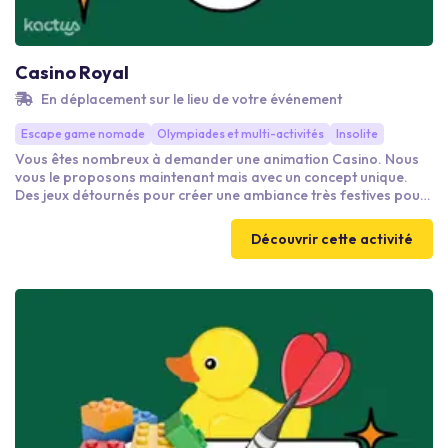
Casino Royal
En déplacement sur le lieu de votre événement
Escape game nomade
Olympiades et multi-activités
Insolite
Vous êtes nombreux à demander une animation Casino. Nous
vous le proposons maintenant mais avec un concept unique.
Des jeux détournés pour créer une ambiance très festives pour
que tout le monde y gagne. Fléchettes roulette Black Jack pêche
aux canards Bingo Show Poker énigmes
Découvrir cette activité