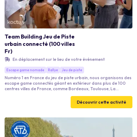
Team Building Jeu de Piste
urbain connecté (100 villes
Fr)
En déplacement sur le lieu de votre événement
Escape game nomade
Rallye
Jeu de piste
Numéro 1 en France du jeu de piste urbain, nous organisons des
escape game connectés géant en extérieur dans plus de 100
centres villes de France, comme Bordeaux, Toulouse, La
Rochelle, Bayonne... Le principe du jeu est le suivant : par
équipes de 3 à 5 personnes, vous disposez de 60 minutes pour
Découvrir cette activité
résoudre des énigmes et relever des défis dans les rues de la
ville (en vous déplaçant en équipe sur les zones de jeu et
d'intérêt, guidés par notre appli de jeu).