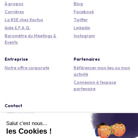
À propos
Blog
Carrières
Facebook
La RSE chez Kactus
Twitter
Aide & F.A.Q.
Linkedin
Baromètre du Meetings &
Instagram
Events
Entreprise
Partenaires
Notre offre corporate
Référencer mon lieu ou mon
activité
Connexion à l'espace
partenaire
Contact
+33184809292
hello@kactus.com