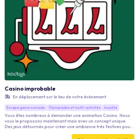
Casino improbable
En déplacement sur le lieu de votre événement
Escape game nomade
Olympiades et multi-activités
Insolite
Vous êtes nombreux à demander une animation Casino. Nous
vous le proposons maintenant mais avec un concept unique.
Des jeux détournés pour créer une ambiance très festives pour
que tout le monde y gagne. Fléchettes roulette Black Jack pêche
aux canards Bingo Show Poker énigmes