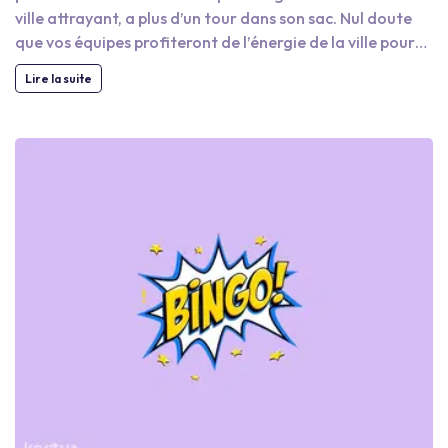
ville attrayant, a plus d’un tour dans son sac. Nul doute
que vos équipes profiteront de l’énergie de la ville pour
resserrer leurs liens. Faites-leur parcourir le vieux-Lille et
Lire la suite
la Grand-Place grâce à une course au trésor effrénée,
donnant droit à une récompense à l’équipe gagnante. Si
le thème est la confiance en soi, pensez aux activités
artistiques comme le théâtre ou la création d’une œuvre
collective, pour que chaque collaborateur se sente
valorisé et à sa place dans l’équipe. Enfin, pour une
activité culturelle, visitez le palais des Beaux-Arts en
organisant à la fin un questionnaire en équipe !