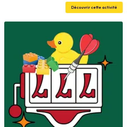
RSE 🌍♻️ en décryptant indices 📝, scénarios éthiques ⚖️ et
rebondissements stratégiques. À travers ce jeu collaboratif ,
Découvrir cette activité
chacun développe logique 🧠, communication 💬 et esprit
d’équipe 🤗 dans une ambiance dynamique ⚡ et engagée 💡.