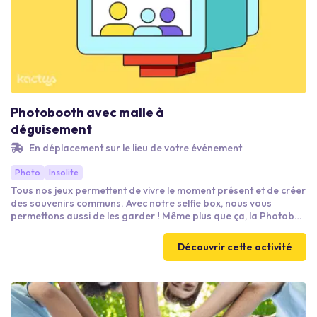
Photobooth avec malle à
déguisement
En déplacement sur le lieu de votre événement
Photo
Insolite
Tous nos jeux permettent de vivre le moment présent et de créer
des souvenirs communs. Avec notre selfie box, nous vous
permettons aussi de les garder ! Même plus que ça, la Photobox
est un vrai moyen de souder les équipes. Avec notre malle à
déguisements déjantée, on crée des personnages, on sourit et
Découvrir cette activité
on rit face à l’objectif. Possibilité de mettre votre logo, vos
photos sont imprimées en qualité pro, envoyées par mail,
partagées par Email. Plus d'infos sur Yeahpa.fr