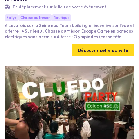
En déplacement sur le lieu de votre événement
Rallye
Chasse au trésor
Nautique
A Levallois sur la Seine nos Team building et incentive sur l’eau et
à terre : ● Sur l’eau : Chasse au trésor, Escape Game en bateaux
électriques sans permis ● A terre : Olympiades (casse tète
chinois géant, jeu d’équilibres, courses de relais garçon de café,
jeux de mémoires, ski géants, concours de pétanques,
Découvrir cette activité
fléchettes…) ● A terre : Challenges avec des jeux gonflables
(babyfoot géant, parcours sportifs...) ● En intérieur / extérieur :
Jeu avec des bar à thèmes où nos animateurs mettent le feu