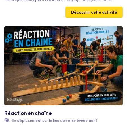
chinois géant, jeu d’équilibres, courses de relais garçon de café,
jeux de mémoires, ski géants, concours de pétanques,
Découvrir cette activité
fléchettes…) ● A terre : Challenges avec des jeux gonflables
(babyfoot géant, parcours sportifs...) ● En intérieur / extérieur :
Jeu avec des bar à thèmes où nos animateurs mettent le feu
Réaction en chaîne
En déplacement sur le lieu de votre événement