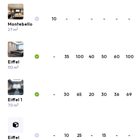
10
-
-
-
-
-
-
Montebello
2
27 m
-
35
100
40
50
60
100
Eiffel
2
110 m
-
30
65
20
30
36
69
Eiffel 1
2
70 m
-
10
25
-
15
-
-
Eiffel