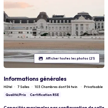
Afficher toutes les photos (21)
Informations générales
Hôtel
·
7 Salles
·
103
Chambres dont 54 twin
·
Privatisable
Qualité/Prix
Certification RSE
Capacités maximales par configuration de salle