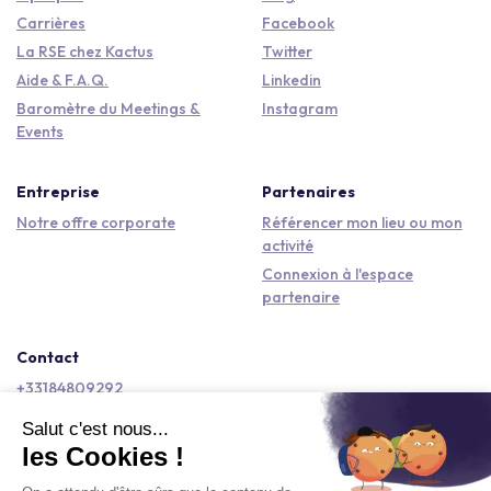
Carrières
Facebook
La RSE chez Kactus
Twitter
Aide & F.A.Q.
Linkedin
Baromètre du Meetings &
Instagram
Events
Entreprise
Partenaires
Notre offre corporate
Référencer mon lieu ou mon
activité
Connexion à l'espace
partenaire
Contact
+33184809292
hello@kactus.com