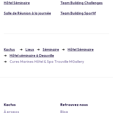
Hôtel Séminaire
Team Building Challenges
Salle de Réunion à la journée
Team Building Sportif
Kactus
Lieux
Séminaire
Hôtel Séminaire
Hôtel séminaire à Deauville
Cures Marines Hôtel & Spa Trouville MGallery
Kactus
Retrouvez nous
À propos
Blog