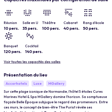
Réunion
Salle en U
Théâtre
Cabaret
Rang d'école
10 pers.
35 pers.
100 pers.
40 pers.
50 pers.
Banquet
Cocktail
120 pers.
140 pers.
Voir toutes les capacités des salles
Présentation du lieu
Accorhotels
Luxe
MGallery
Sur cette plage iconique de Normandie, l’hôtel 5 étoiles Cures
Marines Hotel & Spa MGallery domine l’horizon. Sa somptueuse
façade Belle Époque subjugue le regard des promeneurs. Entre
ces murs, le concept de bien-être The Purist révèle ses