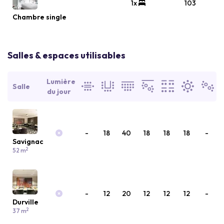
1x
103
Chambre single
Salles & espaces utilisables
Lumière
Salle
du jour
-
18
40
18
18
18
-
Savignac
2
52 m
-
12
20
12
12
12
-
Durville
2
37 m