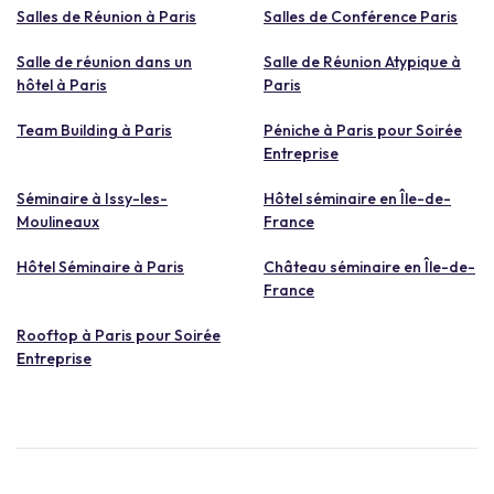
Salles de Réunion à Paris
Salles de Conférence Paris
Salle de réunion dans un
Salle de Réunion Atypique à
hôtel à Paris
Paris
Team Building à Paris
Péniche à Paris pour Soirée
Entreprise
Séminaire à Issy-les-
Hôtel séminaire en Île-de-
Moulineaux
France
Hôtel Séminaire à Paris
Château séminaire en Île-de-
France
Rooftop à Paris pour Soirée
Entreprise