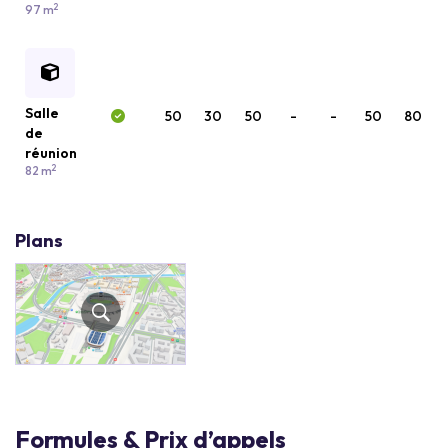
2
97 m
Salle
50
30
50
-
-
50
80
de
réunion
2
82 m
Plans
Formules & Prix d’appels