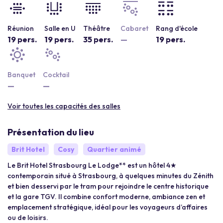
Réunion
Salle en U
Théâtre
Cabaret
Rang d'école
19 pers.
19 pers.
35 pers.
—
19 pers.
Banquet
Cocktail
—
—
Voir toutes les capacités des salles
Présentation du lieu
Brit Hotel
Cosy
Quartier animé
Le Brit Hotel Strasbourg Le Lodge** est un hôtel 4★
contemporain situé à Strasbourg, à quelques minutes du Zénith
et bien desservi par le tram pour rejoindre le centre historique
et la gare TGV. Il combine confort moderne, ambiance zen et
emplacement stratégique, idéal pour les voyageurs d’affaires
ou de loisirs.