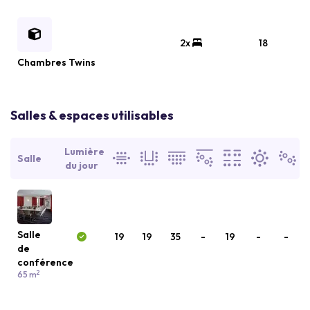
2x
18
Chambres Twins
Salles & espaces utilisables
Lumière
Salle
du jour
Salle
19
19
35
-
19
-
-
de
conférence
2
65 m