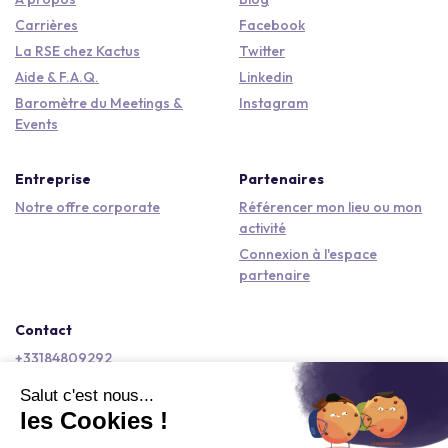
Carrières
Facebook
La RSE chez Kactus
Twitter
Aide & F.A.Q.
Linkedin
Baromètre du Meetings &
Instagram
Events
Entreprise
Partenaires
Notre offre corporate
Référencer mon lieu ou mon
activité
Connexion à l'espace
partenaire
Contact
+33184809292
hello@kactus.com