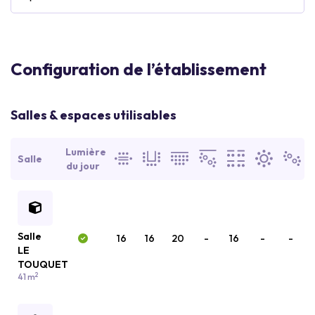
Configuration de l’établissement
Salles & espaces utilisables
Lumière
Salle
du jour
Salle
16
16
20
-
16
-
-
LE
TOUQUET
2
41 m