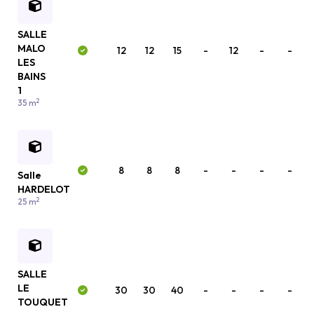
SALLE
MALO
12
12
15
-
12
-
-
LES
BAINS
1
2
35 m
8
8
8
-
-
-
-
Salle
HARDELOT
2
25 m
SALLE
LE
30
30
40
-
-
-
-
TOUQUET