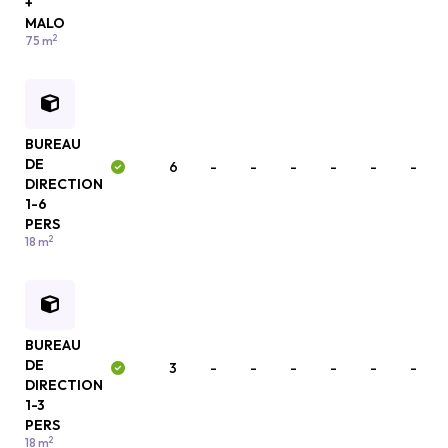
+
MALO
2
75 m
BUREAU
DE
6
-
-
-
-
-
-
DIRECTION
1-6
PERS
2
18 m
BUREAU
DE
3
-
-
-
-
-
-
DIRECTION
1-3
PERS
2
18 m