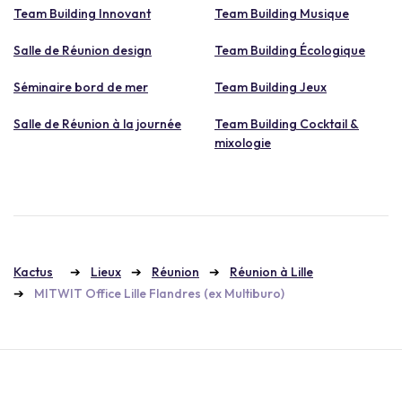
Team Building Innovant
Team Building Musique
Salle de Réunion design
Team Building Écologique
Séminaire bord de mer
Team Building Jeux
Salle de Réunion à la journée
Team Building Cocktail &
mixologie
Kactus
Lieux
Réunion
Réunion à Lille
MITWIT Office Lille Flandres (ex Multiburo)