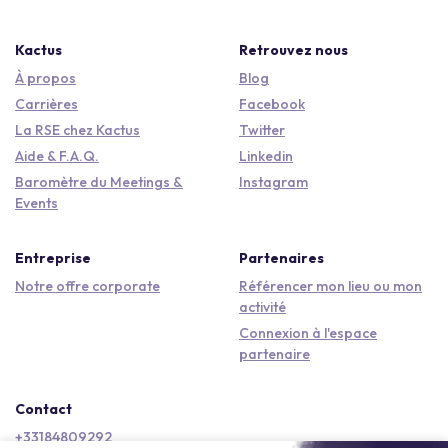
Kactus
Retrouvez nous
À propos
Blog
Carrières
Facebook
La RSE chez Kactus
Twitter
Aide & F.A.Q.
Linkedin
Baromètre du Meetings &
Instagram
Events
Entreprise
Partenaires
Notre offre corporate
Référencer mon lieu ou mon
activité
Connexion à l'espace
partenaire
Contact
+33184809292