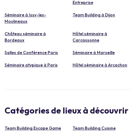
Entreprise
Séminaire à Issy-les-
Team Building à Dijon
Moulineaux
Château séminaire à
Hôtel séminaire à
Bordeaux
Carcassonne
Salles de Conférence Paris
Séminaire à Marseille
Séminaire atypique à Paris
Hôtel séminaire à Arcachon
Catégories de lieux à découvrir
Team Building Escape Game
Team Building Cuisine