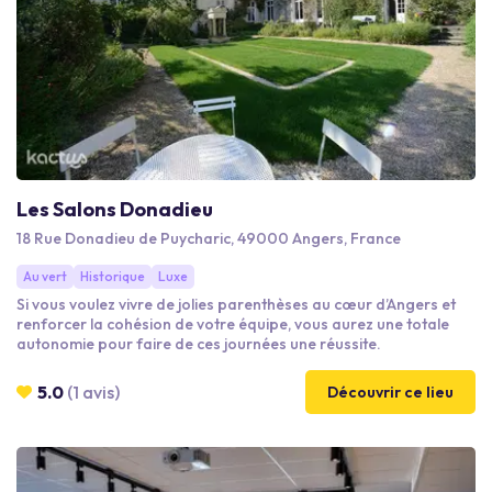
Les Salons Donadieu
18 Rue Donadieu de Puycharic, 49000 Angers, France
Au vert
Historique
Luxe
Si vous voulez vivre de jolies parenthèses au cœur d’Angers et
renforcer la cohésion de votre équipe, vous aurez une totale
autonomie pour faire de ces journées une réussite.
5.0
(1 avis)
Découvrir ce lieu