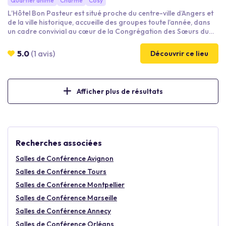
Quartier animé
Charme
Cosy
L’Hôtel Bon Pasteur est situé proche du centre-ville d’Angers et
de la ville historique, accueille des groupes toute l’année, dans
un cadre convivial au cœur de la Congrégation des Sœurs du
Bon Pasteur et dotée d’une équipe dynamique et attentionnée.
5.0
(1 avis)
Découvrir ce lieu
Afficher plus de résultats
Recherches associées
Salles de Conférence Avignon
Salles de Conférence Tours
Salles de Conférence Montpellier
Salles de Conférence Marseille
Salles de Conférence Annecy
Salles de Conférence Orléans