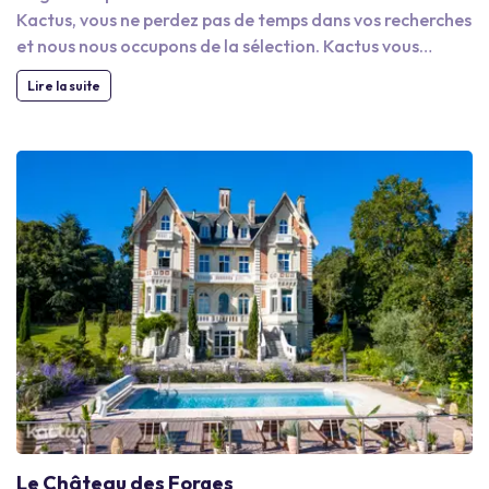
Kactus, vous ne perdez pas de temps dans vos recherches
et nous nous occupons de la sélection. Kactus vous
propose des espaces à la périphérie d’Angers plus calmes
Lire la suite
et plus tranquilles pour vos conférences et pour
favoriser les échanges entre collaborateurs. Comme
vous le savez l'environnement joue un rôle important
dans le déroulement d’événements professionnels. La
douceur angevine impressionnera sans doute vos
partenaires de travail ou les participants à votre
conférence. À Roseraie, dans l’ancienne zone horticole
angevine et au coeur de ce qu’on appelle encore la ville
des fleurs, Kactus se charge de trouver pour vous un
espace à la fois calme et verdoyant, mais se trouvant en
ville.
Le Château des Forges