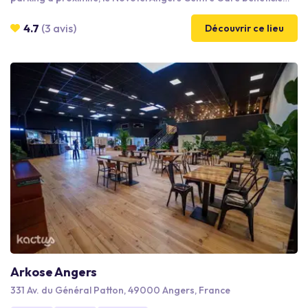
d'une situation géographique idéale pour réunir vos
participants. Notre établissement ne dispose pas de restaurant
4.7
(3 avis)
Découvrir ce lieu
mais plusieurs alternatives sont possibles pour se restaurer sur
place ou à proximité immédiate, tout en centralisant la
facturation.
Arkose Angers
331 Av. du Général Patton, 49000 Angers, France