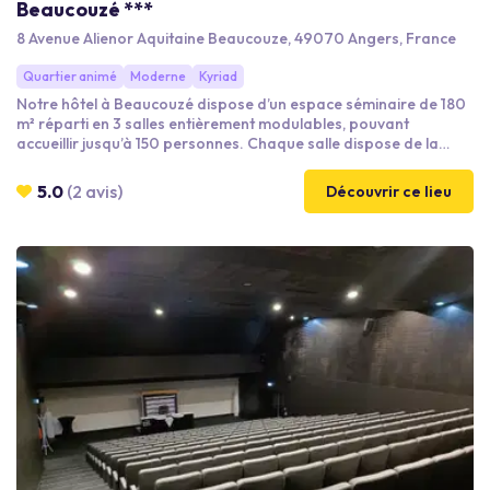
Beaucouzé ***
8 Avenue Alienor Aquitaine Beaucouze, 49070 Angers, France
Quartier animé
Moderne
Kyriad
Notre hôtel à Beaucouzé dispose d’un espace séminaire de 180
m² réparti en 3 salles entièrement modulables, pouvant
accueillir jusqu’à 150 personnes. Chaque salle dispose de la
lumière du jour, de la climatisation, de paperboard, d’un
système de vidéoprojection, et d’une sonorisation performante
5.0
(2 avis)
Découvrir ce lieu
et adaptée à tout type de réunion. Nous pouvons également
vous proposer sur demande un lecteur Blu-ray ou un système
d’enregistrement vidéo.