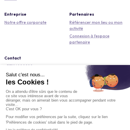
Entreprise
Partenaires
Notre offre corporate
Référencer mon lieu ou mon
activité
Connexion à l'espace
partenaire
Contact
+33184809292
hello@kactus.com
Copyright © 2026 Kactus Tous droits réservés
Conditions générales d'utilisation
Mentions légales
Signaler un contenu
Politique de confidentialité
Accessibilité : non conforme