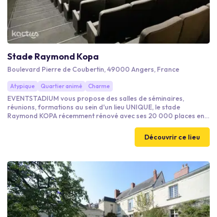
Stade Raymond Kopa
Boulevard Pierre de Coubertin, 49000 Angers, France
Atypique
Quartier animé
Charme
EVENTSTADIUM vous propose des salles de séminaires,
réunions, formations au sein d'un lieu UNIQUE, le stade
Raymond KOPA récemment rénové avec ses 20 000 places en
plein coeur de ville d'ANGERS et à quelques minutes de la gare
sncf. Découvrez des espaces élégants, chics, simples,
Découvrir ce lieu
fonctionnels pour tous les budgets et pouvant accueillir jusqu'à
1000 personnes! Vous pourrez aussi découvrir notre offre
restauration à table, cocktail, petit déjeuner avec notre chef.