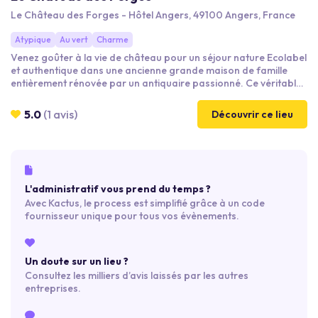
Le Château des Forges - Hôtel Angers, 49100 Angers, France
Atypique
Au vert
Charme
Venez goûter à la vie de château pour un séjour nature Ecolabel
et authentique dans une ancienne grande maison de famille
entièrement rénovée par un antiquaire passionné. Ce véritable
coin de paradis aux portes d’Angers est idéalement situé dans
un écrin de verdure de 6 hectares et profite d’une vue
5.0
(1 avis)
Découvrir ce lieu
exceptionnelle sur les vallées de Saint-Aubin. Prenez le temps de
ralentir pour venir passer un séjour affaire ou loisir pour une
parenthèse authentiquement Slow !
L'administratif vous prend du temps ?
Avec Kactus, le process est simplifié grâce à un code
fournisseur unique pour tous vos évènements.
Un doute sur un lieu ?
Consultez les milliers d’avis laissés par les autres
entreprises.