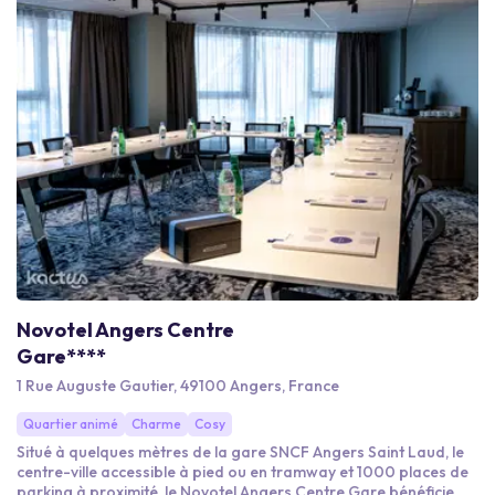
Novotel Angers Centre
Gare****
1 Rue Auguste Gautier, 49100 Angers, France
Quartier animé
Charme
Cosy
Situé à quelques mètres de la gare SNCF Angers Saint Laud, le
centre-ville accessible à pied ou en tramway et 1000 places de
parking à proximité, le Novotel Angers Centre Gare bénéficie