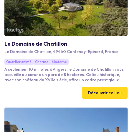
Le Domaine de Chatillon
Le Domaine de Chatillon, 49460 Cantenay-Épinard, France
Quartier animé
Charme
Moderne
À seulement 10 minutes d’Angers, le Domaine de Chatillon vous
accueille au cœur d’un parc de 8 hectares. Ce lieu historique,
avec son château du XVIIe siècle, offre un cadre prestigieux
pour vos événements professionnels et privés. Alliant charme et
modernité, il est l’endroit idéal pour créer des souvenirs
Découvrir ce lieu
inoubliables. ​Une salle de réception de 450m2 avec une scène
de 41m2, un espace danse, un système de sonorisation, et
éclairage haut de gamme, des écrans géants.