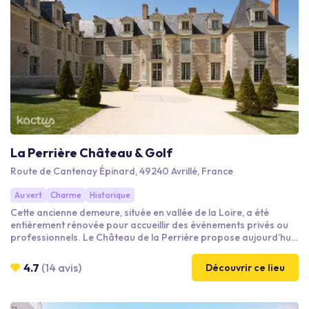
La Perrière Château & Golf
Route de Cantenay Épinard, 49240 Avrillé, France
Au vert
Charme
Historique
Cette ancienne demeure, située en vallée de la Loire, a été
entièrement rénovée pour accueillir des événements privés ou
professionnels. Le Château de la Perrière propose aujourd’hui
une offre rare en France pour l’organisation d’événements.
Faites-nous confiance, nous saurons vous conseiller pour créer
4.7
(14 avis)
Découvrir ce lieu
un événement réussi et qui vous ressemble!