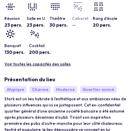
Réunion
Salle en U
Théâtre
Cabaret
Rang d'école
23 pers.
23 pers.
30 pers.
—
20 pers.
Banquet
Cocktail
130 pers.
200 pers.
Voir toutes les capacités des salles
Présentation du lieu
Atypique
Charme
Moderne
Quartier animé
Stork est un lieu hybride à l’esthétique et aux ambiances nées de
plusieurs influences qui ici se juxtaposent. Cet ex-confidentiel
quartier général d’une ancienne société bancaire a été exhumé
après plusieurs décennies d’oubli. Tirant son inspiration
première des pubs d’outre-manche pour leur côté chaleureux,
feutré et populaire, le lieu dépoussière ce concept en lui