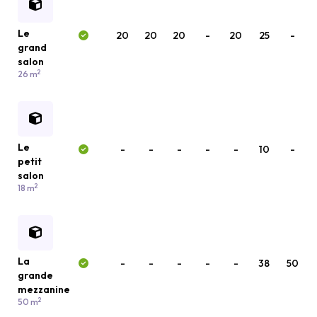
Le
20
20
20
-
20
25
-
grand
salon
2
26 m
Le
-
-
-
-
-
10
-
petit
salon
2
18 m
La
-
-
-
-
-
38
50
grande
mezzanine
2
50 m