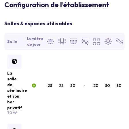
Configuration de l’établissement
Salles & espaces utilisables
Lumière
Salle
du jour
La
salle
de
23
23
30
-
20
30
80
séminaire
et son
bar
privatif
2
70 m