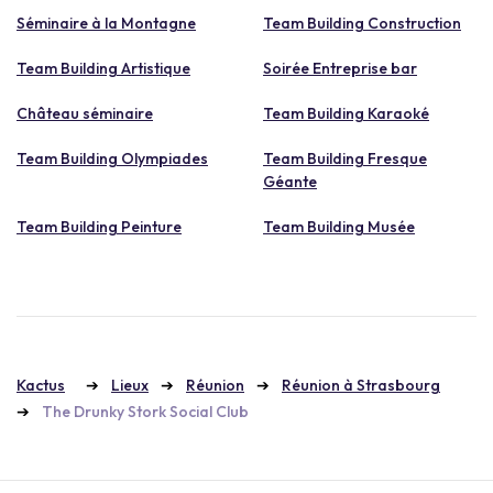
Séminaire à la Montagne
Team Building Construction
Team Building Artistique
Soirée Entreprise bar
Château séminaire
Team Building Karaoké
Team Building Olympiades
Team Building Fresque
Géante
Team Building Peinture
Team Building Musée
Kactus
Lieux
Réunion
Réunion à Strasbourg
The Drunky Stork Social Club