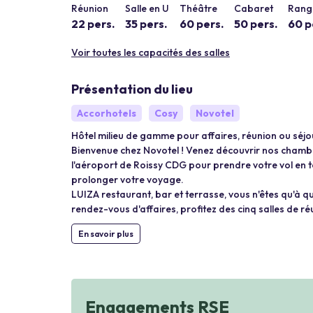
Réunion
Salle en U
Théâtre
Cabaret
Rang 
22 pers.
35 pers.
60 pers.
50 pers.
60 p
Voir toutes les capacités des salles
Présentation du lieu
Accorhotels
Cosy
Novotel
Hôtel milieu de gamme pour affaires, réunion ou séjou
Bienvenue chez Novotel ! Venez découvrir nos chambre
l'aéroport de Roissy CDG pour prendre votre vol en to
prolonger votre voyage.
LUIZA restaurant, bar et terrasse, vous n'êtes qu'à 
rendez-vous d'affaires, profitez des cinq salles de réu
En savoir plus
Engagements RSE