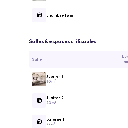
chambre twin
Salles & espaces utilisables
Lu
Salle
du
Jupiter 1
2
80 m
Jupiter 2
2
40 m
Saturne 1
2
27 m