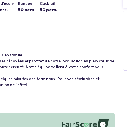
d'école
Banquet
Cocktail
ers.
50 pers.
50 pers.
r en famille.
s rénovées et profitez de notre localisation en plein cœur de
ute sérénité. Notre équipe veillera à votre confort pour
quelques minutes des terminaux. Pour vos séminaires et
nion de l'hôtel.
waiting