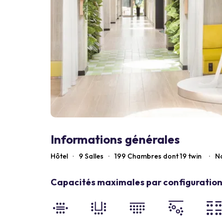
Informations générales
Hôtel
·
9 Salles
·
199
Chambres dont 19 twin
·
No
Capacités maximales par configuration 