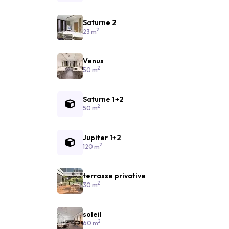
Saturne 2
2
23 m
Venus
2
50 m
Saturne 1+2
2
50 m
Jupiter 1+2
2
120 m
terrasse privative
2
30 m
soleil
2
60 m