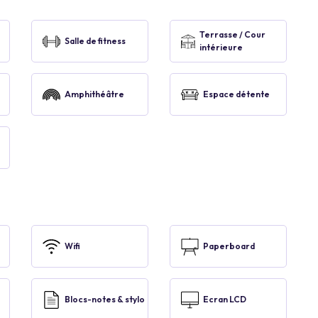
Terrasse / Cour
Salle de fitness
intérieure
Amphithéâtre
Espace détente
Wifi
Paperboard
Blocs-notes & stylo
Ecran LCD