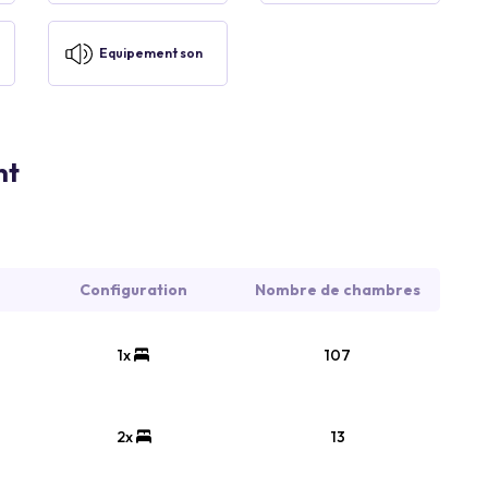
Equipement son
nt
Configuration
Nombre de chambres
1x
107
2x
13