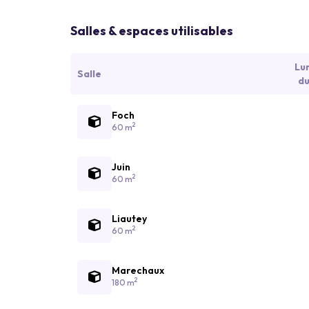
Salles & espaces utilisables
Lu
Salle
du
Foch
2
60 m
Juin
2
60 m
Liautey
2
60 m
Marechaux
2
180 m