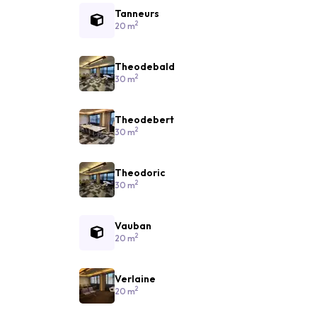
Tanneurs
2
20 m
Theodebald
2
30 m
Theodebert
2
30 m
Theodoric
2
30 m
Vauban
2
20 m
Verlaine
2
20 m