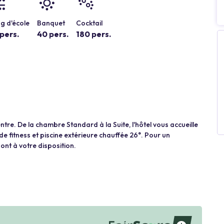
g d'école
Banquet
Cocktail
pers.
40 pers.
180 pers.
re. De la chambre Standard à la Suite, l'hôtel vous accueille
e fitness et piscine extérieure chauffée 26°. Pour un
sont à votre disposition.