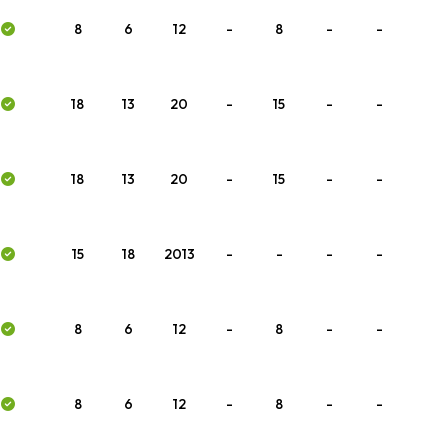
8
6
12
-
8
-
-
18
13
20
-
15
-
-
18
13
20
-
15
-
-
15
18
2013
-
-
-
-
8
6
12
-
8
-
-
8
6
12
-
8
-
-