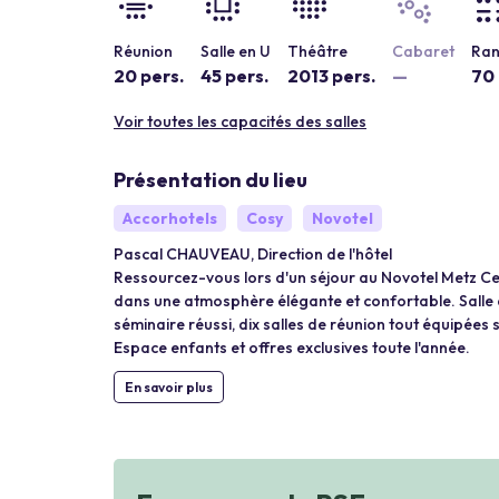
Réunion
Salle en U
Théâtre
Cabaret
Ran
20 pers.
45 pers.
2013 pers.
—
70 
Voir toutes les capacités des salles
Présentation du lieu
Accorhotels
Cosy
Novotel
Pascal CHAUVEAU, Direction de l'hôtel
Ressourcez-vous lors d'un séjour au Novotel Metz Cent
dans une atmosphère élégante et confortable. Salle d
séminaire réussi, dix salles de réunion tout équipées 
Espace enfants et offres exclusives toute l'année.
En savoir plus