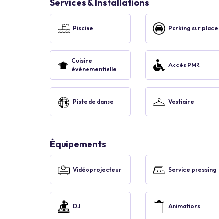
Services & Installations
Piscine
Parking sur place
Cuisine
Accès PMR
événementielle
Piste de danse
Vestiaire
Équipements
Vidéoprojecteur
Service pressing
DJ
Animations