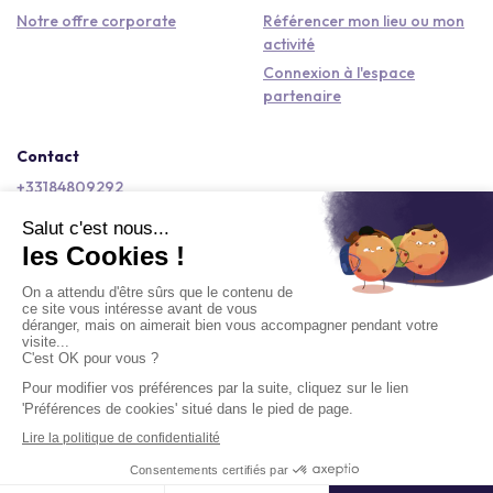
Notre offre corporate
Référencer mon lieu ou mon
activité
Connexion à l'espace
partenaire
Contact
+33184809292
hello@kactus.com
Copyright © 2026 Kactus Tous droits réservés
Conditions générales d'utilisation
Mentions légales
Signaler un contenu
Politique de confidentialité
Accessibilité : non conforme
Désolé, ce lieu n’est pas disponible actuellement sur Kactus.