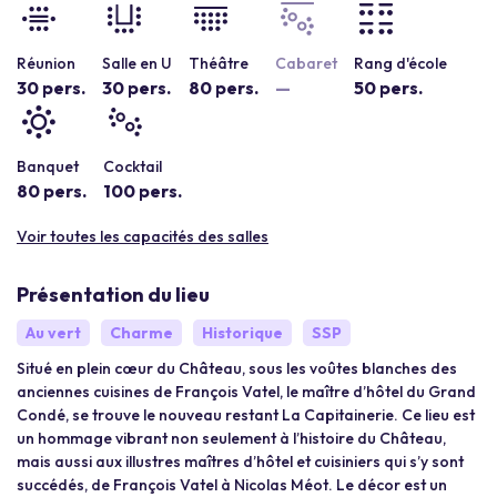
Réunion
Salle en U
Théâtre
Cabaret
Rang d'école
30 pers.
30 pers.
80 pers.
—
50 pers.
Banquet
Cocktail
80 pers.
100 pers.
Voir toutes les capacités des salles
Présentation du lieu
Au vert
Charme
Historique
SSP
Situé en plein cœur du Château, sous les voûtes blanches des
anciennes cuisines de François Vatel, le maître d’hôtel du Grand
Condé, se trouve le nouveau restant La Capitainerie. Ce lieu est
un hommage vibrant non seulement à l’histoire du Château,
mais aussi aux illustres maîtres d’hôtel et cuisiniers qui s’y sont
succédés, de François Vatel à Nicolas Méot. Le décor est un