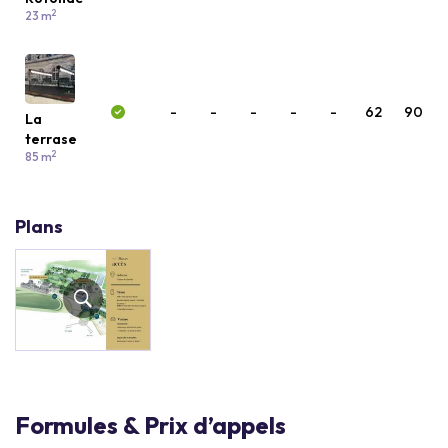
2
23 m
-
-
-
-
-
62
90
La
terrase
2
85 m
Plans
Formules & Prix d’appels