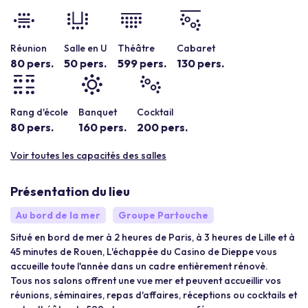
Réunion
Salle en U
Théâtre
Cabaret
80 pers.
50 pers.
599 pers.
130 pers.
Rang d'école
Banquet
Cocktail
80 pers.
160 pers.
200 pers.
Voir toutes les capacités des salles
Présentation du lieu
Au bord de la mer
Groupe Partouche
Situé en bord de mer à 2 heures de Paris, à 3 heures de Lille et à
45 minutes de Rouen, L'échappée du Casino de Dieppe vous
accueille toute l'année dans un cadre entièrement rénové.
Tous nos salons offrent une vue mer et peuvent accueillir vos
réunions, séminaires, repas d'affaires, réceptions ou cocktails et