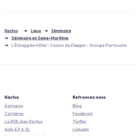
Kactus
Lieux
Séminaire
Séminaire en Seine-Maritime
L'Échappée Hôtel - Casino de Dieppe - Groupe Partouche
Kactus
Retrouvez nous
À propos
Blog
Carrières
Facebook
La RSE chez Kactus
Twitter
Aide & F.A.Q.
Linkedin