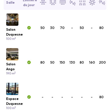
Lumière
Salle
du jour
50
30
70
-
50
-
80
Salon
Duquesne
2
100 m
80
50
150
130
80
160
200
Salon
Ango
2
190 m
-
-
-
-
-
-
80
Espace
Duquesne
2
100 m