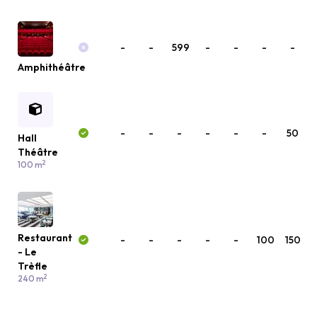
-
-
599
-
-
-
-
Amphithéâtre
-
-
-
-
-
-
50
Hall
Théâtre
2
100 m
Restaurant
-
-
-
-
-
100
150
- Le
Trèfle
2
240 m