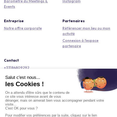
Baromètre du Meetings &
Instagram
Events
Entreprise
Partenaires
Notre offre corporate
Référencer mon lieu ou mon
activité
Connexion à l'espace
partenaire
Contact
+33184809292
hello@kactus.com
Copyright © 2026 Kactus Tous droits réservés
Conditions générales d'utilisation
Mentions légales
Signaler un contenu
Politique de confidentialité
Accessibilité : non conforme