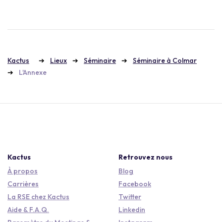
Kactus
Lieux
Séminaire
Séminaire à Colmar
L'Annexe
Kactus
Retrouvez nous
À propos
Blog
Carrières
Facebook
La RSE chez Kactus
Twitter
Aide & F.A.Q.
Linkedin