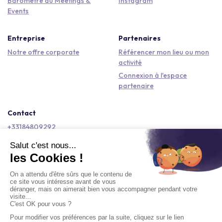
Baromètre du Meetings &
Instagram
Events
Entreprise
Partenaires
Notre offre corporate
Référencer mon lieu ou mon
activité
Connexion à l'espace
partenaire
Contact
+33184809292
hello@kactus.com
Copyright © 2026 Kactus Tous droits réservés
Conditions générales d'utilisation
Mentions légales
Signaler un contenu
Politique de confidentialité
Accessibilité : non conforme