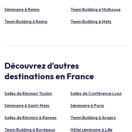
Séminaire à Reims
Team Building à Mulhouse
Team Building à Reims
Team Building à Metz
Découvrez d'autres
destinations en France
Salles de Réunion Toulon
Salles de Conférence Lyon
Séminaire à Saint-Malo
Séminaire à Paris
Salles de Réunion à Rennes
Team Building à Angers
Team Building à Bordeaux
Hôtel séminaire à Lille