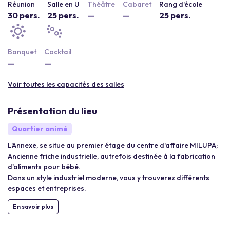
Réunion
Salle en U
Théâtre
Cabaret
Rang d'école
30 pers.
25 pers.
—
—
25 pers.
Banquet
Cocktail
—
—
Voir toutes les capacités des salles
Présentation du lieu
Quartier animé
L'Annexe, se situe au premier étage du centre d'affaire MILUPA;
Ancienne friche industrielle, autrefois destinée à la fabrication
d'aliments pour bébé.
Dans un style industriel moderne, vous y trouverez différents
espaces et entreprises.
En savoir plus