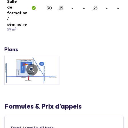
Salle
de
30
25
-
-
25
-
-
formation
/
séminaire
2
59 m
Plans
Formules & Prix d’appels