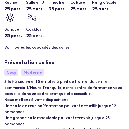
Réunion
Salle en U
Théâtre
Cabaret
Rang d'école
25 pers.
25 pers.
35 pers.
25 pers.
25 pers.
Banquet
Cocktail
25 pers.
25 pers.
Voir toutes les capacités des salles
Présentation du lieu
Cosy
Moderne
Situé à seulement 5 minutes à pied du tram et du centre
commercial L’Heure Tranquille, notre centre de formation vous
accueille dans un cadre pratique et accessible.
Nous mettons à votre disposition :
Une salle de réunion/formation pouvant accueillir jusqu’à 12
personnes
Une grande salle modulable pouvant recevoir jusqu’à 25
personnes