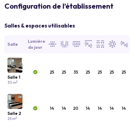
Configuration de l’établissement
Salles & espaces utilisables
Lumière
Salle
du jour
25
25
35
25
25
25
25
Salle 1
2
30 m
14
14
20
14
14
14
14
Salle 2
2
25 m