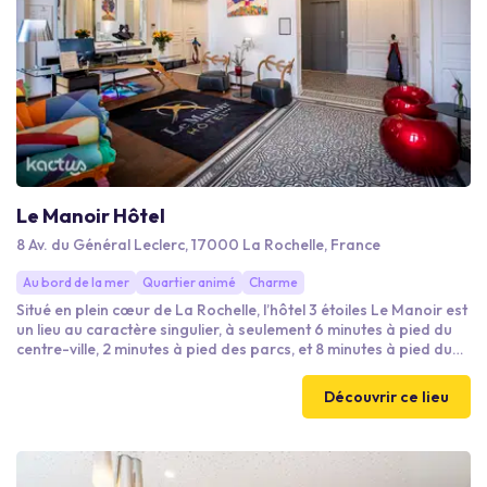
Le Manoir Hôtel
8 Av. du Général Leclerc, 17000 La Rochelle, France
Au bord de la mer
Quartier animé
Charme
Situé en plein cœur de La Rochelle, l’hôtel 3 étoiles Le Manoir est
un lieu au caractère singulier, à seulement 6 minutes à pied du
centre-ville, 2 minutes à pied des parcs, et 8 minutes à pied du
Vieux-Port de La Rochelle et de la plage. Ancien hôtel particulier
entièrement rénové, découvrez ses 18 chambres intimistes et
Découvrir ce lieu
pleines de charme au style moderne et contemporain. L’équipe
du Manoir, passionnée et bienveillante, est à votre disposition
pour rendre votre séjour des plus agréables.