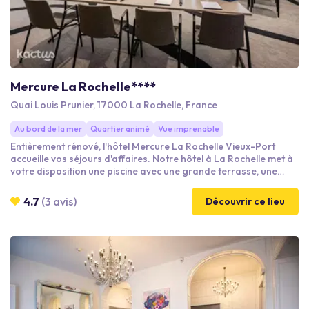
Mercure La Rochelle****
Quai Louis Prunier, 17000 La Rochelle, France
Au bord de la mer
Quartier animé
Vue imprenable
Entièrement rénové, l'hôtel Mercure La Rochelle Vieux-Port
accueille vos séjours d'affaires. Notre hôtel à La Rochelle met à
votre disposition une piscine avec une grande terrasse, une
salle de sport, un bar et un restaurant panoramique, le Gaée,
avec vue sur le vieux port et les tours de la Rochelle. Vous
4.7
(3 avis)
Découvrir ce lieu
pourrez y déguster un savoureux petit déjeuner et découvrir
une carte innovante qui valorise les produits de notre région
maritime, mariant subtilement les produits frais et locaaux.