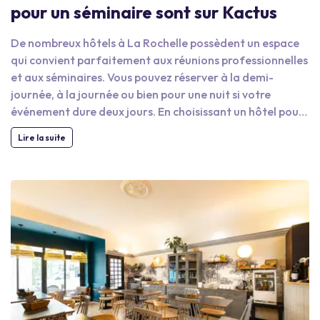
pour un séminaire sont sur Kactus
De nombreux hôtels à La Rochelle possèdent un espace
qui convient parfaitement aux réunions professionnelles
et aux séminaires. Vous pouvez réserver à la demi-
journée, à la journée ou bien pour une nuit si votre
événement dure deux jours. En choisissant un hôtel pour
votre séminaire, vous vous facilitez la recherche de
Lire la suite
prestataires et évitez de passer par plusieurs entreprises
: c’est l’hôtel qui peut se charger de tout. Optez pour le
petit déjeuner d’accueil, le repas d’entreprise et les
diverses collations en un clin d'œil. Pour découvrir les
hôtels disponibles à La Rochelle pour vos réunions
professionnelles, indiquez simplement les dates
souhaitées, le nombre approximatif de participants et
les prestations désirées. Kactus s’occupe ensuite de vous
trouver en quelques secondes les meilleures offres. Vous
contrôlerez parfaitement votre projet grâce à la remise
d’un devis détaillé par l'hôtel.