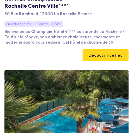
Rochelle Centre Ville****
30 Rue Rambaud, 17000 La Rochelle, France
Quartier animé
Charme
Hôtel
Bienvenue au Champlain, hôtel 4**** au cœur de La Rochelle !
Tout juste rénové, son ambiance chaleureuse, charmante et
moderne saura vous séduire. Cet hôtel de charme de 39
chambres et suites, est proche de tous les meilleurs atouts de la
ville. Découvrez La Rochelle en toute sérénité, nous sommes là
Découvrir ce lieu
pour vous conseiller !