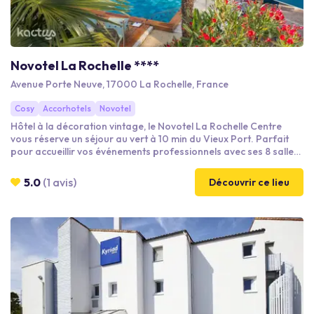
Novotel La Rochelle ****
Avenue Porte Neuve, 17000 La Rochelle, France
Cosy
Accorhotels
Novotel
Hôtel à la décoration vintage, le Novotel La Rochelle Centre
vous réserve un séjour au vert à 10 min du Vieux Port. Parfait
pour accueillir vos événements professionnels avec ses 8 salles
de réunion, son espace de coworking et son parking privé
gratuit avec 4 bornes électriques, notre hôtel saura aussi vous
5.0
(1 avis)
Découvrir ce lieu
détendre avec sa terrasse située au bord de la piscine, chauffée
en saison, et son restaurant bistronomique proposant une
cuisine locale et savoureuse dans un décor aux couleurs
maritimes.