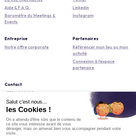
Aide & F.A.Q.
Linkedin
Baromètre du Meetings &
Instagram
Events
Entreprise
Partenaires
Notre offre corporate
Référencer mon lieu ou mon
activité
Connexion à l'espace
partenaire
Contact
+33184809292
hello@kactus.com
Copyright © 2026 Kactus Tous droits réservés
Conditions générales d'utilisation
Mentions légales