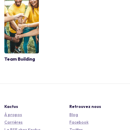
Team Building
Kactus
Retrouvez nous
À propos
Blog
Carrières
Facebook
La RSE chez Kactus
Twitter