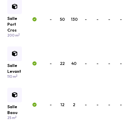
Salle
-
50
130
-
-
-
-
Port
Cros
2
200 m
-
22
40
-
-
-
-
Salle
Levant
2
110 m
-
12
2
-
-
-
-
Salle
Baou
2
25 m