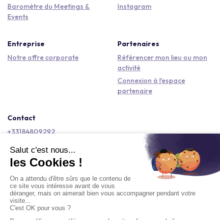
Baromètre du Meetings &
Instagram
Events
Entreprise
Partenaires
Notre offre corporate
Référencer mon lieu ou mon
activité
Connexion à l'espace
partenaire
Contact
+33184809292
hello@kactus.com
Copyright © 2026 Kactus Tous droits réservés
Conditions générales d'utilisation
Mentions légales
Signaler un contenu
Politique de confidentialité
Accessibilité : non conforme