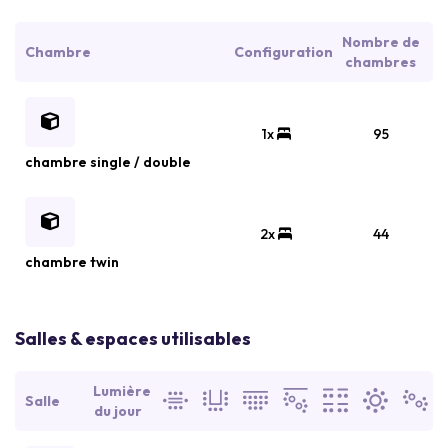
Nombre de
Chambre
Configuration
chambres
1x
95
chambre single / double
2x
44
chambre twin
Salles & espaces utilisables
Lumière
Salle
du jour