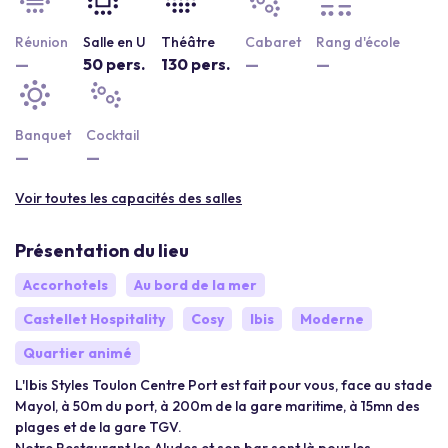
Réunion
Salle en U
Théâtre
Cabaret
Rang d'école
—
50 pers.
130 pers.
—
—
Banquet
Cocktail
—
—
Voir toutes les capacités des salles
Présentation du lieu
Accorhotels
Au bord de la mer
Castellet Hospitality
Cosy
Ibis
Moderne
Quartier animé
L'Ibis Styles Toulon Centre Port est fait pour vous, face au stade
Mayol, à 50m du port, à 200m de la gare maritime, à 15mn des
plages et de la gare TGV.