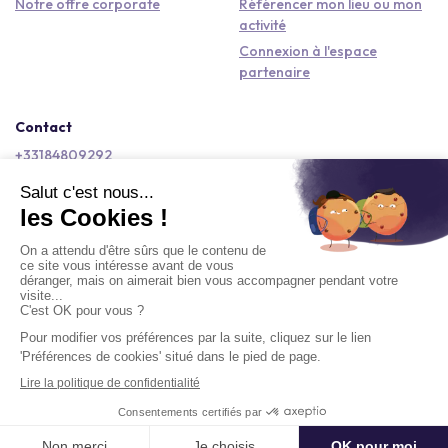
Notre offre corporate
Référencer mon lieu ou mon
activité
Connexion à l'espace
partenaire
Contact
+33184809292
hello@kactus.com
Copyright © 2026 Kactus Tous droits réservés
Conditions générales d'utilisation
Mentions légales
Signaler un contenu
Politique de confidentialité
Accessibilité : non conforme
Demander un devis
Délai moyen de réponse : Moins de 3 jours ouvrés