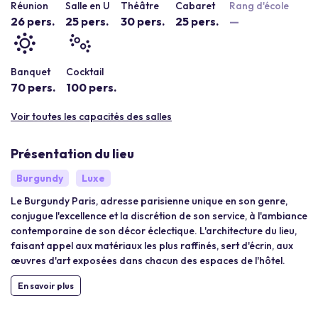
Réunion
Salle en U
Théâtre
Cabaret
Rang d'école
26 pers.
25 pers.
30 pers.
25 pers.
—
Banquet
Cocktail
70 pers.
100 pers.
Voir toutes les capacités des salles
Présentation du lieu
Burgundy
Luxe
Le Burgundy Paris, adresse parisienne unique en son genre,
conjugue l'excellence et la discrétion de son service, à l'ambiance
contemporaine de son décor éclectique. L'architecture du lieu,
faisant appel aux matériaux les plus raffinés, sert d'écrin, aux
œuvres d'art exposées dans chacun des espaces de l'hôtel.
En savoir plus