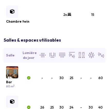
2x
15
Chambre twin
Salles & espaces utilisables
Lumière
Salle
du jour
-
-
30
25
-
-
60
Bar
2
60 m
26
25
30
24
-
30
40