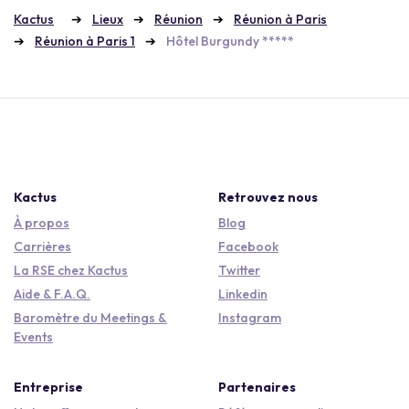
Kactus
Lieux
Réunion
Réunion à Paris
Réunion à Paris 1
Hôtel Burgundy *****
Kactus
Retrouvez nous
À propos
Blog
Carrières
Facebook
La RSE chez Kactus
Twitter
Aide & F.A.Q.
Linkedin
Baromètre du Meetings &
Instagram
Events
Entreprise
Partenaires