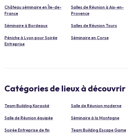
Château séminaire en Île-de-
Salles de Réunion à Aix-en-
France
Provence
Séminaire à Bordeaux
Salles de Réunion Tours
Péniche à Lyon pour Soirée
Séminaire en Corse
Entreprise
Catégories de lieux à découvrir
Team Building Karaoké
Salle de Réunion moderne
Salle de Réunion équipée
Séminaire à la Montagne
Soirée Entreprise de fin
Team Building Escape Game