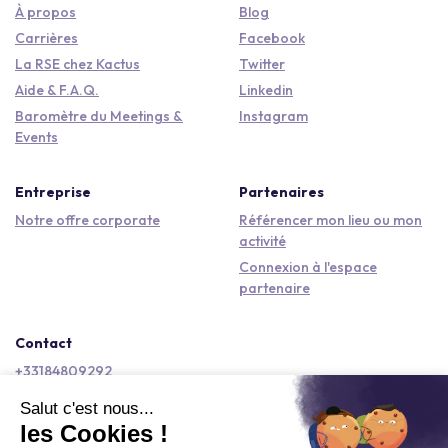
À propos
Blog
Carrières
Facebook
La RSE chez Kactus
Twitter
Aide & F.A.Q.
Linkedin
Baromètre du Meetings &
Instagram
Events
Entreprise
Partenaires
Notre offre corporate
Référencer mon lieu ou mon
activité
Connexion à l'espace
partenaire
Contact
+33184809292
hello@kactus.com