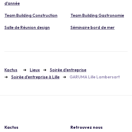
d'année
Team Building Construction
Team Building Gastronomie
Salle de Réunion design
Séminaire bord de mer
Kactus
Lieux
Soirée d'entreprise
Soirée d'entreprise à Lille
GARUMA Lille Lambersart
Kactus
Retrouvez nous