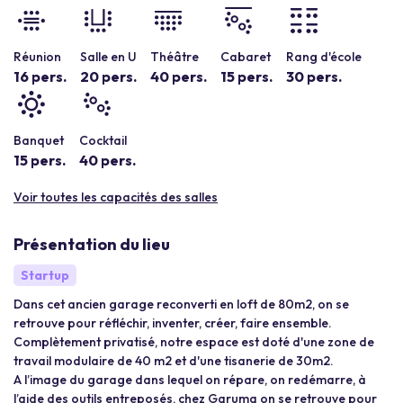
Réunion
Salle en U
Théâtre
Cabaret
Rang d'école
16 pers.
20 pers.
40 pers.
15 pers.
30 pers.
Banquet
Cocktail
15 pers.
40 pers.
Voir toutes les capacités des salles
Présentation du lieu
Startup
Dans cet ancien garage reconverti en loft de 80m2, on se
retrouve pour réfléchir, inventer, créer, faire ensemble.
Complètement privatisé, notre espace est doté d'une zone de
travail modulaire de 40 m2 et d'une tisanerie de 30m2.
A l’image du garage dans lequel on répare, on redémarre, à
l’aide des outils entreposés, chez Garuma on se retrouve pour