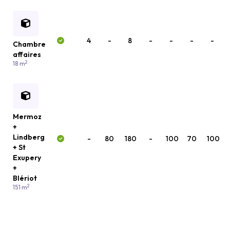
4
-
8
-
-
-
-
Chambre
affaires
2
18 m
Mermoz
+
Lindberg
-
80
180
-
100
70
100
+ St
Exupery
+
Blériot
2
151 m