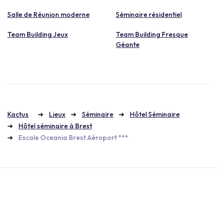
Salle de Réunion moderne
Séminaire résidentiel
Team Building Jeux
Team Building Fresque
Géante
Kactus
Lieux
Séminaire
Hôtel Séminaire
Hôtel séminaire à Brest
Escale Oceania Brest Aéroport ***