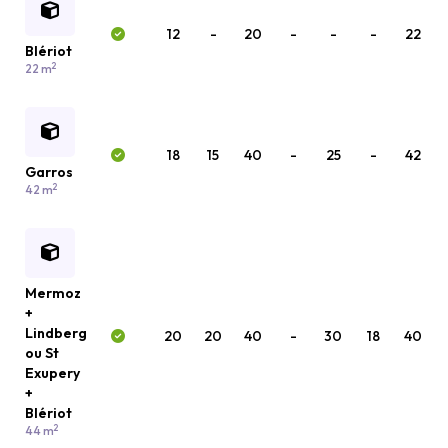
12
-
20
-
-
-
22
Blériot
2
22 m
18
15
40
-
25
-
42
Garros
2
42 m
Mermoz
+
Lindberg
20
20
40
-
30
18
40
ou St
Exupery
+
Blériot
2
44 m