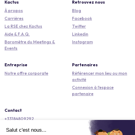
Kactus
Retrouvez nous
À propos
Blog
Carrières
Facebook
La RSE chez Kactus
Twitter
Aide & F.A.Q.
Linkedin
Baromètre du Meetings &
Instagram
Events
Entreprise
Partenaires
Notre offre corporate
Référencer mon lieu ou mon
activité
Connexion à l'espace
partenaire
Contact
+33184809292
hello@kactus.com