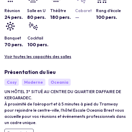
Réunion
Salle en U
Théâtre
Cabaret
Rang d'école
24 pers.
80 pers.
180 pers.
—
100 pers.
Banquet
Cocktail
70 pers.
100 pers.
Voir toutes les capacités des salles
Présentation du lieu
Cosy
Moderne
Oceania
UN HÔTEL 3* SITUÉ AU CENTRE DU QUARTIER D'AFFAIRE DE
KERGARADEC.
À proximité de l’aéroport et à 5 minutes à pied du Tramway
pour rejoindre le centre-ville, l’hôtel Escale Oceania Brest vous
accueille pour vos réunions et événements professionnels dans
un cadre unique.