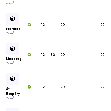
2
63 m
12
-
20
-
-
-
22
Mermoz
2
22 m
12
30
20
-
-
-
22
Lindberg
2
22 m
12
-
20
-
-
-
22
St
Exupéry
2
22 m