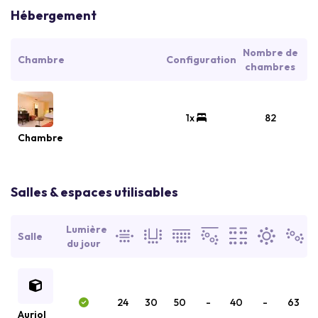
Hébergement
Nombre de
Chambre
Configuration
chambres
1x
82
Chambre
Salles & espaces utilisables
Lumière
Salle
du jour
24
30
50
-
40
-
63
Auriol