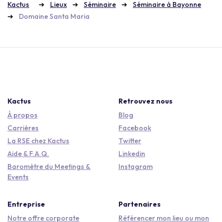
Kactus
Lieux
Séminaire
Séminaire à Bayonne
Domaine Santa Maria
Kactus
Retrouvez nous
À propos
Blog
Carrières
Facebook
La RSE chez Kactus
Twitter
Aide & F.A.Q.
Linkedin
Baromètre du Meetings &
Instagram
Events
Entreprise
Partenaires
Notre offre corporate
Référencer mon lieu ou mon