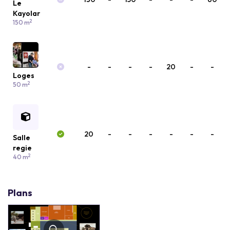
Le
Kayolar
2
150 m
-
-
-
-
20
-
-
Loges
2
50 m
20
-
-
-
-
-
-
Salle
regie
2
40 m
Plans