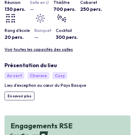
Réunion
Salle en U
Théâtre
Cabaret
130 pers.
—
700 pers.
250 pers.
Rang d'école
Banquet
Cocktail
20 pers.
—
300 pers.
Voir toutes les capacités des salles
Présentation du lieu
Au vert
Charme
Cosy
Lieu d’exception au cœur du Pays Basque
En savoir plus
Engagements RSE