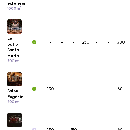
extérieur
2
1000 m
Le
-
-
-
250
-
-
300
patio
Santa
Maria
2
500 m
130
-
-
-
-
-
60
Salon
Eugénie
2
200 m
130
-
150
-
-
-
60