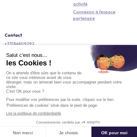
activité
Connexion à l'espace
partenaire
Contact
+33184809292
hello@kactus.com
Copyright © 2026 Kactus Tous droits réservés
Conditions générales d'utilisation
Mentions légales
Signaler un contenu
Politique de confidentialité
Accessibilité : non conforme
Demander un devis