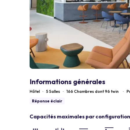
Informations générales
Hôtel
·
5 Salles
·
166
Chambres dont 96 twin
·
P
Réponse éclair
Capacités maximales par configuration 