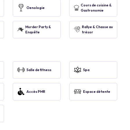
Cours de cuisine &
Oenologie
Gastronomie
Murder Party &
Rallye & Chasse au
Enquête
trésor
Salle de fitness
Spa
Accès PMR
Espace détente