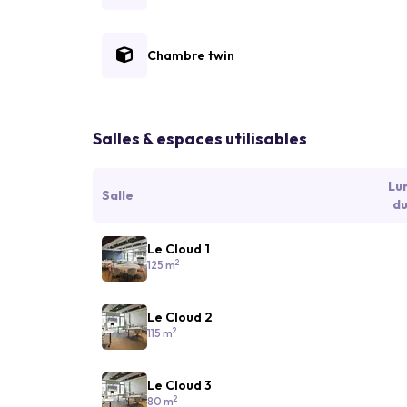
Chambre twin
Salles & espaces utilisables
Lu
Salle
du
Le Cloud 1
2
125 m
Le Cloud 2
2
115 m
Le Cloud 3
2
80 m