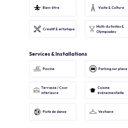
Bien-être
Visite & Culture
Multi-Activités &
Créatif & artistique
Olympiades
Services & Installations
Piscine
Parking sur place
Terrasse / Cour
Cuisine
intérieure
événementielle
Piste de danse
Vestiaire