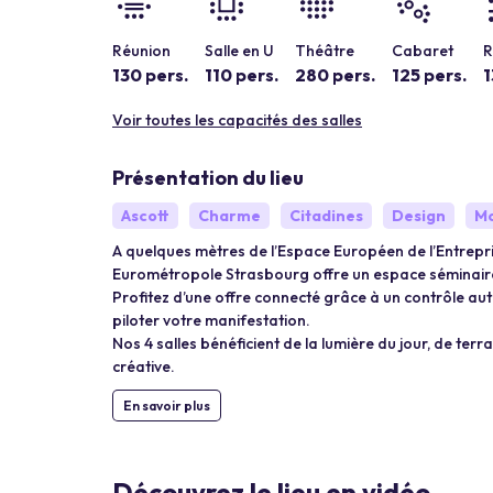
Réunion
Salle en U
Théâtre
Cabaret
R
130 pers.
110 pers.
280 pers.
125 pers.
1
Voir toutes les capacités des salles
Présentation du lieu
Ascott
Charme
Citadines
Design
M
A quelques mètres de l’Espace Européen de l’Entrepri
Eurométropole Strasbourg offre un espace séminaire
Profitez d’une offre connecté grâce à un contrôle auto
piloter votre manifestation.
Nos 4 salles bénéficient de la lumière du jour, de ter
créative.
En savoir plus
Découvrez le lieu en vidéo