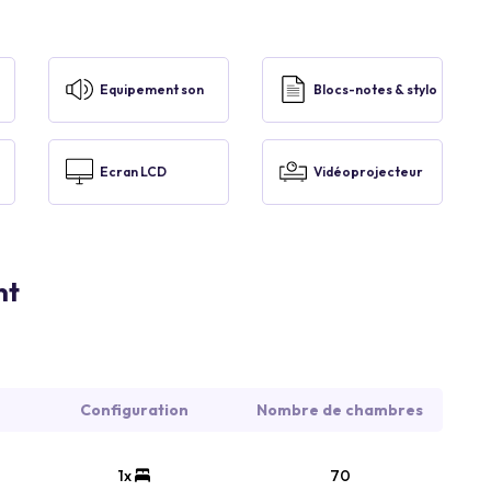
Equipement son
Blocs-notes & stylo
Ecran LCD
Vidéoprojecteur
nt
Configuration
Nombre de chambres
1x
70