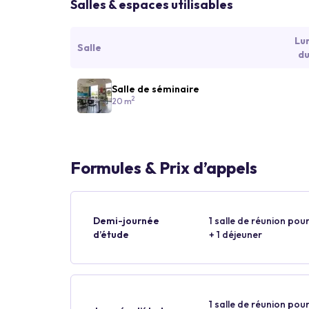
Salles & espaces utilisables
Lu
Salle
du
Salle de séminaire
2
20 m
Formules & Prix d’appels
Demi-journée
1 salle de réunion pour
d’étude
+ 1 déjeuner
1 salle de réunion pour