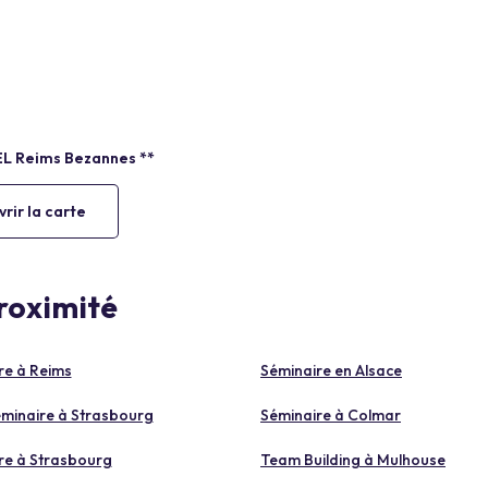
rir la carte
proximité
re à Reims
Séminaire en Alsace
éminaire à Strasbourg
Séminaire à Colmar
re à Strasbourg
Team Building à Mulhouse