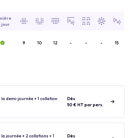
mière
 jour
9
10
12
-
-
-
15
 la demi-journée + 1 collation
Dès
50 € HT par pers.
 la journée + 2 collations + 1
Dès