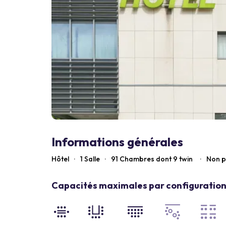
Informations générales
Hôtel
·
1 Salle
·
91
Chambres dont 9 twin
·
Non p
Capacités maximales par configuration 