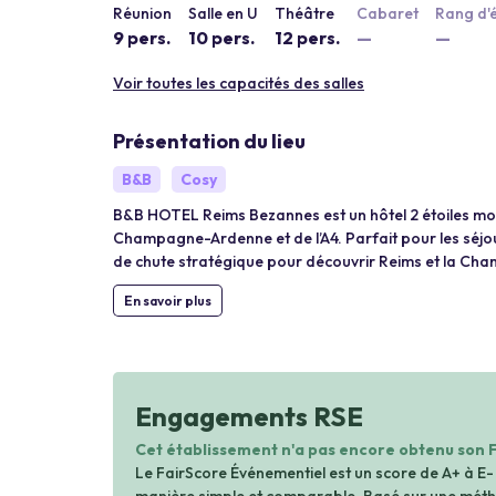
Réunion
Salle en U
Théâtre
Cabaret
Rang d'
9 pers.
10 pers.
12 pers.
—
—
Voir toutes les capacités des salles
Présentation du lieu
B&B
Cosy
B&B HOTEL Reims Bezannes est un hôtel 2 étoiles mo
Champagne-Ardenne et de l’A4. Parfait pour les séjour
de chute stratégique pour découvrir Reims et la Ch
En savoir plus
Engagements RSE
Cet établissement n'a pas encore obtenu son 
Le FairScore Événementiel est un score de A+ à E-