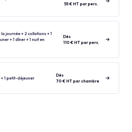
55 € HT par pers.
 la journée + 2 collations + 1
Dès
ner + 1 dîner + 1 nuit en
110 € HT par pers.
Dès
 + 1 petit-déjeuner
70 € HT par chambre