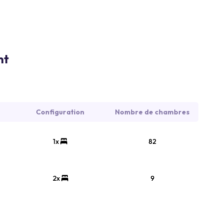
nt
Configuration
Nombre de chambres
1x
82
2x
9