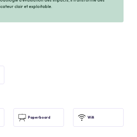
dologie d’évaluation des impacts, il transforme des
cateur clair et exploitable.
Paperboard
Wifi