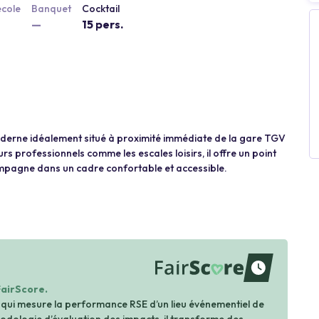
école
Banquet
Cocktail
—
15 pers.
derne idéalement situé à proximité immédiate de la gare TGV
s professionnels comme les escales loisirs, il offre un point
ampagne dans un cadre confortable et accessible.
waiting
FairScore.
 qui mesure la performance RSE d’un lieu événementiel de