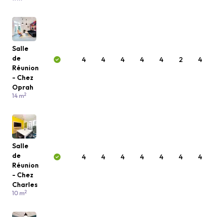
Salle
de
4
4
4
4
4
2
4
Réunion
- Chez
Oprah
2
14 m
Salle
de
4
4
4
4
4
4
4
Réunion
- Chez
Charles
2
10 m