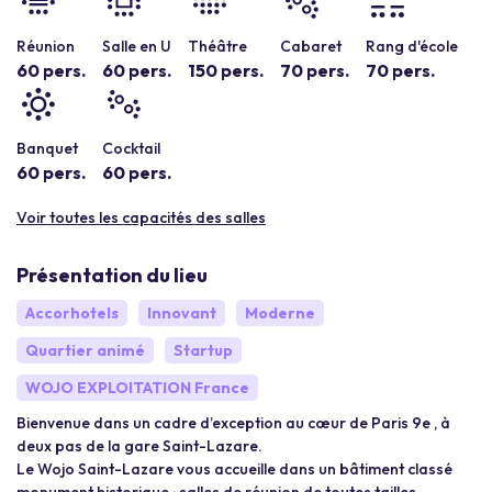
Réunion
Salle en U
Théâtre
Cabaret
Rang d'école
60 pers.
60 pers.
150 pers.
70 pers.
70 pers.
Banquet
Cocktail
60 pers.
60 pers.
Voir toutes les capacités des salles
Présentation du lieu
Accorhotels
Innovant
Moderne
Quartier animé
Startup
WOJO EXPLOITATION France
Bienvenue dans un cadre d’exception au cœur de Paris 9e , à
deux pas de la gare Saint-Lazare. ​
Le Wojo Saint-Lazare vous accueille dans un bâtiment classé