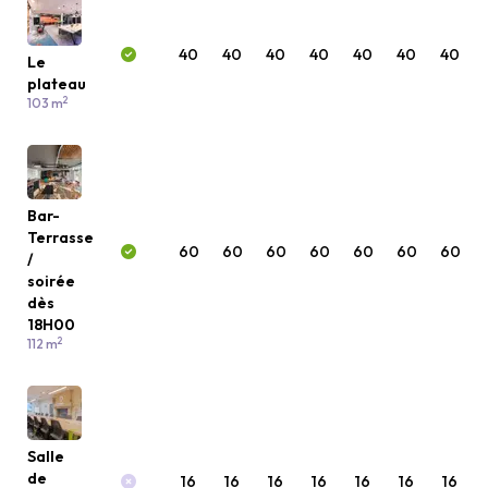
40
40
40
40
40
40
40
Le
plateau
2
103 m
Bar-
Terrasse
60
60
60
60
60
60
60
/
soirée
dès
18H00
2
112 m
Salle
de
16
16
16
16
16
16
16