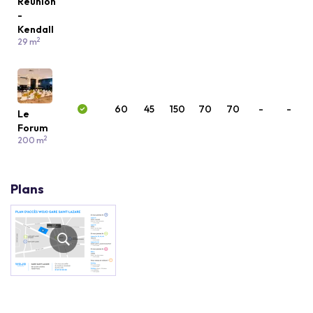
Réunion
-
Kendall
2
29 m
60
45
150
70
70
-
-
Le
Forum
2
200 m
Plans