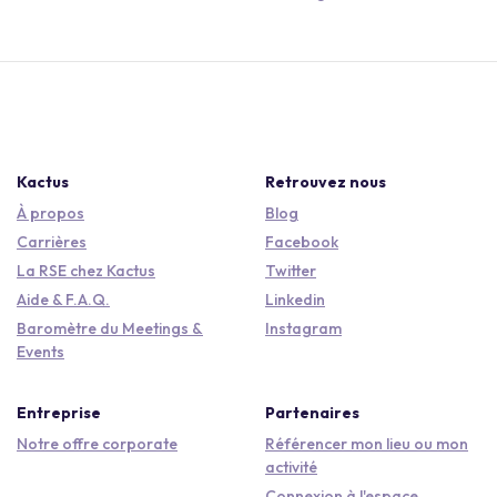
Kactus
Retrouvez nous
À propos
Blog
Carrières
Facebook
La RSE chez Kactus
Twitter
Aide & F.A.Q.
Linkedin
Baromètre du Meetings &
Instagram
Events
Entreprise
Partenaires
Notre offre corporate
Référencer mon lieu ou mon
activité
Connexion à l'espace