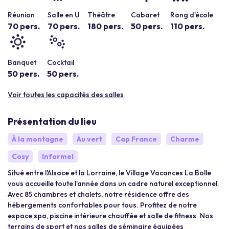
Réunion
Salle en U
Théâtre
Cabaret
Rang d'école
70 pers.
70 pers.
180 pers.
50 pers.
110 pers.
Banquet
Cocktail
50 pers.
50 pers.
Voir toutes les capacités des salles
Présentation du lieu
À la montagne
Au vert
Cap France
Charme
Cosy
Informel
Situé entre l'Alsace et la Lorraine, le Village Vacances La Bolle
vous accueille toute l'année dans un cadre naturel exceptionnel.
Avec 85 chambres et chalets, notre résidence offre des
hébergements confortables pour tous. Profitez de notre
espace spa, piscine intérieure chauffée et salle de fitness. Nos
terrains de sport et nos salles de séminaire équipées