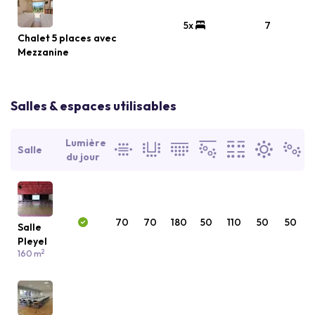
5x
7
Chalet 5 places avec
Mezzanine
Salles & espaces utilisables
Lumière
Salle
du jour
70
70
180
50
110
50
50
Salle
Pleyel
2
160 m