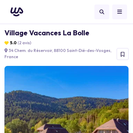
Village Vacances La Bolle
5.0
(2 avis)
34 Chem. du Réservoir, 88100 Saint-Dié-des-Vosges,
France