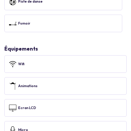
Piste de danse
Fumoir
Équipements
Wifi
Animations
Ecran LCD
Micro