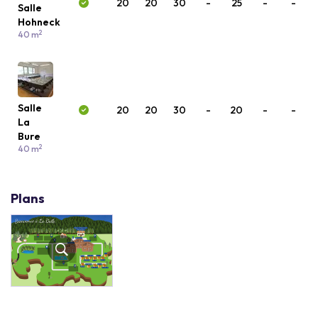
20
20
30
-
25
-
-
Salle
Hohneck
2
40 m
Salle
20
20
30
-
20
-
-
La
Bure
2
40 m
Plans