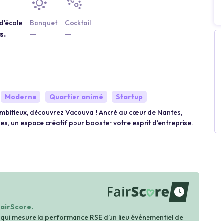
d'école
Banquet
Cocktail
s.
—
—
Moderne
Quartier animé
Startup
ambitieux, découvrez Vacouva ! Ancré au cœur de Nantes,
res, un espace créatif pour booster votre esprit d’entreprise.
waiting
FairScore.
 qui mesure la performance RSE d’un lieu événementiel de