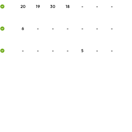
20
19
30
18
-
-
-
6
-
-
-
-
-
-
-
-
-
-
5
-
-