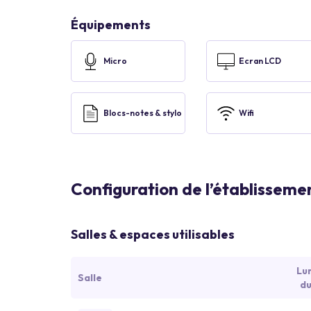
Équipements
Micro
Ecran LCD
Blocs-notes & stylo
Wifi
Configuration de l’établisseme
Salles & espaces utilisables
Lu
Salle
du