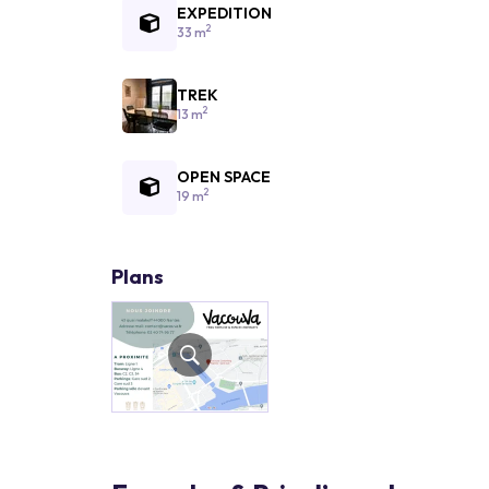
EXPEDITION
2
33 m
TREK
2
13 m
OPEN SPACE
2
19 m
Plans