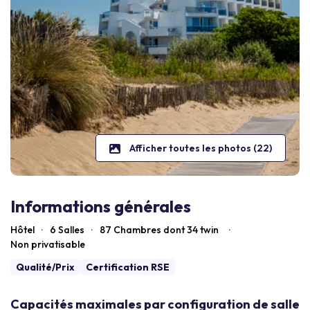
Afficher toutes les photos (22)
Informations générales
Hôtel
·
6 Salles
·
87
Chambres dont 34 twin
·
Non privatisable
Qualité/Prix
Certification RSE
Capacités maximales par configuration de salle