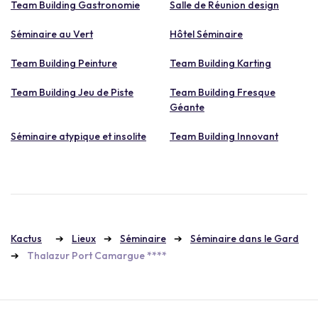
Team Building Gastronomie
Salle de Réunion design
Séminaire au Vert
Hôtel Séminaire
Team Building Peinture
Team Building Karting
Team Building Jeu de Piste
Team Building Fresque
Géante
Séminaire atypique et insolite
Team Building Innovant
Kactus
Lieux
Séminaire
Séminaire dans le Gard
Thalazur Port Camargue ****