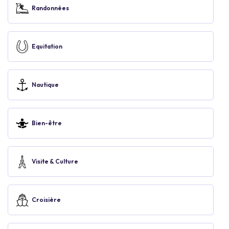
Randonnées
Equitation
Nautique
Bien-être
Visite & Culture
Croisière