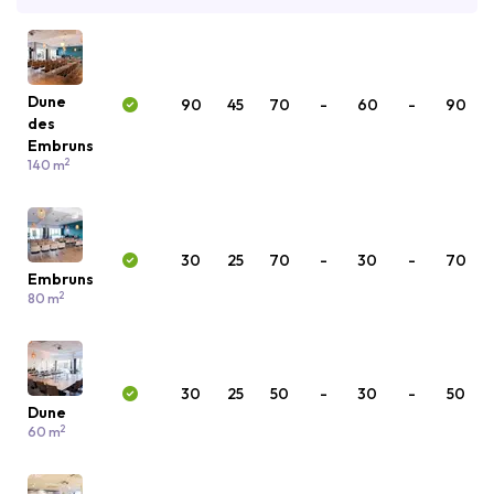
Dune
90
45
70
-
60
-
90
des
Embruns
2
140 m
30
25
70
-
30
-
70
Embruns
2
80 m
30
25
50
-
30
-
50
Dune
2
60 m