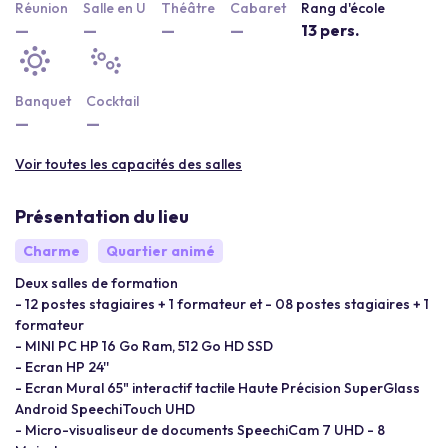
Réunion
Salle en U
Théâtre
Cabaret
Rang d'école
—
—
—
—
13 pers.
Banquet
Cocktail
—
—
Voir toutes les capacités des salles
Présentation du lieu
Charme
Quartier animé
Deux salles de formation
- 12 postes stagiaires + 1 formateur et - 08 postes stagiaires + 1
formateur
- MINI PC HP 16 Go Ram, 512 Go HD SSD
- Ecran HP 24''
- Ecran Mural 65" interactif tactile Haute Précision SuperGlass
Android SpeechiTouch UHD
- Micro-visualiseur de documents SpeechiCam 7 UHD - 8