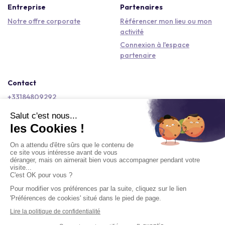
Entreprise
Partenaires
Notre offre corporate
Référencer mon lieu ou mon
activité
Connexion à l'espace
partenaire
Contact
+33184809292
hello@kactus.com
Copyright © 2026 Kactus Tous droits réservés
Conditions générales d'utilisation
Mentions légales
Signaler un contenu
Politique de confidentialité
Accessibilité : non conforme