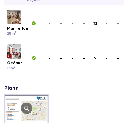
-
-
-
-
13
-
-
Manhattan
2
28 m
-
-
-
-
9
-
-
Océane
2
12 m
Plans