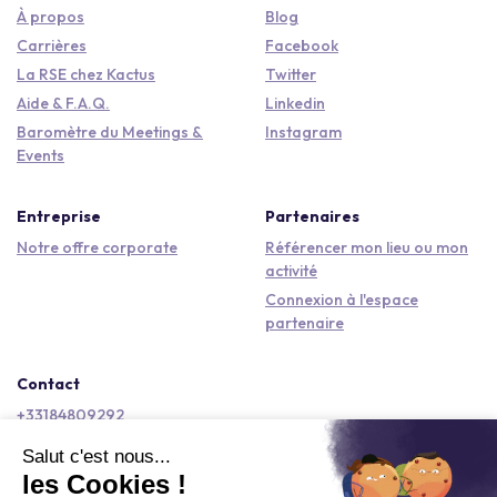
À propos
Blog
Carrières
Facebook
La RSE chez Kactus
Twitter
Aide & F.A.Q.
Linkedin
Baromètre du Meetings &
Instagram
Events
Entreprise
Partenaires
Notre offre corporate
Référencer mon lieu ou mon
activité
Connexion à l'espace
partenaire
Contact
+33184809292
hello@kactus.com