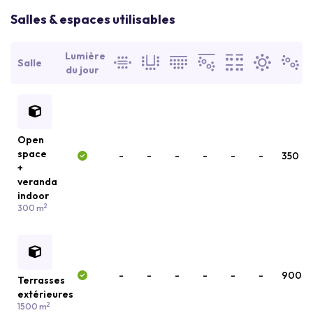
Salles & espaces utilisables
Lumière
Salle
du jour
Open
space
-
-
-
-
-
-
350
+
veranda
indoor
2
300 m
-
-
-
-
-
-
900
Terrasses
extérieures
2
1500 m