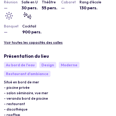
Réunion
Salle en U
Théâtre
Cabaret
Rang d'école
—
30 pers.
55 pers.
—
130 pers.
Banquet
Cocktail
—
900 pers.
Voir toutes les capacités des salles
Présentation du lieu
Au bord de l'eau
Design
Moderne
Restaurant d'ambiance
Situé en bord de mer
- piscine privée
- salon séminaire, vue mer
- veranda bord de piscine
- restaurant
- discothèque
- rooftop