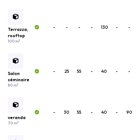
-
-
-
-
130
-
-
Terrazza,
rooftop
2
100 m
-
25
55
-
40
-
-
Salon
séminaire
2
80 m
-
30
55
-
40
-
90
veranda
2
70 m